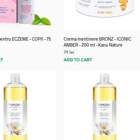
entru ECZEME – COPII – 75
Crema mentinere BRONZ – ICONIC
AMBER – 200 ml – Kanu Nature
79
lei
RT
ADD TO CART