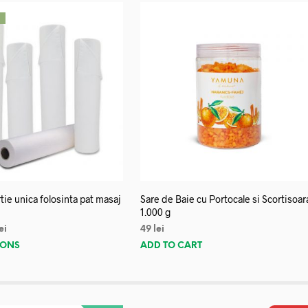
!
tie unica folosinta pat masaj
Sare de Baie cu Portocale si Scortisoar
1.000 g
ei
49
lei
IONS
ADD TO CART