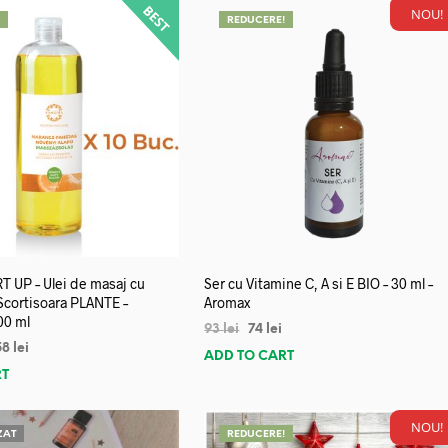
NOU!
!
REDUCERE!
 UP – Ulei de masaj cu
Ser cu Vitamine C, A si E BIO – 30 ml –
 Scortisoara PLANTE –
Aromax
00 ml
93
lei
74
lei
58
lei
ADD TO CART
RT
NOU!
ZAT
REDUCERE!