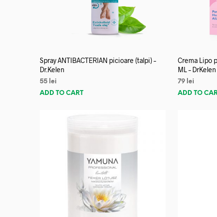
Spray ANTIBACTERIAN picioare (talpi) –
Crema Lipo p
Dr.Kelen
ML – DrKelen
55
lei
79
lei
ADD TO CART
ADD TO CA