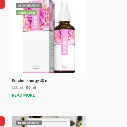
STOC EPUIZAT
REDUCERE!
Korolen Energy 30 ml
125
lei
119
lei
READ MORE
STOC EPUIZAT