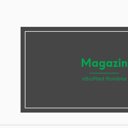
Magazin
eBioPlant România