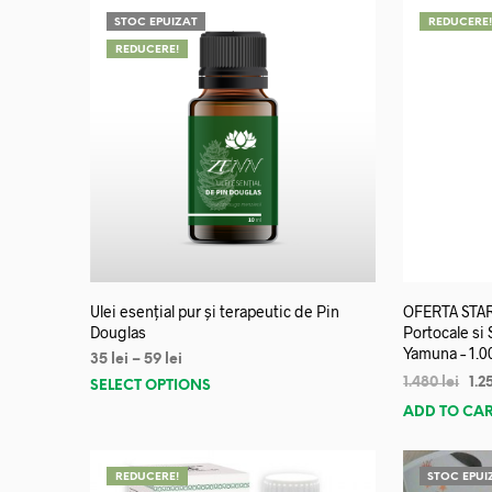
STOC EPUIZAT
REDUCERE
REDUCERE!
Ulei esențial pur și terapeutic de Pin
OFERTA START
Douglas
Portocale si
Yamuna – 1.0
35
lei
–
59
lei
1.480
lei
1.2
SELECT OPTIONS
ADD TO CA
REDUCERE!
STOC EPUI