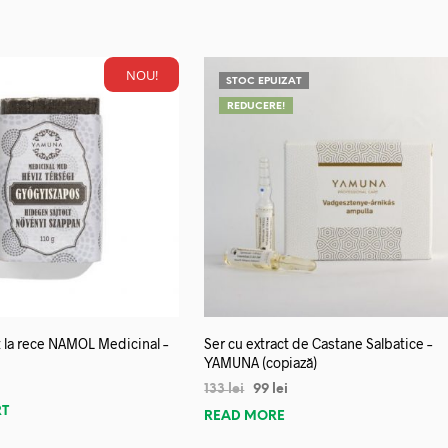
NOU!
STOC EPUIZAT
REDUCERE!
 la rece NAMOL Medicinal –
Ser cu extract de Castane Salbatice –
YAMUNA (copiază)
133
lei
99
lei
RT
READ MORE