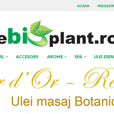
ACASA
MAGAZI
AL
ACCESORII
AROME
SPA
ULEI ESEN