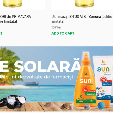
FLORI de PRIMAVARA –
Ulei masaj LOTUS ALB – Yamuna (editie
e limitata)
limitata)
137
lei
RT
ADD TO CART