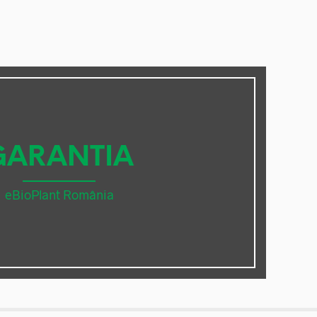
GARANTIA
eBioPlant România