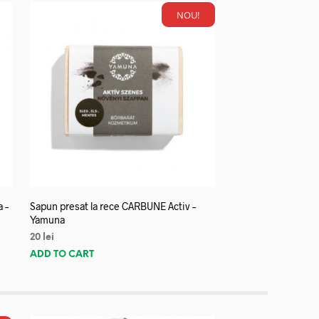
NOU!
a –
Sapun presat la rece CARBUNE Activ –
Yamuna
20
lei
ADD TO CART