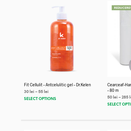
REDUCERE
Fit Cellulit – Antcelulitic gel – Dr.Kelen
Cearceaf-Har
– 80 m
30
lei
–
55
lei
50
lei
–
285
l
SELECT OPTIONS
SELECT OPT