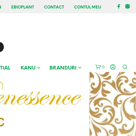
N
EBIOPLANT
CONTACT
CONTUL MEU
0
TIAL
KANU
BRANDURI