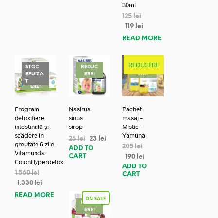
30ml
125
lei
119
lei
READ MORE
REDUCERE
STOC
REDUC
REDUC
EPUIZA
ERE!
ERE!
REDUC
T
ERE!
Program
Nasirus
Pachet
detoxifiere
sinus
masaj –
intestinală și
sirop
Mistic –
scădere în
Yamuna
26
lei
23
lei
greutate 6 zile –
205
lei
ADD TO
Vitamunda
CART
190
lei
ColonHyperdetox
ADD TO
1.560
lei
CART
1.330
lei
READ MORE
REDUC
ERE!