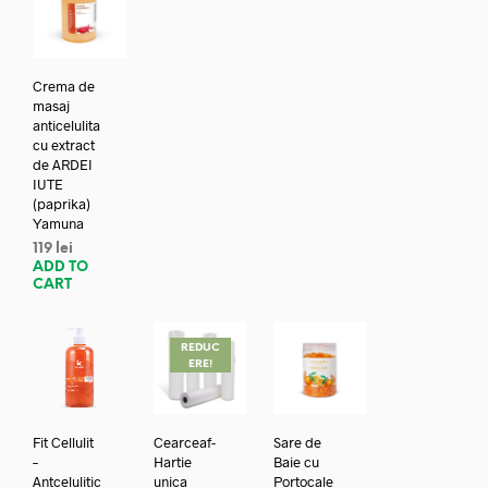
Crema de
masaj
anticelulita
cu extract
de ARDEI
IUTE
(paprika)
Yamuna
119
lei
ADD TO
CART
REDUC
ERE!
Fit Cellulit
Cearceaf-
Sare de
–
Hartie
Baie cu
Antcelulitic
unica
Portocale