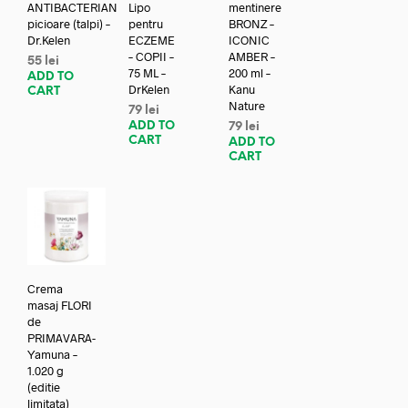
ANTIBACTERIAN
Lipo
mentinere
picioare (talpi) –
pentru
BRONZ –
Dr.Kelen
ECZEME
ICONIC
– COPII –
AMBER –
55
lei
75 ML –
200 ml –
ADD TO
DrKelen
Kanu
CART
Nature
79
lei
ADD TO
79
lei
CART
ADD TO
CART
Crema
masaj FLORI
de
PRIMAVARA-
Yamuna –
1.020 g
(editie
limitata)