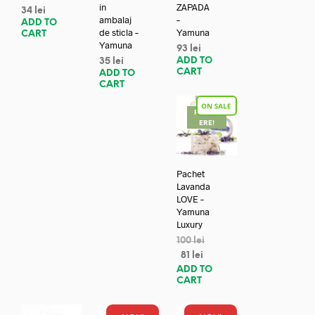
in
ZAPADA
34
lei
ambalaj
–
ADD TO
de sticla –
Yamuna
CART
Yamuna
93
lei
ADD TO
35
lei
CART
ADD TO
CART
REDUC
ERE!
Pachet
Lavanda
LOVE –
Yamuna
Luxury
100
lei
81
lei
ADD TO
CART