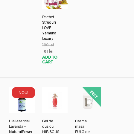
Pachet
Struguri
LOVE –
Yamuna
Luxury
100
lei
81
lei
ADD TO
CART
NOU!
Ulei esential
Gel de
Crema
Lavanda –
dus cu
masaj
NaturalPower
HIBISCUS
FULG de