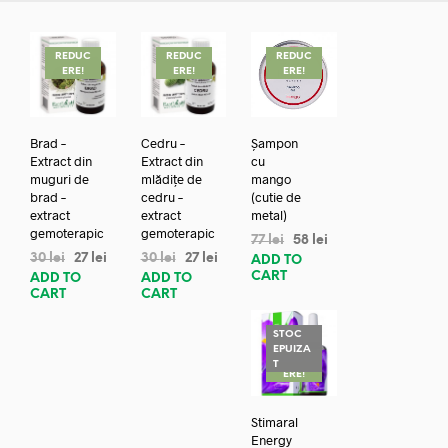
REDUC
REDUC
REDUC
ERE!
ERE!
ERE!
Brad –
Cedru –
Șampon
Extract din
Extract din
cu
muguri de
mlădițe de
mango
brad –
cedru –
(cutie de
extract
extract
metal)
gemoterapic
gemoterapic
77
lei
58
lei
30
lei
27
lei
30
lei
27
lei
ADD TO
CART
ADD TO
ADD TO
CART
CART
STOC
EPUIZA
REDUC
T
ERE!
Stimaral
Energy