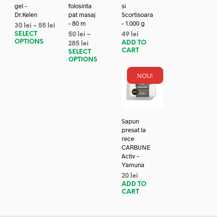
gel –
folosinta
si
Dr.Kelen
pat masaj
Scortisoara
– 80 m
– 1.000 g
30
lei
–
55
lei
SELECT
50
lei
–
49
lei
OPTIONS
ADD TO
285
lei
CART
SELECT
OPTIONS
NOU!
Sapun
presat la
rece
CARBUNE
Activ –
Yamuna
20
lei
ADD TO
CART