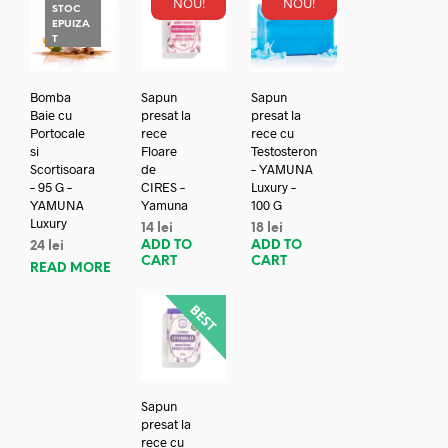
NOU!
NOU!
STOC
EPUIZA
T
Bomba
Sapun
Sapun
Baie cu
presat la
presat la
Portocale
rece
rece cu
si
Floare
Testosteron
Scortisoara
de
– YAMUNA
– 95 G –
CIRES –
Luxury –
YAMUNA
Yamuna
100 G
Luxury
14
lei
18
lei
ADD TO
ADD TO
24
lei
CART
CART
READ MORE
Sapun
presat la
rece cu