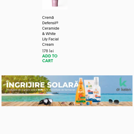
Cremă
Defensil®
Ceramide
& White
Lily Facial
Cream
178
lei
ADD TO
CART