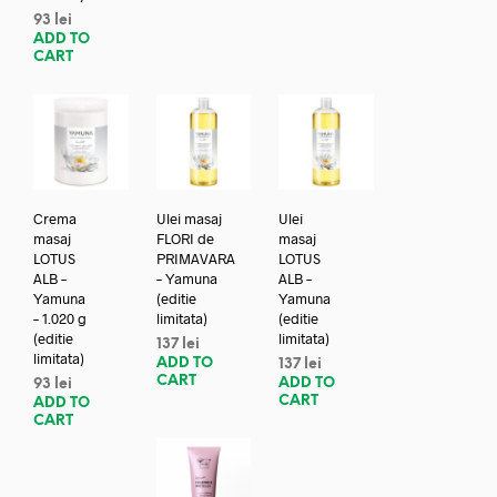
93
lei
ADD TO
CART
Crema
Ulei masaj
Ulei
masaj
FLORI de
masaj
LOTUS
PRIMAVARA
LOTUS
ALB –
– Yamuna
ALB –
Yamuna
(editie
Yamuna
– 1.020 g
limitata)
(editie
(editie
limitata)
137
lei
limitata)
ADD TO
137
lei
CART
ADD TO
93
lei
CART
ADD TO
CART