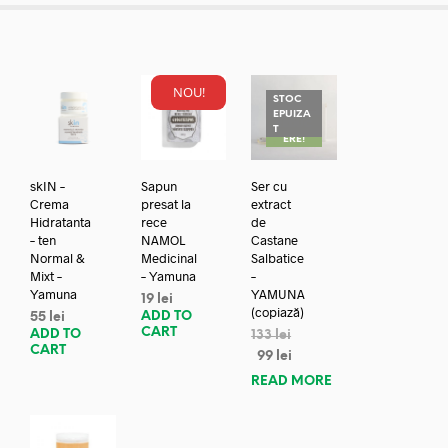
NOU!
STOC
EPUIZA
REDUC
T
ERE!
skIN –
Sapun
Ser cu
Crema
presat la
extract
Hidratanta
rece
de
– ten
NAMOL
Castane
Normal &
Medicinal
Salbatice
Mixt –
– Yamuna
–
Yamuna
YAMUNA
19
lei
(copiază)
ADD TO
55
lei
CART
ADD TO
133
lei
CART
99
lei
READ MORE