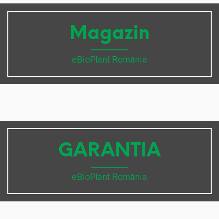
Magazin
eBioPlant România
GARANTIA
eBioPlant România