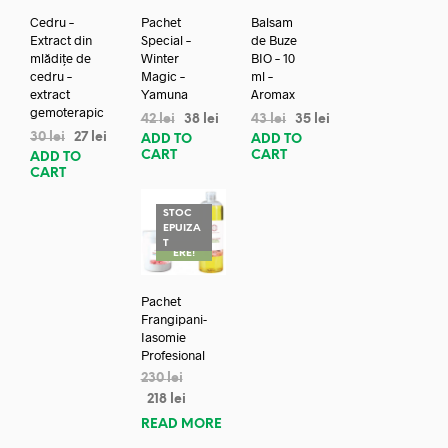
Cedru –
Pachet
Balsam
Extract din
Special –
de Buze
mlădițe de
Winter
BIO – 10
cedru –
Magic –
ml –
extract
Yamuna
Aromax
gemoterapic
42
lei
38
lei
43
lei
35
lei
30
lei
27
lei
ADD TO
ADD TO
CART
CART
ADD TO
CART
STOC
EPUIZA
REDUC
T
ERE!
Pachet
Frangipani-
Iasomie
Profesional
230
lei
218
lei
READ MORE