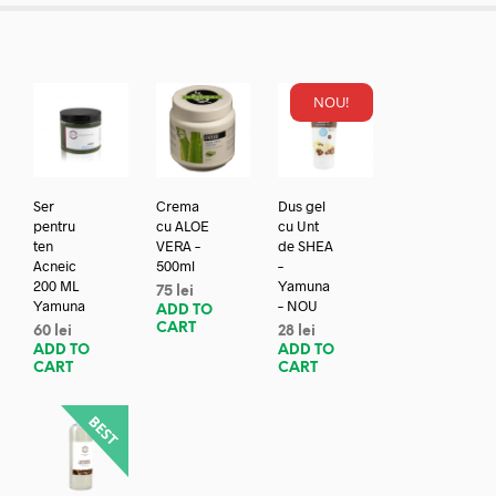
NOU!
Ser
Crema
Dus gel
pentru
cu ALOE
cu Unt
ten
VERA –
de SHEA
Acneic
500ml
–
200 ML
Yamuna
75
lei
Yamuna
– NOU
ADD TO
CART
60
lei
28
lei
ADD TO
ADD TO
CART
CART