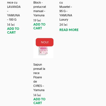
rece cu
Block -
cu
LAVANDA
prelucrat
Musetel –
–
manual –
95 G –
YAMUNA
Yamuna
YAMUNA
– 100 G
Luxury
19
lei
ADD TO
14
lei
24
lei
CART
ADD TO
READ MORE
CART
NOU!
Sapun
presat la
rece
Floare
de
CIRES –
Yamuna
14
lei
ADD TO
CART