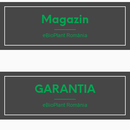
Magazin
eBioPlant România
GARANTIA
eBioPlant România