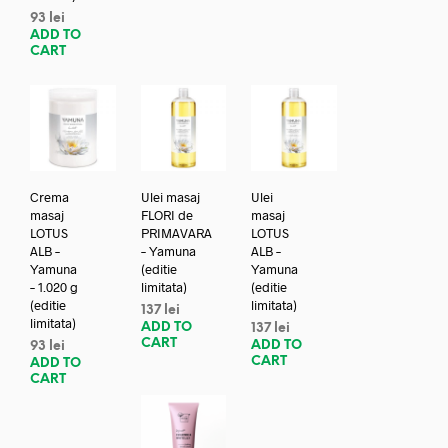
93
lei
ADD TO
CART
Crema
Ulei masaj
Ulei
masaj
FLORI de
masaj
LOTUS
PRIMAVARA
LOTUS
ALB –
– Yamuna
ALB –
Yamuna
(editie
Yamuna
– 1.020 g
limitata)
(editie
(editie
limitata)
137
lei
limitata)
ADD TO
137
lei
CART
ADD TO
93
lei
CART
ADD TO
CART