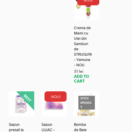
NOU!
Crema de
Maini cu
Ulei din
Samburi
de
STRUGURI
– Yamuna
– NOU
31
lei
ADD TO
CART
NOU!
STOC
EPUIZA
T
Sapun
Sapun
Bomba
presat la
LILIAC –
de Baie