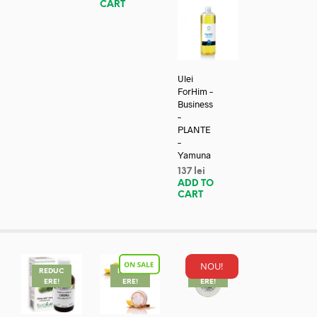
CART
Ulei
ForHim –
Business
–
PLANTE
–
Yamuna
137
lei
ADD TO
CART
NOU!
REDUC
REDUC
REDUC
ERE!
ERE!
ERE!