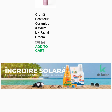
Cremă
Defensil®
Ceramide
& White
Lily Facial
Cream
178
lei
ADD TO
CART