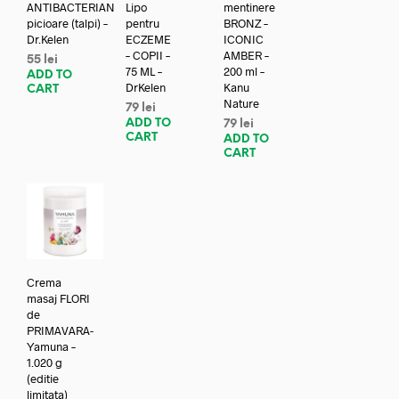
ANTIBACTERIAN
Lipo
mentinere
picioare (talpi) –
pentru
BRONZ –
Dr.Kelen
ECZEME
ICONIC
– COPII –
AMBER –
55
lei
75 ML –
200 ml –
ADD TO
DrKelen
Kanu
CART
Nature
79
lei
ADD TO
79
lei
CART
ADD TO
CART
Crema
masaj FLORI
de
PRIMAVARA-
Yamuna –
1.020 g
(editie
limitata)