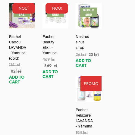
NOU!
NOU!
REDUC
REDUC
REDUC
ERE!
ERE!
ERE!
Pachet
Pachet
Nasirus
Cadou
Beauty
sinus
LAVANDA
Elixir –
sirop
– Yamuna
Yamuna
26
lei
23
lei
(gold)
469
lei
ADD TO
114
lei
CART
369
lei
82
lei
ADD TO
CART
ADD TO
CART
PROMO
REDUC
ERE!
Pachet
Relaxare
LAVANDA
– Yamuna
194
lei