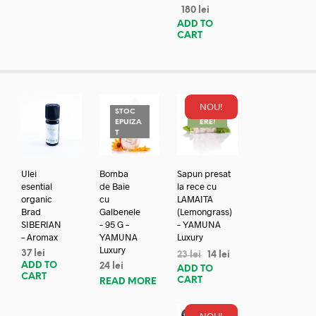
180
lei
ADD TO
CART
NOU!
STOC
REDUC
EPUIZA
ERE!
T
Ulei
Bomba
Sapun presat
esential
de Baie
la rece cu
organic
cu
LAMAITA
Brad
Galbenele
(Lemongrass)
SIBERIAN
– 95 G –
– YAMUNA
– Aromax
YAMUNA
Luxury
Luxury
37
lei
23
lei
14
lei
ADD TO
24
lei
ADD TO
CART
CART
READ MORE