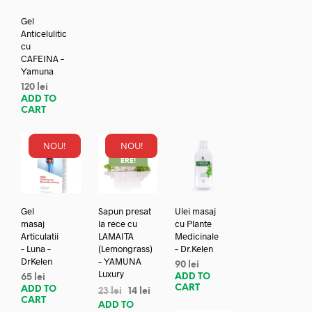
Gel
Anticelulitic
cu
CAFEINA –
Yamuna
120
lei
ADD TO
CART
NOU!
NOU!
REDUC
ERE!
Gel
Sapun presat
Ulei masaj
masaj
la rece cu
cu Plante
Articulatii
LAMAITA
Medicinale
– Luna –
(Lemongrass)
– Dr.Kelen
DrKelen
– YAMUNA
90
lei
Luxury
ADD TO
65
lei
CART
ADD TO
23
lei
14
lei
CART
ADD TO