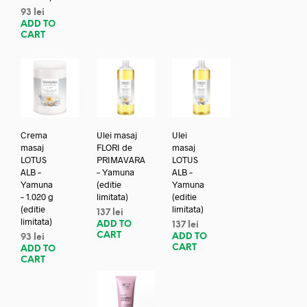
93
lei
ADD TO
CART
Crema
Ulei masaj
Ulei
masaj
FLORI de
masaj
LOTUS
PRIMAVARA
LOTUS
ALB –
– Yamuna
ALB –
Yamuna
(editie
Yamuna
– 1.020 g
limitata)
(editie
(editie
limitata)
137
lei
limitata)
ADD TO
137
lei
CART
ADD TO
93
lei
CART
ADD TO
CART