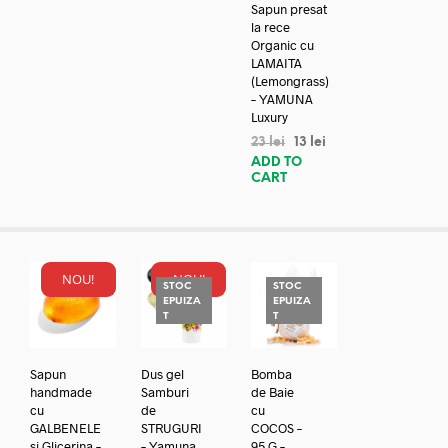
Sapun presat
la rece
Organic cu
LAMAITA
(Lemongrass)
– YAMUNA
Luxury
23
lei
13
lei
ADD TO
CART
NOU!
NOU!
STOC
STOC
EPUIZA
EPUIZA
T
T
Sapun
Dus gel
Bomba
handmade
Samburi
de Baie
cu
de
cu
GALBENELE
STRUGURI
COCOS –
si Glicerina –
– Yamuna
95 G –