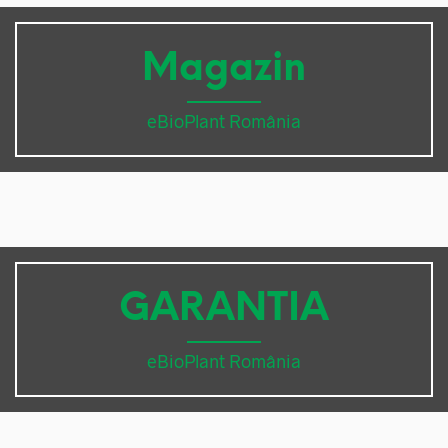
Magazin
eBioPlant România
GARANTIA
eBioPlant România