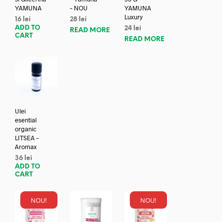
YAMUNA
– NOU
YAMUNA
Luxury
16
lei
28
lei
ADD TO
24
lei
READ MORE
CART
READ MORE
Ulei
esential
organic
LITSEA –
Aromax
36
lei
ADD TO
CART
NOU!
NOU!