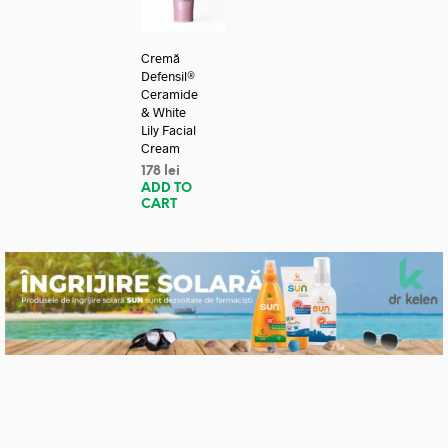
Cremă
Defensil®
Ceramide
& White
Lily Facial
Cream
178
lei
ADD TO
CART