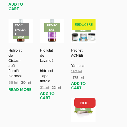
ADD TO
CART
REDUCERE
STOC
REDUC
REDUC
EPUIZA
ERE!
ERE!
REDUC
T
ERE!
Hidrolat
Hidrolat
Pachet
de
de
ACNEE
Cistus –
Lavandă
–
apă
–
Yamuna
florală –
hidrosol
187
lei
hidrosol
– apă
178
lei
florală
35
lei
30
lei
ADD TO
31
lei
22
lei
CART
READ MORE
ADD TO
CART
NOU!
REDUC
ERE!