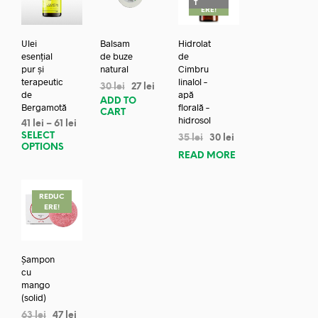
T
ERE!
Ulei
Balsam
Hidrolat
esențial
de buze
de
pur și
natural
Cimbru
terapeutic
linalol –
30
lei
27
lei
de
apă
ADD TO
Bergamotă
florală –
CART
hidrosol
41
lei
–
61
lei
SELECT
35
lei
30
lei
OPTIONS
READ MORE
REDUC
ERE!
Șampon
cu
mango
(solid)
63
lei
47
lei