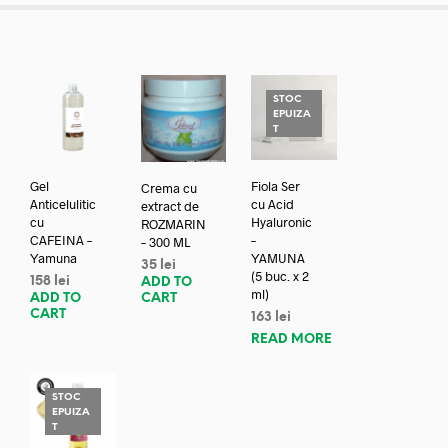
STOC
EPUIZA
T
Gel
Fiola Ser
Crema cu
Anticelulitic
cu Acid
extract de
cu
Hyaluronic
ROZMARIN
CAFEINA –
–
– 300 ML
Yamuna
YAMUNA
35
lei
(5 buc. x 2
158
lei
ADD TO
ml)
ADD TO
CART
CART
163
lei
READ MORE
STOC
EPUIZA
T