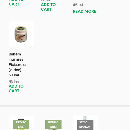
19
lei
CART
ADD TO
45
lei
CART
READ MORE
Balsam
ingrijirea
Picioarelor
(varice)
500ml
45
lei
ADD TO
CART
REDUC
REDUC
STOC
ERE!
ERE!
EPUIZA
REDUC