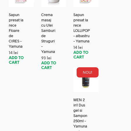
Sapun
Crema
Sapun
presat la
masaj
presat la
rece
cu Ulei
rece
Floare
Samburi
LOLLIPOP
de
de
– albastru
CIRES –
Struguri
– Yamuna
Yamuna
–
14
lei
Yamuna
ADD TO
14
lei
CART
ADD TO
93
lei
CART
ADD TO
CART
NOU!
MEN 2
in1 Dus
gel si
Sampon
250ml –
Yamuna