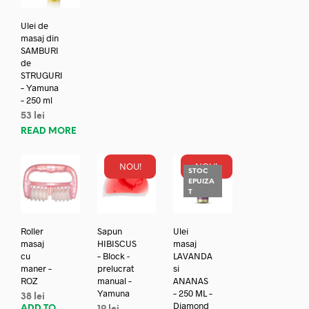
Ulei de
masaj din
SAMBURI
de
STRUGURI
– Yamuna
– 250 ml
53
lei
READ MORE
NOU!
NOU!
STOC
EPUIZA
T
Roller
Sapun
Ulei
masaj
HIBISCUS
masaj
cu
– Block -
LAVANDA
maner –
prelucrat
si
ROZ
manual –
ANANAS
Yamuna
– 250 ML –
38
lei
Diamond
ADD TO