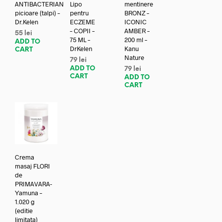
ANTIBACTERIAN
Lipo
mentinere
picioare (talpi) –
pentru
BRONZ –
Dr.Kelen
ECZEME
ICONIC
– COPII –
AMBER –
55
lei
75 ML –
200 ml –
ADD TO
DrKelen
Kanu
CART
Nature
79
lei
ADD TO
79
lei
CART
ADD TO
CART
Crema
masaj FLORI
de
PRIMAVARA-
Yamuna –
1.020 g
(editie
limitata)