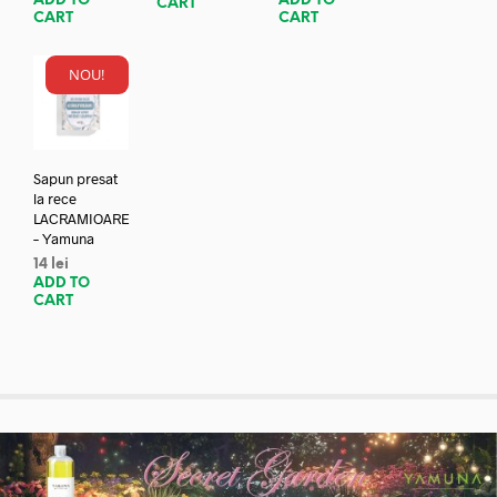
ADD TO
ADD TO
CART
CART
CART
NOU!
Sapun presat
la rece
LACRAMIOARE
– Yamuna
14
lei
ADD TO
CART