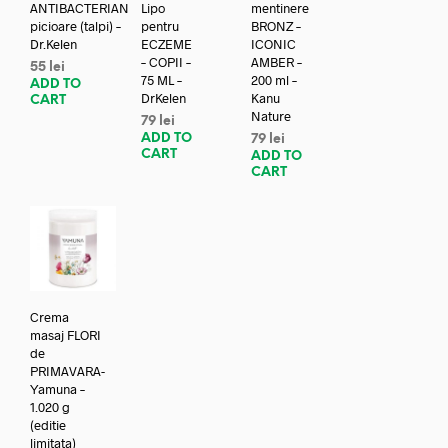
ANTIBACTERIAN
Lipo
mentinere
picioare (talpi) –
pentru
BRONZ –
Dr.Kelen
ECZEME
ICONIC
– COPII –
AMBER –
55
lei
75 ML –
200 ml –
ADD TO
DrKelen
Kanu
CART
Nature
79
lei
ADD TO
79
lei
CART
ADD TO
CART
Crema
masaj FLORI
de
PRIMAVARA-
Yamuna –
1.020 g
(editie
limitata)