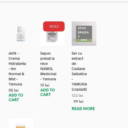
NOU!
STOC
EPUIZA
REDUC
T
ERE!
skIN –
Sapun
Ser cu
Crema
presat la
extract
Hidratanta
rece
de
– ten
NAMOL
Castane
Normal &
Medicinal
Salbatice
Mixt –
– Yamuna
–
Yamuna
YAMUNA
19
lei
(copiază)
ADD TO
55
lei
CART
ADD TO
133
lei
CART
99
lei
READ MORE