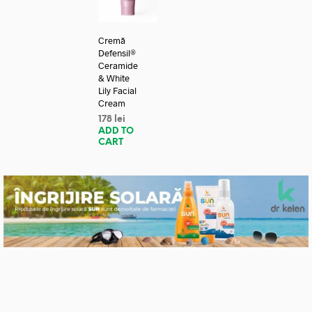
Cremă
Defensil®
Ceramide
& White
Lily Facial
Cream
178
lei
ADD TO
CART