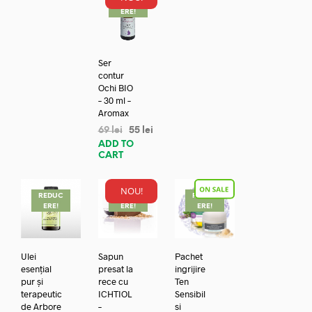
REDUC
ERE!
Ser
contur
Ochi BIO
– 30 ml –
Aromax
69
lei
55
lei
ADD TO
CART
NOU!
REDUC
REDUC
REDUC
ERE!
ERE!
ERE!
Ulei
Sapun
Pachet
esențial
presat la
ingrijire
pur și
rece cu
Ten
terapeutic
ICHTIOL
Sensibil
de Arbore
–
si