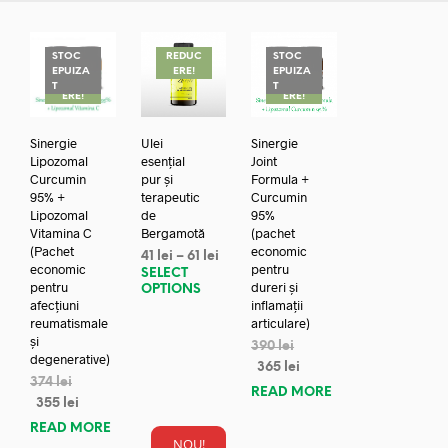
STOC
REDUC
STOC
EPUIZA
ERE!
EPUIZA
REDUC
REDUC
T
T
ERE!
ERE!
Sinergie
Ulei
Sinergie
Lipozomal
esențial
Joint
Curcumin
pur și
Formula +
95% +
terapeutic
Curcumin
Lipozomal
de
95%
Vitamina C
Bergamotă
(pachet
(Pachet
economic
41
lei
–
61
lei
economic
pentru
SELECT
pentru
dureri și
OPTIONS
afecțiuni
inflamații
reumatismale
articulare)
și
390
lei
degenerative)
365
lei
374
lei
READ MORE
355
lei
READ MORE
NOU!