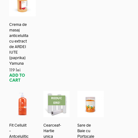
Crema de
masaj
anticelulita
cu extract
de ARDEI
IUTE
(paprika)
Yamuna
119
lei
ADD TO
CART
REDUC
ERE!
Fit Cellulit
Cearceaf-
Sare de
–
Hartie
Baie cu
Antcelulitic
unica
Portocale