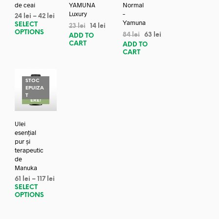
de ceai
YAMUNA
Normal
Luxury
–
24
lei
–
42
lei
Yamuna
SELECT
23
lei
14
lei
OPTIONS
84
lei
63
lei
ADD TO
CART
ADD TO
CART
STOC
EPUIZA
REDUC
T
ERE!
Ulei
esențial
pur și
terapeutic
de
Manuka
61
lei
–
117
lei
SELECT
OPTIONS