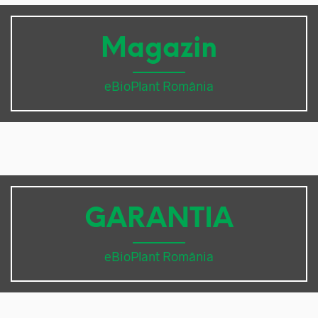
Magazin
eBioPlant România
GARANTIA
eBioPlant România