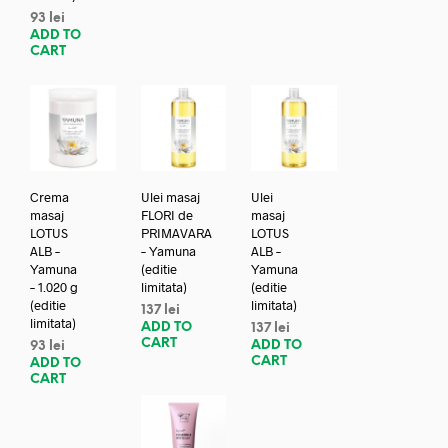
93
lei
ADD TO
CART
Crema
Ulei masaj
Ulei
masaj
FLORI de
masaj
LOTUS
PRIMAVARA
LOTUS
ALB –
– Yamuna
ALB –
Yamuna
(editie
Yamuna
– 1.020 g
limitata)
(editie
(editie
limitata)
137
lei
limitata)
ADD TO
137
lei
CART
ADD TO
93
lei
CART
ADD TO
CART