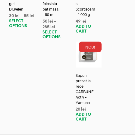
gel –
folosinta
si
Dr.Kelen
pat masaj
Scortisoara
– 80 m
– 1.000 g
30
lei
–
55
lei
SELECT
50
lei
–
49
lei
OPTIONS
ADD TO
285
lei
CART
SELECT
OPTIONS
NOU!
Sapun
presat la
rece
CARBUNE
Activ –
Yamuna
20
lei
ADD TO
CART