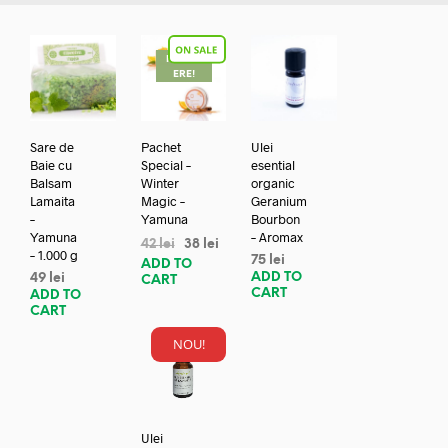
REDUC
ERE!
Sare de
Pachet
Ulei
Baie cu
Special –
esential
Balsam
Winter
organic
Lamaita
Magic –
Geranium
–
Yamuna
Bourbon
Yamuna
– Aromax
42
lei
38
lei
– 1.000 g
75
lei
ADD TO
ADD TO
49
lei
CART
CART
ADD TO
CART
NOU!
Ulei