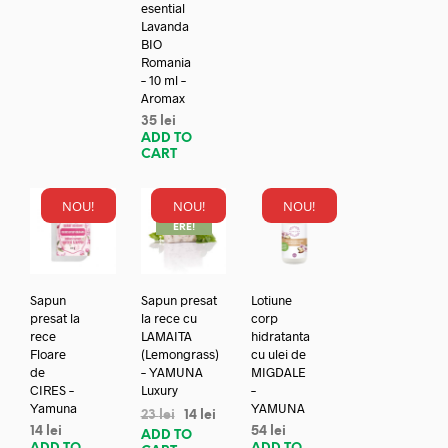
esential
Lavanda
BIO
Romania
– 10 ml –
Aromax
35
lei
ADD TO
CART
NOU!
NOU!
NOU!
REDUC
ERE!
Sapun
Sapun presat
Lotiune
presat la
la rece cu
corp
rece
LAMAITA
hidratanta
Floare
(Lemongrass)
cu ulei de
de
– YAMUNA
MIGDALE
CIRES –
Luxury
–
Yamuna
YAMUNA
23
lei
14
lei
14
lei
54
lei
ADD TO