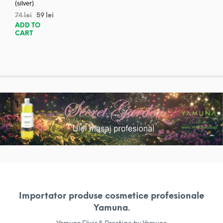
(silver)
74
lei
59
lei
ADD TO
CART
Importator produse cosmetice profesionale
Yamuna.