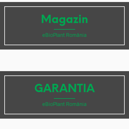
Magazin
eBioPlant România
GARANTIA
eBioPlant România