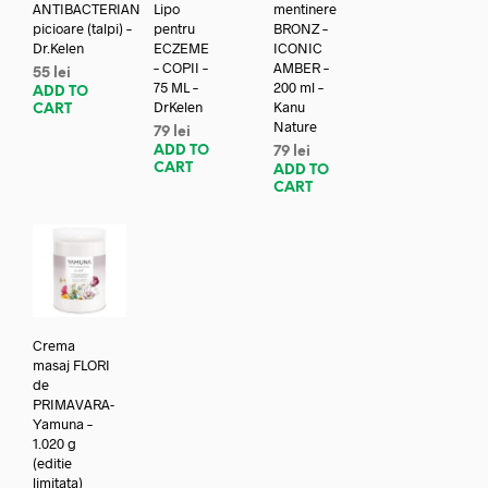
ANTIBACTERIAN
Lipo
mentinere
picioare (talpi) –
pentru
BRONZ –
Dr.Kelen
ECZEME
ICONIC
– COPII –
AMBER –
55
lei
75 ML –
200 ml –
ADD TO
DrKelen
Kanu
CART
Nature
79
lei
ADD TO
79
lei
CART
ADD TO
CART
Crema
masaj FLORI
de
PRIMAVARA-
Yamuna –
1.020 g
(editie
limitata)