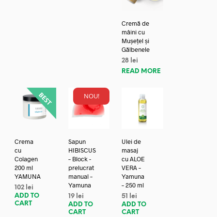
Cremă de
mâini cu
Mușețel și
Gălbenele
28
lei
READ MORE
NOU!
Crema
Sapun
Ulei de
cu
HIBISCUS
masaj
Colagen
– Block -
cu ALOE
200 ml
prelucrat
VERA –
YAMUNA
manual –
Yamuna
Yamuna
– 250 ml
102
lei
ADD TO
19
lei
51
lei
CART
ADD TO
ADD TO
CART
CART