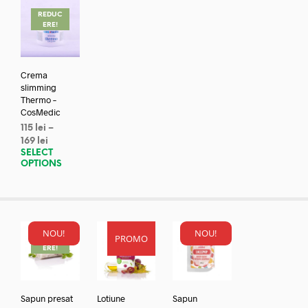
REDUC
ERE!
Crema
slimming
Thermo –
CosMedic
115
lei
–
169
lei
SELECT
OPTIONS
NOU!
NOU!
PROMO
REDUC
ERE!
Sapun presat
Lotiune
Sapun