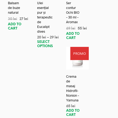
Balsam
Ulei
Ser
de buze
esențial
contur
natural
pur și
Ochi BIO
terapeutic
– 30 ml –
30
lei
27
lei
de
Aromax
ADD TO
Eucalipt
CART
69
lei
55
lei
dives
ADD TO
20
lei
–
29
lei
CART
SELECT
OPTIONS
PROMO
Crema
de
masaj
Hidrofil-
Nonion –
Yamuna
65
lei
ADD TO
CART