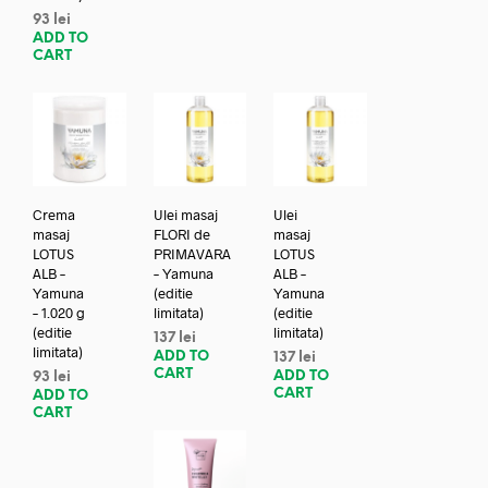
93
lei
ADD TO
CART
Crema
Ulei masaj
Ulei
masaj
FLORI de
masaj
LOTUS
PRIMAVARA
LOTUS
ALB –
– Yamuna
ALB –
Yamuna
(editie
Yamuna
– 1.020 g
limitata)
(editie
(editie
limitata)
137
lei
limitata)
ADD TO
137
lei
CART
ADD TO
93
lei
CART
ADD TO
CART