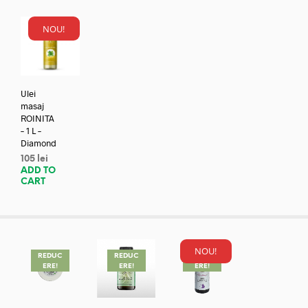
NOU!
Ulei
masaj
ROINITA
– 1 L –
Diamond
105
lei
ADD TO
CART
NOU!
REDUC
REDUC
REDUC
ERE!
ERE!
ERE!