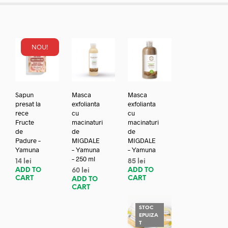
NOU!
Sapun
Masca
Masca
presat la
exfolianta
exfolianta
rece
cu
cu
Fructe
macinaturi
macinaturi
de
de
de
Padure –
MIGDALE
MIGDALE
Yamuna
– Yamuna
– Yamuna
– 250 ml
14
lei
85
lei
ADD TO
ADD TO
60
lei
CART
CART
ADD TO
CART
STOC
EPUIZA
T