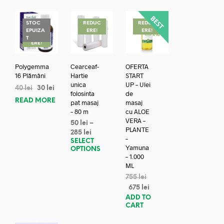
STOC
REDUC
REDUC
EPUIZA
ERE!
ERE!
REDUC
T
ERE!
Polygemma
Cearceaf-
OFERTA
16 Plămâni
Hartie
START
unica
UP – Ulei
40
lei
30
lei
folosinta
de
READ MORE
pat masaj
masaj
– 80 m
cu ALOE
VERA –
50
lei
–
PLANTE
285
lei
–
SELECT
Yamuna
OPTIONS
– 1.000
ML
755
lei
675
lei
ADD TO
CART