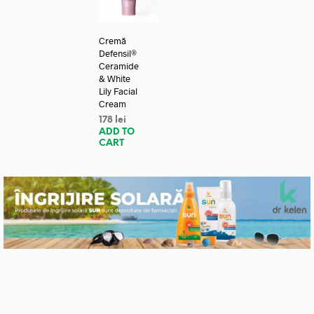
Cremă
Defensil®
Ceramide
& White
Lily Facial
Cream
178
lei
ADD TO
CART