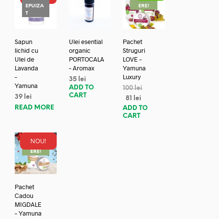
EPUIZA
ERE!
T
Sapun
Ulei esential
Pachet
lichid cu
organic
Struguri
Ulei de
PORTOCALA
LOVE –
Lavanda
– Aromax
Yamuna
–
Luxury
35
lei
Yamuna
ADD TO
100
lei
CART
39
lei
81
lei
READ MORE
ADD TO
CART
NOU!
REDUC
ERE!
Pachet
Cadou
MIGDALE
– Yamuna