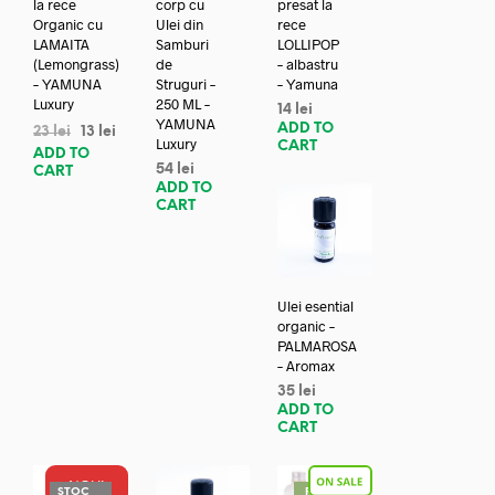
la rece
corp cu
presat la
Organic cu
Ulei din
rece
LAMAITA
Samburi
LOLLIPOP
(Lemongrass)
de
– albastru
– YAMUNA
Struguri –
– Yamuna
Luxury
250 ML –
14
lei
YAMUNA
ADD TO
23
lei
13
lei
Luxury
CART
ADD TO
54
lei
CART
ADD TO
CART
Ulei esential
organic –
PALMAROSA
– Aromax
35
lei
ADD TO
CART
NOU!
STOC
REDUC