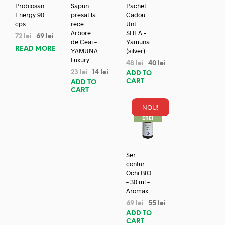
Probiosan
Sapun
Pachet
Energy 90
presat la
Cadou
cps.
rece
Unt
Arbore
SHEA –
72
lei
69
lei
de Ceai –
Yamuna
READ MORE
YAMUNA
(silver)
Luxury
48
lei
40
lei
23
lei
14
lei
ADD TO
CART
ADD TO
CART
NOU!
REDUC
ERE!
Ser
contur
Ochi BIO
– 30 ml –
Aromax
69
lei
55
lei
ADD TO
CART