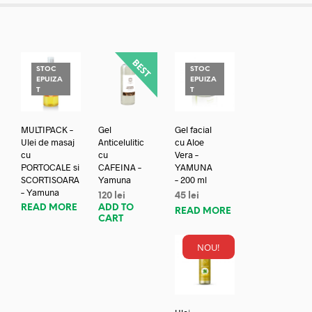
STOC
STOC
EPUIZA
EPUIZA
T
T
MULTIPACK –
Gel
Gel facial
Ulei de masaj
Anticelulitic
cu Aloe
cu
cu
Vera –
PORTOCALE si
CAFEINA –
YAMUNA
SCORTISOARA
Yamuna
– 200 ml
– Yamuna
120
lei
45
lei
READ MORE
ADD TO
READ MORE
CART
NOU!