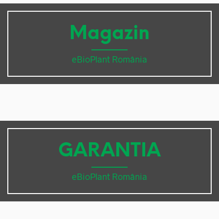
Magazin
eBioPlant România
GARANTIA
eBioPlant România