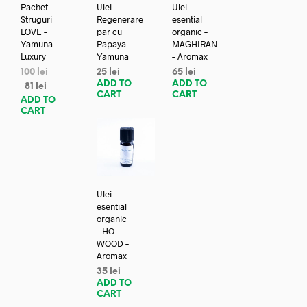
Pachet
Ulei
Ulei
Struguri
Regenerare
esential
LOVE –
par cu
organic –
Yamuna
Papaya –
MAGHIRAN
Luxury
Yamuna
– Aromax
100
lei
25
lei
65
lei
ADD TO
ADD TO
81
lei
CART
CART
ADD TO
CART
Ulei
esential
organic
– HO
WOOD –
Aromax
35
lei
ADD TO
CART