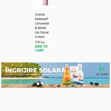
Cremă
Defensil®
Ceramide
& White
Lily Facial
Cream
178
lei
ADD TO
CART