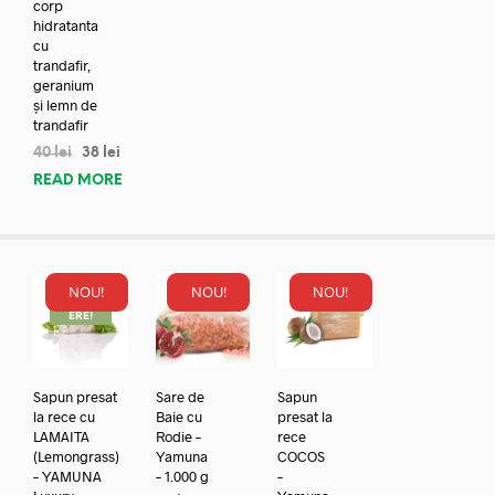
corp
hidratanta
cu
trandafir,
geranium
și lemn de
trandafir
40
lei
38
lei
READ MORE
NOU!
NOU!
NOU!
REDUC
ERE!
Sapun presat
Sare de
Sapun
la rece cu
Baie cu
presat la
LAMAITA
Rodie –
rece
(Lemongrass)
Yamuna
COCOS
– YAMUNA
– 1.000 g
–