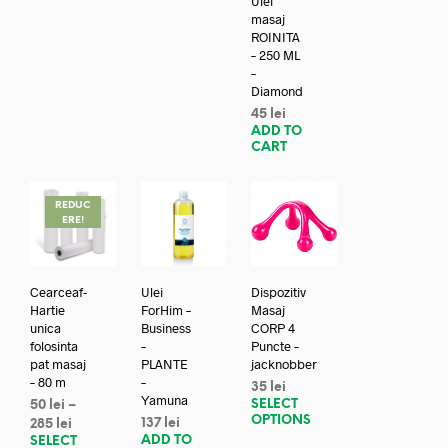
Ulei
masaj
ROINITA
– 250 ML
–
Diamond
45
lei
ADD TO
CART
REDUC
ERE!
Cearceaf-
Ulei
Dispozitiv
Hartie
ForHim –
Masaj
unica
Business
CORP 4
folosinta
–
Puncte –
pat masaj
PLANTE
jacknobber
– 80 m
–
35
lei
Yamuna
SELECT
50
lei
–
OPTIONS
137
lei
285
lei
ADD TO
SELECT