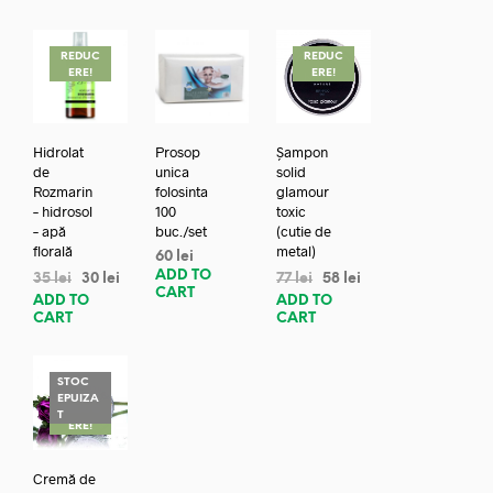
REDUC
REDUC
ERE!
ERE!
Hidrolat
Prosop
Șampon
de
unica
solid
Rozmarin
folosinta
glamour
– hidrosol
100
toxic
– apă
buc./set
(cutie de
florală
metal)
60
lei
ADD TO
35
lei
30
lei
77
lei
58
lei
CART
ADD TO
ADD TO
CART
CART
STOC
EPUIZA
REDUC
T
ERE!
Cremă de