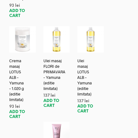
93
lei
ADD TO
CART
Crema
Ulei masaj
Ulei
masaj
FLORI de
masaj
LOTUS
PRIMAVARA
LOTUS
ALB –
– Yamuna
ALB –
Yamuna
(editie
Yamuna
– 1.020 g
limitata)
(editie
(editie
limitata)
137
lei
limitata)
ADD TO
137
lei
CART
ADD TO
93
lei
CART
ADD TO
CART