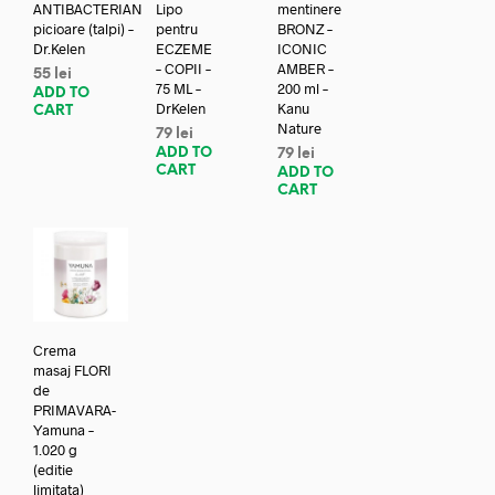
ANTIBACTERIAN
Lipo
mentinere
picioare (talpi) –
pentru
BRONZ –
Dr.Kelen
ECZEME
ICONIC
– COPII –
AMBER –
55
lei
75 ML –
200 ml –
ADD TO
DrKelen
Kanu
CART
Nature
79
lei
ADD TO
79
lei
CART
ADD TO
CART
Crema
masaj FLORI
de
PRIMAVARA-
Yamuna –
1.020 g
(editie
limitata)