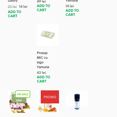
Luxury
Yamuna
49
lei
ADD TO
14
lei
23
lei
14
lei
CART
ADD TO
ADD TO
CART
CART
Prosop
MIC cu
logo
Yamuna
43
lei
ADD TO
CART
PROMO
REDUC
ERE!