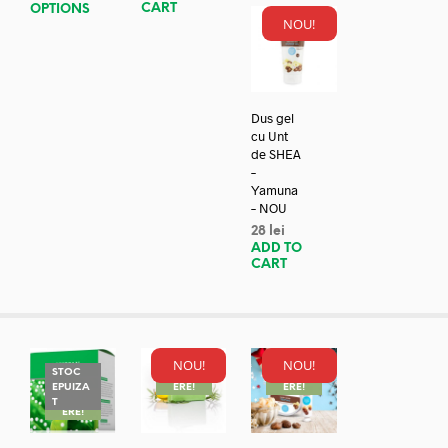
CART
OPTIONS
NOU!
Dus gel
cu Unt
de SHEA
–
Yamuna
– NOU
28
lei
ADD TO
CART
NOU!
NOU!
STOC
REDUC
REDUC
EPUIZA
ERE!
ERE!
REDUC
T
ERE!