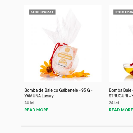
STOC EPUIZAT
STOC EPUI
Bomba de Baie cu Galbenele – 95 G –
Bomba Baie c
YAMUNA Luxury
STRUGURI – 
24
lei
24
lei
READ MORE
READ MOR