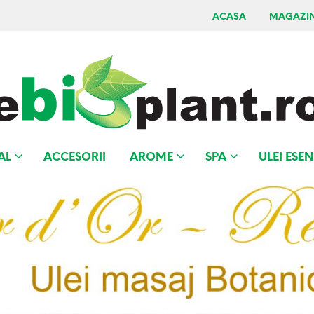
ACASA
MAGAZI
AL
ACCESORII
AROME
SPA
ULEI ESEN