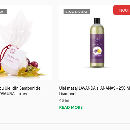
NOU!
ZAT
STOC EPUIZAT
u Ulei din Samburi de
Ulei masaj LAVANDA si ANANAS – 250 M
YAMUNA Luxury
Diamond
45
lei
E
READ MORE