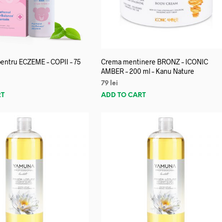
entru ECZEME – COPII – 75
Crema mentinere BRONZ – ICONIC
AMBER – 200 ml – Kanu Nature
79
lei
RT
ADD TO CART