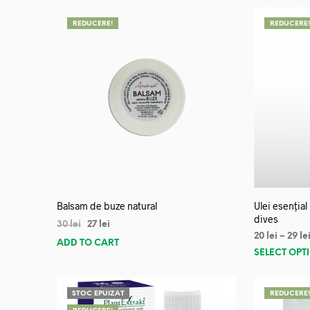
REDUCERE!
REDUCERE
Balsam de buze natural
Ulei esențial
dives
30
lei
27
lei
20
lei
–
29
le
ADD TO CART
SELECT OPT
STOC EPUIZAT
REDUCERE