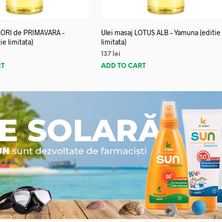
FLORI de PRIMAVARA –
Ulei masaj LOTUS ALB – Yamuna (editie
e limitata)
limitata)
137
lei
RT
ADD TO CART