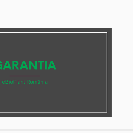
GARANTIA
eBioPlant România