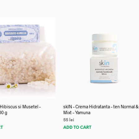
 Hibiscus si Musetel –
skIN – Crema Hidratanta – ten Normal &
00 g
Mixt – Yamuna
55
lei
RT
ADD TO CART