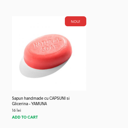
NOU!
Sapun handmade cu CAPSUNI si
Glicerina – YAMUNA
16
lei
ADD TO CART