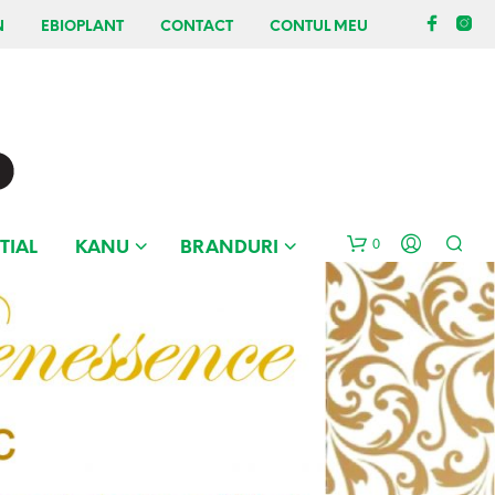
N
EBIOPLANT
CONTACT
CONTUL MEU
0
TIAL
KANU
BRANDURI