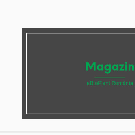
Magazin
eBioPlant România