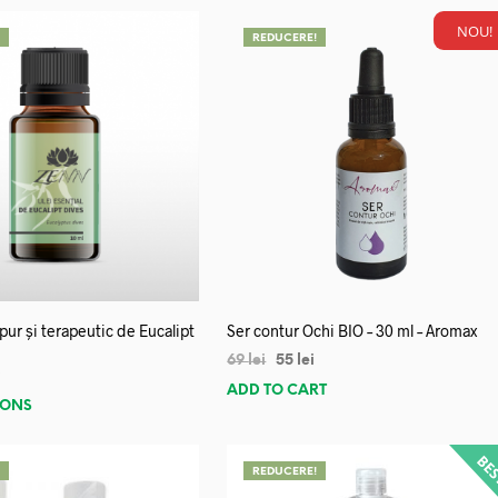
NOU!
!
REDUCERE!
 pur și terapeutic de Eucalipt
Ser contur Ochi BIO – 30 ml – Aromax
69
lei
55
lei
i
ADD TO CART
IONS
!
REDUCERE!