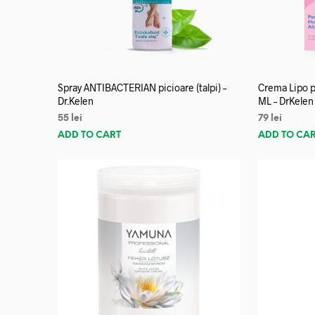
Spray ANTIBACTERIAN picioare (talpi) –
Crema Lipo p
Dr.Kelen
ML – DrKelen
55
lei
79
lei
ADD TO CART
ADD TO CA