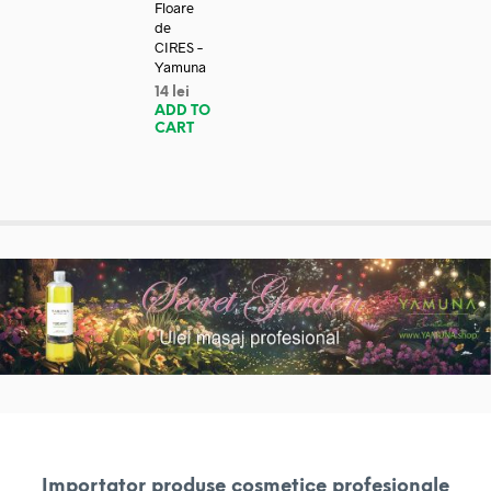
Floare
de
CIRES –
Yamuna
14
lei
ADD TO
CART
Importator produse cosmetice profesionale