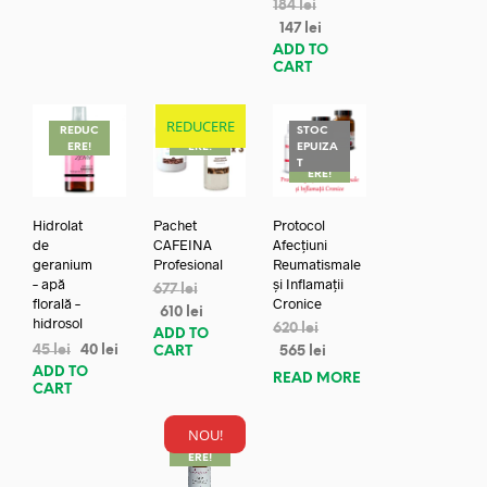
184
lei
147
lei
ADD TO
CART
REDUCERE
REDUC
REDUC
STOC
ERE!
ERE!
EPUIZA
REDUC
T
ERE!
Hidrolat
Pachet
Protocol
de
CAFEINA
Afecțiuni
geranium
Profesional
Reumatismale
– apă
și Inflamații
677
lei
florală –
Cronice
610
lei
hidrosol
620
lei
ADD TO
45
lei
40
lei
CART
565
lei
ADD TO
READ MORE
CART
NOU!
REDUC
ERE!