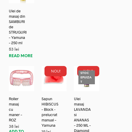
Ulei de
masaj din
SAMBURI
de
STRUGURI
– Yamuna
– 250 ml
53
lei
READ MORE
NOU!
NOU!
STOC
EPUIZA
T
Roller
Sapun
Ulei
masaj
HIBISCUS
masaj
cu
– Block -
LAVANDA
maner –
prelucrat
si
ROZ
manual –
ANANAS
Yamuna
– 250 ML –
38
lei
Diamond
ADD TO