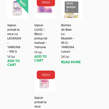
NOU!
STOC
EPUIZA
T
Sapun
Sapun
Bomba
presat la
LILIAC –
de Baie
rece cu
Block -
cu
LAVANDA
prelucrat
Musetel –
–
manual –
95 G –
YAMUNA
Yamuna
YAMUNA
– 100 G
Luxury
19
lei
ADD TO
14
lei
24
lei
CART
ADD TO
READ MORE
CART
NOU!
Sapun
presat la
rece