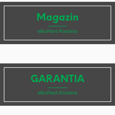
Magazin
eBioPlant România
GARANTIA
eBioPlant România