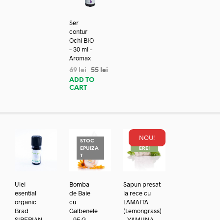
Ser
contur
Ochi BIO
– 30 ml –
Aromax
69
lei
55
lei
ADD TO
CART
NOU!
STOC
REDUC
EPUIZA
ERE!
T
Ulei
Bomba
Sapun presat
esential
de Baie
la rece cu
organic
cu
LAMAITA
Brad
Galbenele
(Lemongrass)
SIBERIAN
– 95 G –
– YAMUNA