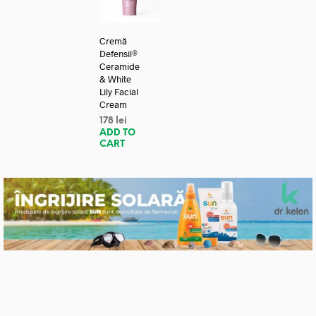
Cremă
Defensil®
Ceramide
& White
Lily Facial
Cream
178
lei
ADD TO
CART