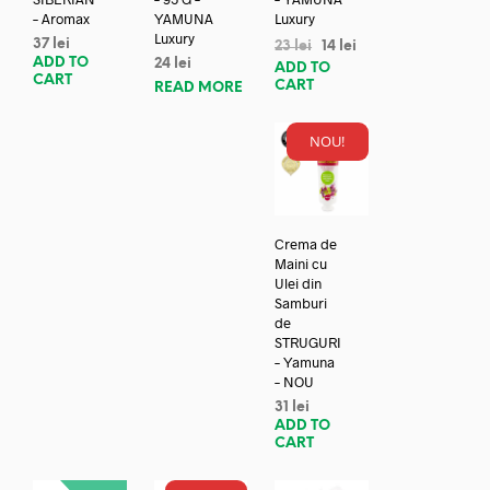
– Aromax
YAMUNA
Luxury
Luxury
37
lei
23
lei
14
lei
ADD TO
24
lei
ADD TO
CART
CART
READ MORE
NOU!
Crema de
Maini cu
Ulei din
Samburi
de
STRUGURI
– Yamuna
– NOU
31
lei
ADD TO
CART