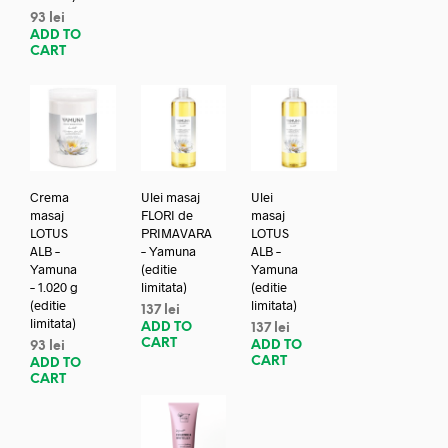
93
lei
ADD TO
CART
Crema
Ulei masaj
Ulei
masaj
FLORI de
masaj
LOTUS
PRIMAVARA
LOTUS
ALB –
– Yamuna
ALB –
Yamuna
(editie
Yamuna
– 1.020 g
limitata)
(editie
(editie
limitata)
137
lei
limitata)
ADD TO
137
lei
CART
ADD TO
93
lei
CART
ADD TO
CART