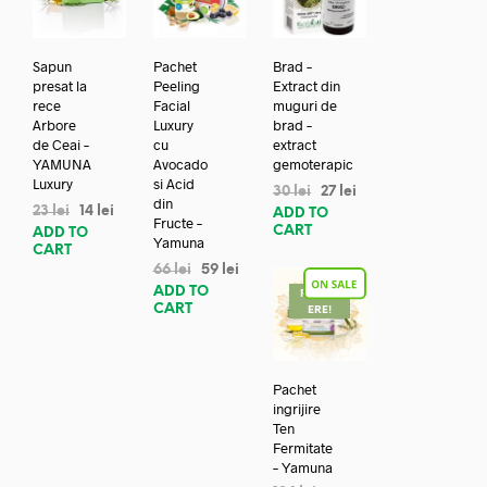
Sapun
Pachet
Brad –
presat la
Peeling
Extract din
rece
Facial
muguri de
Arbore
Luxury
brad –
de Ceai –
cu
extract
YAMUNA
Avocado
gemoterapic
Luxury
si Acid
30
lei
27
lei
din
23
lei
14
lei
ADD TO
Fructe –
CART
ADD TO
Yamuna
CART
66
lei
59
lei
ADD TO
REDUC
CART
ERE!
Pachet
ingrijire
Ten
Fermitate
– Yamuna