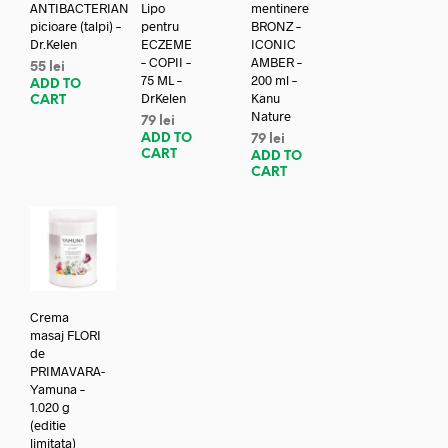
ANTIBACTERIAN
Lipo
mentinere
picioare (talpi) –
pentru
BRONZ –
Dr.Kelen
ECZEME
ICONIC
– COPII –
AMBER –
55
lei
75 ML –
200 ml –
ADD TO
DrKelen
Kanu
CART
Nature
79
lei
ADD TO
79
lei
CART
ADD TO
CART
Crema
masaj FLORI
de
PRIMAVARA-
Yamuna –
1.020 g
(editie
limitata)