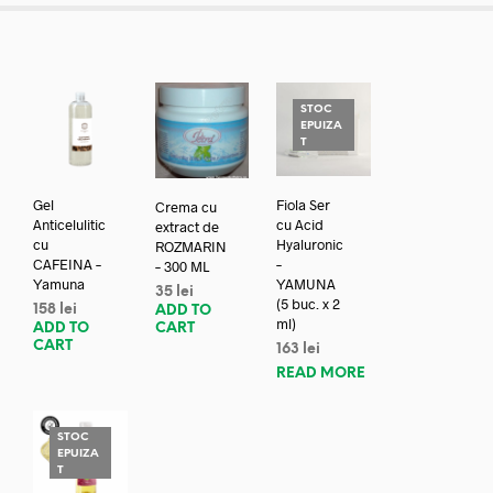
STOC
EPUIZA
T
Gel
Fiola Ser
Crema cu
Anticelulitic
cu Acid
extract de
cu
Hyaluronic
ROZMARIN
CAFEINA –
–
– 300 ML
Yamuna
YAMUNA
35
lei
(5 buc. x 2
158
lei
ADD TO
ml)
ADD TO
CART
CART
163
lei
READ MORE
STOC
EPUIZA
T