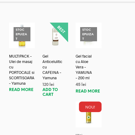
STOC
STOC
EPUIZA
EPUIZA
T
T
MULTIPACK –
Gel
Gel facial
Ulei de masaj
Anticelulitic
cu Aloe
cu
cu
Vera –
PORTOCALE si
CAFEINA –
YAMUNA
SCORTISOARA
Yamuna
– 200 ml
– Yamuna
120
lei
45
lei
READ MORE
ADD TO
READ MORE
CART
NOU!