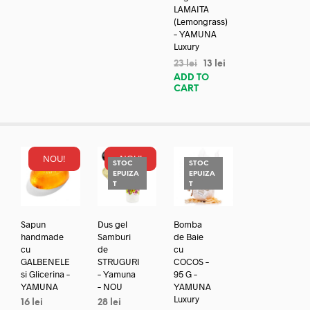
LAMAITA
(Lemongrass)
– YAMUNA
Luxury
23
lei
13
lei
ADD TO
CART
NOU!
NOU!
STOC
STOC
EPUIZA
EPUIZA
T
T
Sapun
Dus gel
Bomba
handmade
Samburi
de Baie
cu
de
cu
GALBENELE
STRUGURI
COCOS –
si Glicerina –
– Yamuna
95 G –
YAMUNA
– NOU
YAMUNA
Luxury
16
lei
28
lei