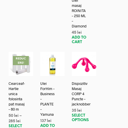
Ulei
masaj
ROINITA
– 250 ML
–
Diamond
45
lei
ADD TO
CART
REDUC
ERE!
Cearceaf-
Ulei
Dispozitiv
Hartie
ForHim –
Masaj
unica
Business
CORP 4
folosinta
–
Puncte –
pat masaj
PLANTE
jacknobber
– 80 m
–
35
lei
Yamuna
SELECT
50
lei
–
OPTIONS
137
lei
285
lei
ADD TO
SELECT