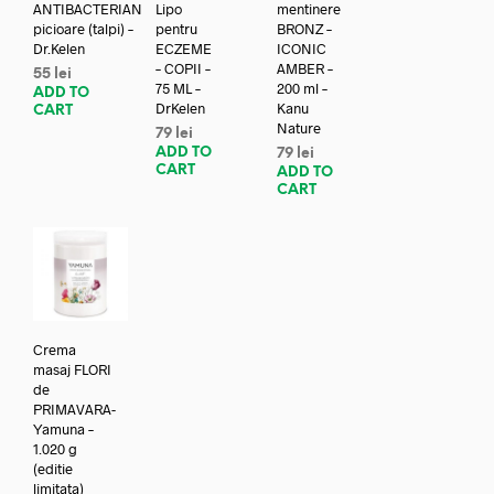
ANTIBACTERIAN
Lipo
mentinere
picioare (talpi) –
pentru
BRONZ –
Dr.Kelen
ECZEME
ICONIC
– COPII –
AMBER –
55
lei
75 ML –
200 ml –
ADD TO
DrKelen
Kanu
CART
Nature
79
lei
ADD TO
79
lei
CART
ADD TO
CART
Crema
masaj FLORI
de
PRIMAVARA-
Yamuna –
1.020 g
(editie
limitata)