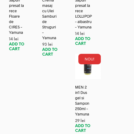
presat la
masaj
presat la
rece
cu Ulei
rece
Floare
Samburi
LOLLIPOP
de
de
– albastru
CIRES –
Struguri
– Yamuna
Yamuna
–
14
lei
Yamuna
ADD TO
14
lei
CART
ADD TO
93
lei
CART
ADD TO
CART
NOU!
MEN 2
in1 Dus
gel si
Sampon
250ml –
Yamuna
29
lei
ADD TO
CART