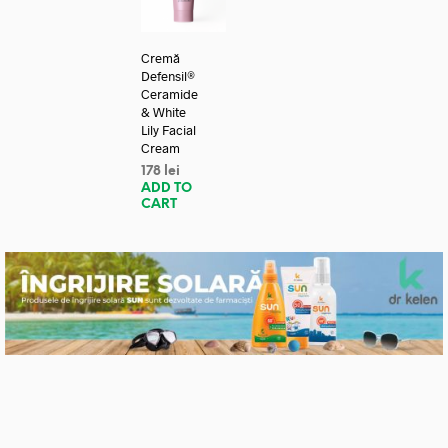
Cremă
Defensil®
Ceramide
& White
Lily Facial
Cream
178
lei
ADD TO
CART