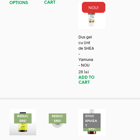
CART
OPTIONS
NOU!
Dus gel
cu Unt
de SHEA
–
Yamuna
– NOU
28
lei
ADD TO
CART
REDUC
REDUC
STOC
ERE!
ERE!
EPUIZA
REDUC
T
ERE!