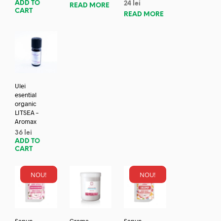
ADD TO
24
lei
READ MORE
CART
READ MORE
Ulei
esential
organic
LITSEA –
Aromax
36
lei
ADD TO
CART
NOU!
NOU!
Sapun
Crema
Sapun