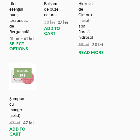
Ulei
Balsam
Hidrolat
esențial
de buze
de
pur și
natural
Cimbru
terapeutic
linalol –
30
lei
27
lei
de
apă
ADD TO
Bergamotă
florală –
CART
hidrosol
41
lei
–
61
lei
SELECT
35
lei
30
lei
OPTIONS
READ MORE
REDUC
ERE!
Șampon
cu
mango
(solid)
63
lei
47
lei
ADD TO
CART