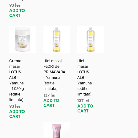
93
lei
ADD TO
CART
Crema
Ulei masaj
Ulei
masaj
FLORI de
masaj
LOTUS
PRIMAVARA
LOTUS
ALB –
– Yamuna
ALB –
Yamuna
(editie
Yamuna
– 1.020 g
limitata)
(editie
(editie
limitata)
137
lei
limitata)
ADD TO
137
lei
CART
ADD TO
93
lei
CART
ADD TO
CART