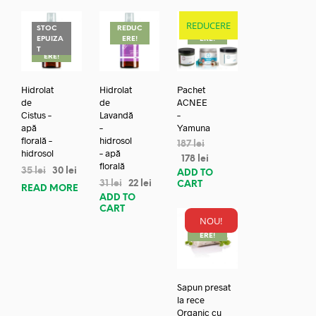
REDUCERE
STOC
REDUC
REDUC
EPUIZA
ERE!
ERE!
REDUC
T
ERE!
Hidrolat
Hidrolat
Pachet
de
de
ACNEE
Cistus –
Lavandă
–
apă
–
Yamuna
florală –
hidrosol
187
lei
hidrosol
– apă
178
lei
florală
35
lei
30
lei
ADD TO
31
lei
22
lei
CART
READ MORE
ADD TO
CART
NOU!
REDUC
ERE!
Sapun presat
la rece
Organic cu