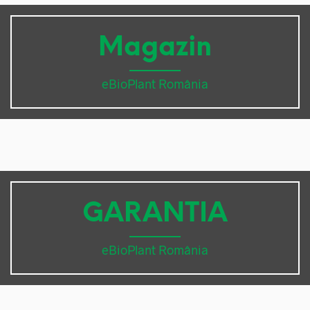
Magazin
eBioPlant România
GARANTIA
eBioPlant România