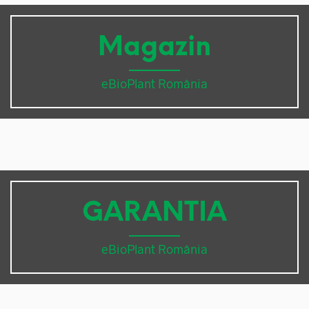
Magazin
eBioPlant România
GARANTIA
eBioPlant România