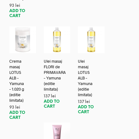
93
lei
ADD TO
CART
Crema
Ulei masaj
Ulei
masaj
FLORI de
masaj
LOTUS
PRIMAVARA
LOTUS
ALB –
– Yamuna
ALB –
Yamuna
(editie
Yamuna
– 1.020 g
limitata)
(editie
(editie
limitata)
137
lei
limitata)
ADD TO
137
lei
CART
ADD TO
93
lei
CART
ADD TO
CART