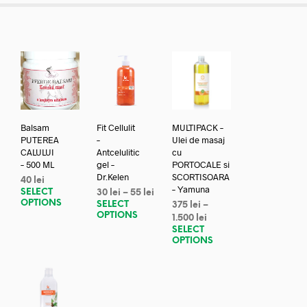
Balsam
Fit Cellulit
MULTIPACK –
PUTEREA
–
Ulei de masaj
CALULUI
Antcelulitic
cu
– 500 ML
gel –
PORTOCALE si
Dr.Kelen
SCORTISOARA
40
lei
– Yamuna
SELECT
30
lei
–
55
lei
OPTIONS
SELECT
375
lei
–
OPTIONS
1.500
lei
SELECT
OPTIONS