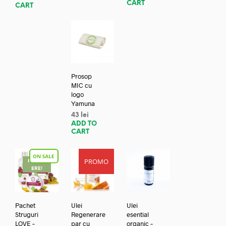
CART
CART
Prosop
MIC cu
logo
Yamuna
43
lei
ADD TO
CART
PROMO
REDUC
ERE!
Pachet
Ulei
Ulei
Struguri
Regenerare
esential
LOVE –
par cu
organic –