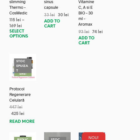
slimming
sinus
Vitamine
Thermo –
capsule
C, A si E
CosMedic
BIO – 30
33
lei
30
lei
ml –
115
lei
–
ADD TO
Aromax
169
lei
CART
SELECT
93
lei
74
lei
OPTIONS
ADD TO
CART
STOC
EPUIZA
REDUC
T
ERE!
Protocol
Regenerare
Celulară
447
lei
425
lei
READ MORE
NOU!
REDUC
STOC
REDUC