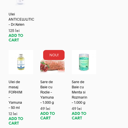
Ulei
ANTICELULITIC
– Dr.Kelen
125
lei
ADD TO
CART
NOU!
Ulei de
Sare de
Sare de
masaj
Baie cu
Baie cu
FORHIM
Rodie –
Menta si
–
Yamuna
Rozmarin
Yamuna
– 1.000 g
– 1.000 g
– 50 ml
49
lei
49
lei
ADD TO
ADD TO
12
lei
CART
CART
ADD TO
CART