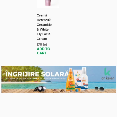
Cremă
Defensil®
Ceramide
& White
Lily Facial
Cream
178
lei
ADD TO
CART