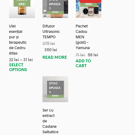
ERE!
EPUIZA
ERE!
REDUC
T
ERE!
Ulei
Difuzor
Pachet
esențial
Ultrasonic
Cadou
pur și
TEMPO
MEN
terapeutic
(gold) –
375
lei
de Cedru
Yamuna
350
lei
Atlas
71
lei
58
lei
READ MORE
22
lei
–
31
lei
ADD TO
SELECT
CART
OPTIONS
STOC
EPUIZA
REDUC
T
ERE!
Ser cu
extract
de
Castane
Salbatice