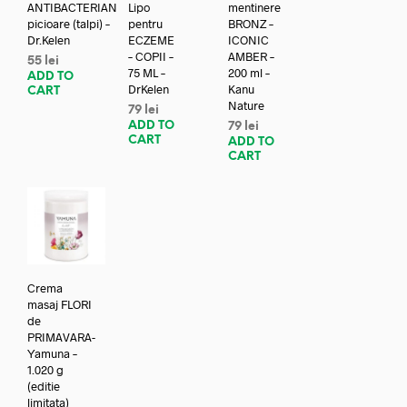
ANTIBACTERIAN
Lipo
mentinere
picioare (talpi) –
pentru
BRONZ –
Dr.Kelen
ECZEME
ICONIC
– COPII –
AMBER –
55
lei
75 ML –
200 ml –
ADD TO
DrKelen
Kanu
CART
Nature
79
lei
ADD TO
79
lei
CART
ADD TO
CART
Crema
masaj FLORI
de
PRIMAVARA-
Yamuna –
1.020 g
(editie
limitata)