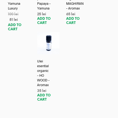
Yamuna
Papaya –
MAGHIRAN
Luxury
Yamuna
– Aromax
100
lei
25
lei
65
lei
ADD TO
ADD TO
81
lei
CART
CART
ADD TO
CART
Ulei
esential
organic
– HO
WOOD –
Aromax
35
lei
ADD TO
CART