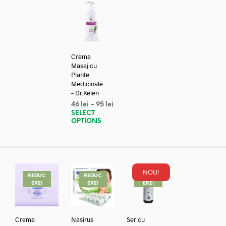
Crema
Masaj cu
Plante
Medicinale
– Dr.Kelen
46
lei
–
95
lei
SELECT
OPTIONS
NOU!
REDUC
REDUC
REDUC
ERE!
ERE!
ERE!
Crema
Nasirus
Ser cu