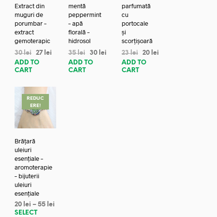
Extract din
mentă
parfumată
muguri de
peppermint
cu
porumbar –
– apă
portocale
extract
florală –
și
gemoterapic
hidrosol
scorțișoară
30
lei
27
lei
35
lei
30
lei
23
lei
20
lei
ADD TO
ADD TO
ADD TO
CART
CART
CART
REDUC
ERE!
Brățară
uleiuri
esențiale –
aromoterapie
– bijuterii
uleiuri
esențiale
20
lei
–
55
lei
SELECT