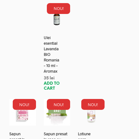
NOU!
Ulei
esential
Lavanda
BIO
Romania
– 10 ml –
Aromax
35
lei
ADD TO
CART
NOU!
NOU!
NOU!
REDUC
ERE!
Sapun
Sapun presat
Lotiune