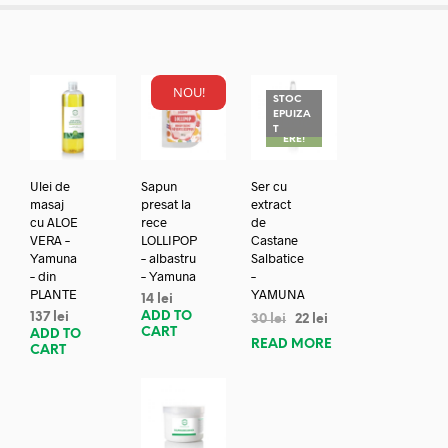
NOU!
STOC
EPUIZA
REDUC
T
ERE!
Ulei de
Sapun
Ser cu
masaj
presat la
extract
cu ALOE
rece
de
VERA –
LOLLIPOP
Castane
Yamuna
– albastru
Salbatice
– din
– Yamuna
–
PLANTE
YAMUNA
14
lei
ADD TO
137
lei
30
lei
22
lei
CART
ADD TO
READ MORE
CART