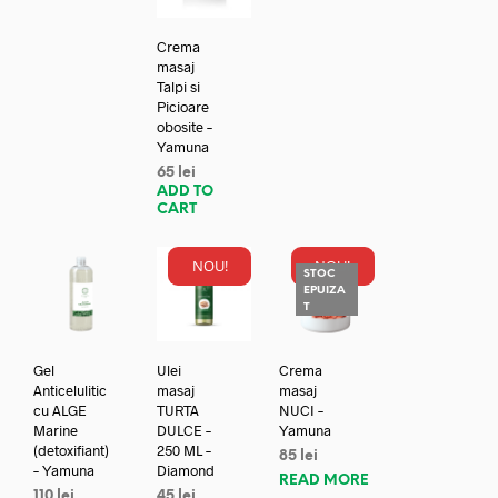
Crema
masaj
Talpi si
Picioare
obosite –
Yamuna
65
lei
ADD TO
CART
NOU!
NOU!
STOC
EPUIZA
T
Gel
Ulei
Crema
Anticelulitic
masaj
masaj
cu ALGE
TURTA
NUCI –
Marine
DULCE –
Yamuna
(detoxifiant)
250 ML –
85
lei
– Yamuna
Diamond
READ MORE
110
lei
45
lei