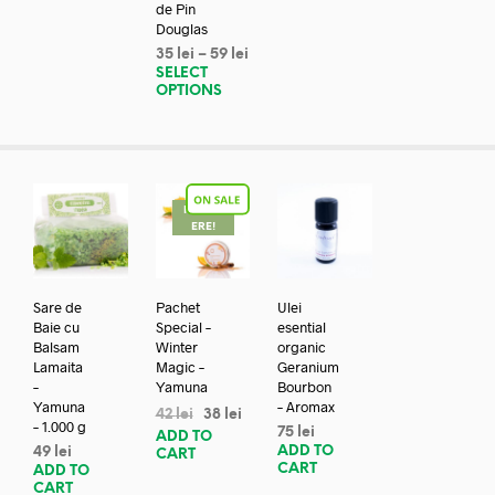
de Pin
Douglas
35
lei
–
59
lei
SELECT
OPTIONS
REDUC
ERE!
Sare de
Pachet
Ulei
Baie cu
Special –
esential
Balsam
Winter
organic
Lamaita
Magic –
Geranium
–
Yamuna
Bourbon
Yamuna
– Aromax
42
lei
38
lei
– 1.000 g
75
lei
ADD TO
ADD TO
49
lei
CART
CART
ADD TO
CART