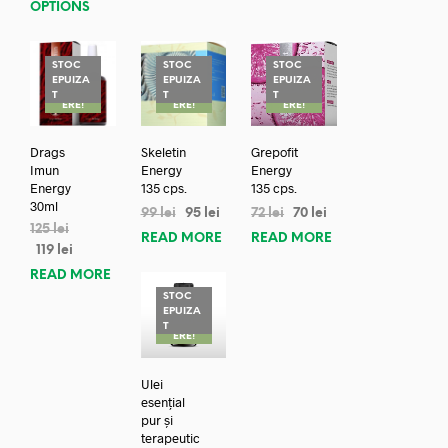
OPTIONS
STOC
STOC
STOC
EPUIZA
EPUIZA
EPUIZA
REDUC
REDUC
REDUC
T
T
T
ERE!
ERE!
ERE!
Drags
Skeletin
Grepofit
Imun
Energy
Energy
Energy
135 cps.
135 cps.
30ml
99
lei
95
lei
72
lei
70
lei
125
lei
READ MORE
READ MORE
119
lei
READ MORE
STOC
EPUIZA
REDUC
T
ERE!
Ulei
esențial
pur și
terapeutic