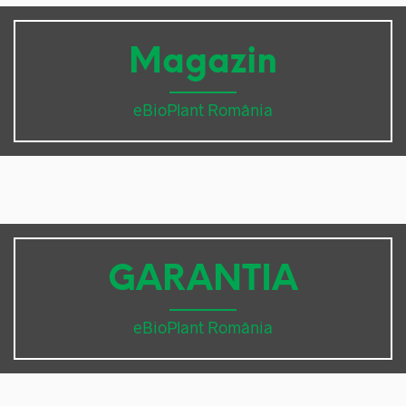
Magazin
eBioPlant România
GARANTIA
eBioPlant România