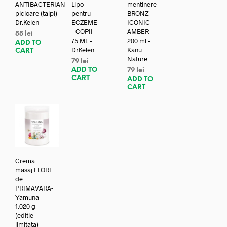
ANTIBACTERIAN
Lipo
mentinere
picioare (talpi) –
pentru
BRONZ –
Dr.Kelen
ECZEME
ICONIC
– COPII –
AMBER –
55
lei
75 ML –
200 ml –
ADD TO
DrKelen
Kanu
CART
Nature
79
lei
ADD TO
79
lei
CART
ADD TO
CART
Crema
masaj FLORI
de
PRIMAVARA-
Yamuna –
1.020 g
(editie
limitata)