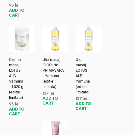
93
lei
ADD TO
CART
Crema
Ulei masaj
Ulei
masaj
FLORI de
masaj
LOTUS
PRIMAVARA
LOTUS
ALB –
– Yamuna
ALB –
Yamuna
(editie
Yamuna
– 1.020 g
limitata)
(editie
(editie
limitata)
137
lei
limitata)
ADD TO
137
lei
CART
ADD TO
93
lei
CART
ADD TO
CART