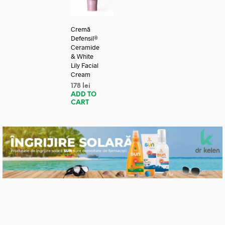
Cremă
Defensil®
Ceramide
& White
Lily Facial
Cream
178
lei
ADD TO
CART