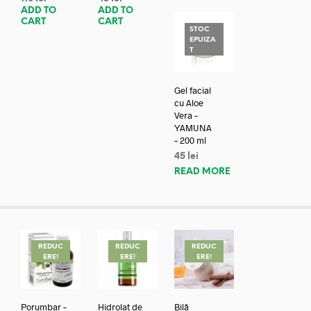
ADD TO
ADD TO
CART
CART
STOC
EPUIZA
T
Gel facial
cu Aloe
Vera –
YAMUNA
– 200 ml
45
lei
READ MORE
REDUC
REDUC
REDUC
ERE!
ERE!
ERE!
Porumbar –
Hidrolat de
Bilă