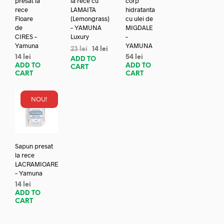
presat la
la rece cu
corp
rece
LAMAITA
hidratanta
Floare
(Lemongrass)
cu ulei de
de
– YAMUNA
MIGDALE
CIRES –
Luxury
–
Yamuna
YAMUNA
23
lei
14
lei
14
lei
54
lei
ADD TO
ADD TO
ADD TO
CART
CART
CART
NOU!
Sapun presat
la rece
LACRAMIOARE
– Yamuna
14
lei
ADD TO
CART