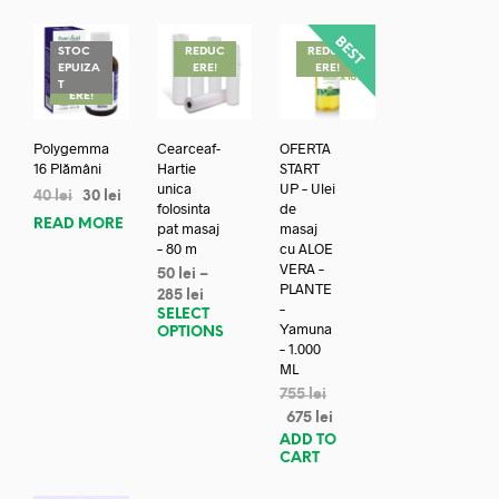
STOC
REDUC
REDUC
EPUIZA
ERE!
ERE!
REDUC
T
ERE!
Polygemma
Cearceaf-
OFERTA
16 Plămâni
Hartie
START
unica
UP – Ulei
40
lei
30
lei
folosinta
de
READ MORE
pat masaj
masaj
– 80 m
cu ALOE
VERA –
50
lei
–
PLANTE
285
lei
–
SELECT
Yamuna
OPTIONS
– 1.000
ML
755
lei
675
lei
ADD TO
CART