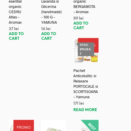
esential
Lavanda si
organic
organic
Glicerina
BERGAMOTA
CEDRU
(handmade)
– Aromax
Atlas –
– 100 G –
59
lei
Aromax
YAMUNA
ADD TO
CART
37
lei
16
lei
ADD TO
ADD TO
CART
CART
PROMO
STOC
EPUIZA
T
Pachet
Anticelulitic si
Relaxare
PORTOCALE si
SCORTISOARA
– Yamuna
171
lei
READ MORE
PROMO