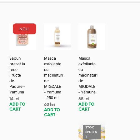
NOU!
Sapun
Masca
Masca
presat la
exfolianta
exfolianta
rece
cu
cu
Fructe
macinaturi
macinaturi
de
de
de
Padure –
MIGDALE
MIGDALE
Yamuna
– Yamuna
– Yamuna
– 250 ml
14
lei
85
lei
ADD TO
ADD TO
60
lei
CART
CART
ADD TO
CART
STOC
EPUIZA
T