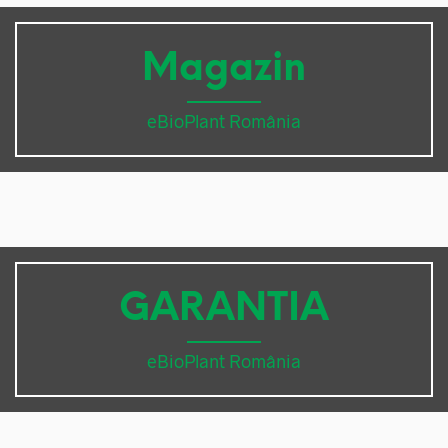
Magazin
eBioPlant România
GARANTIA
eBioPlant România