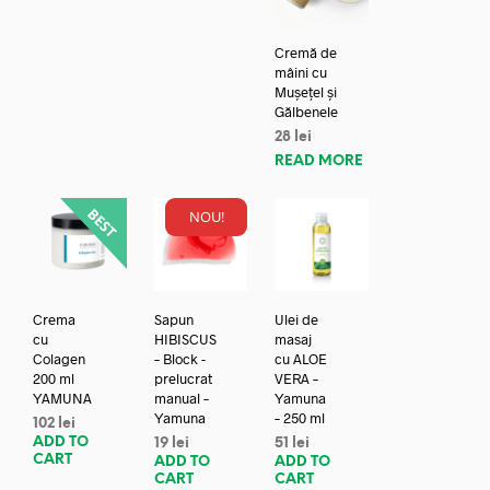
Cremă de
mâini cu
Mușețel și
Gălbenele
28
lei
READ MORE
NOU!
Crema
Sapun
Ulei de
cu
HIBISCUS
masaj
Colagen
– Block -
cu ALOE
200 ml
prelucrat
VERA –
YAMUNA
manual –
Yamuna
Yamuna
– 250 ml
102
lei
ADD TO
19
lei
51
lei
CART
ADD TO
ADD TO
CART
CART