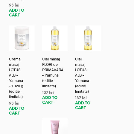
93
lei
ADD TO
CART
Crema
Ulei masaj
Ulei
masaj
FLORI de
masaj
LOTUS
PRIMAVARA
LOTUS
ALB –
– Yamuna
ALB –
Yamuna
(editie
Yamuna
– 1.020 g
limitata)
(editie
(editie
limitata)
137
lei
limitata)
ADD TO
137
lei
CART
ADD TO
93
lei
CART
ADD TO
CART