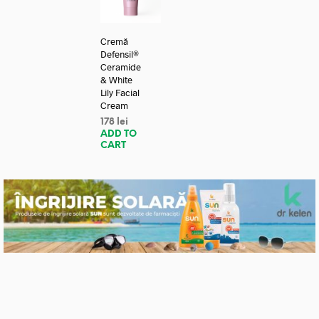
Cremă
Defensil®
Ceramide
& White
Lily Facial
Cream
178
lei
ADD TO
CART