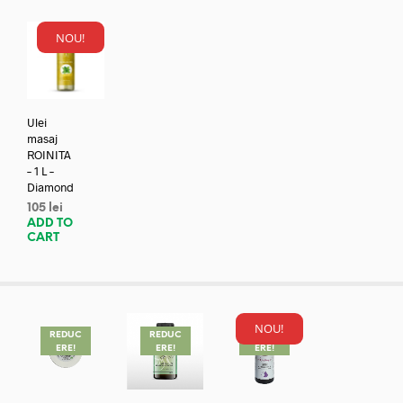
NOU!
Ulei
masaj
ROINITA
– 1 L –
Diamond
105
lei
ADD TO
CART
NOU!
REDUC
REDUC
REDUC
ERE!
ERE!
ERE!