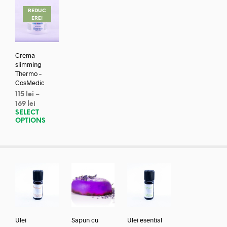
REDUC
ERE!
Crema
slimming
Thermo –
CosMedic
115
lei
–
169
lei
SELECT
OPTIONS
Ulei
Sapun cu
Ulei esential