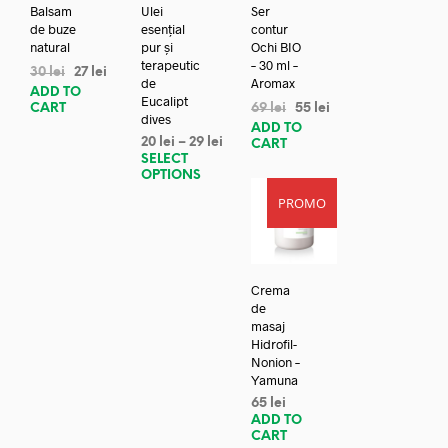
Balsam
Ulei
Ser
de buze
esențial
contur
natural
pur și
Ochi BIO
terapeutic
– 30 ml –
30
lei
27
lei
de
Aromax
ADD TO
Eucalipt
CART
69
lei
55
lei
dives
ADD TO
20
lei
–
29
lei
CART
SELECT
OPTIONS
PROMO
Crema
de
masaj
Hidrofil-
Nonion –
Yamuna
65
lei
ADD TO
CART