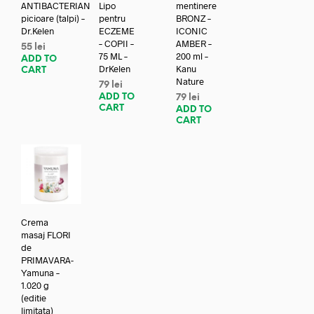
ANTIBACTERIAN
Lipo
mentinere
picioare (talpi) –
pentru
BRONZ –
Dr.Kelen
ECZEME
ICONIC
– COPII –
AMBER –
55
lei
75 ML –
200 ml –
ADD TO
DrKelen
Kanu
CART
Nature
79
lei
ADD TO
79
lei
CART
ADD TO
CART
Crema
masaj FLORI
de
PRIMAVARA-
Yamuna –
1.020 g
(editie
limitata)