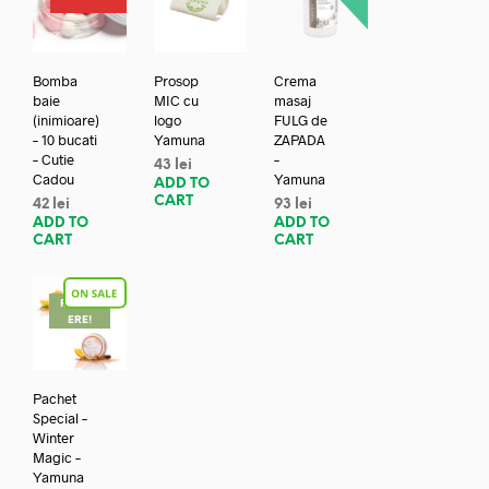
Bomba
Prosop
Crema
baie
MIC cu
masaj
(inimioare)
logo
FULG de
– 10 bucati
Yamuna
ZAPADA
– Cutie
–
43
lei
Cadou
Yamuna
ADD TO
CART
42
lei
93
lei
ADD TO
ADD TO
CART
CART
REDUC
ERE!
Pachet
Special –
Winter
Magic –
Yamuna