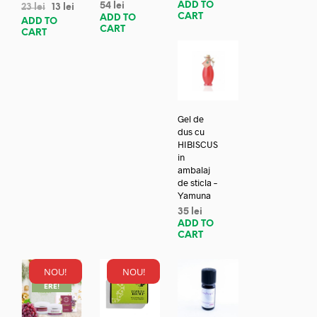
ADD TO
54
lei
23
lei
13
lei
CART
ADD TO
ADD TO
CART
CART
Gel de
dus cu
HIBISCUS
in
ambalaj
de sticla –
Yamuna
35
lei
ADD TO
CART
NOU!
NOU!
REDUC
ERE!