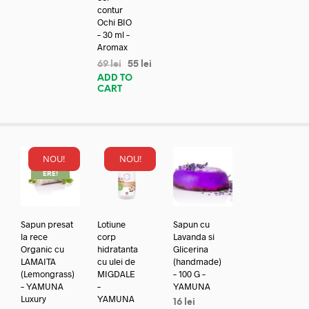
contur
Ochi BIO
– 30 ml –
Aromax
69
lei
55
lei
ADD TO
CART
NOU!
NOU!
REDUC
ERE!
Sapun presat
Lotiune
Sapun cu
la rece
corp
Lavanda si
Organic cu
hidratanta
Glicerina
LAMAITA
cu ulei de
(handmade)
(Lemongrass)
MIGDALE
– 100 G –
– YAMUNA
–
YAMUNA
Luxury
YAMUNA
16
lei