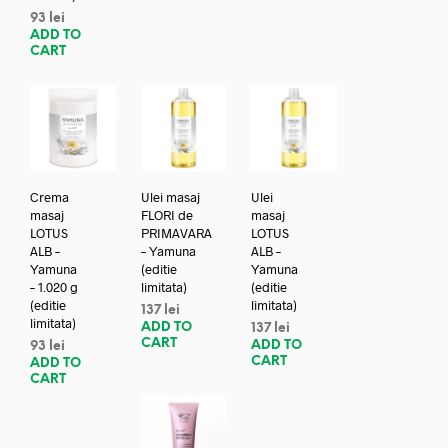
93
lei
ADD TO
CART
Crema
Ulei masaj
Ulei
masaj
FLORI de
masaj
LOTUS
PRIMAVARA
LOTUS
ALB –
– Yamuna
ALB –
Yamuna
(editie
Yamuna
– 1.020 g
limitata)
(editie
(editie
limitata)
137
lei
limitata)
ADD TO
137
lei
CART
ADD TO
93
lei
CART
ADD TO
CART