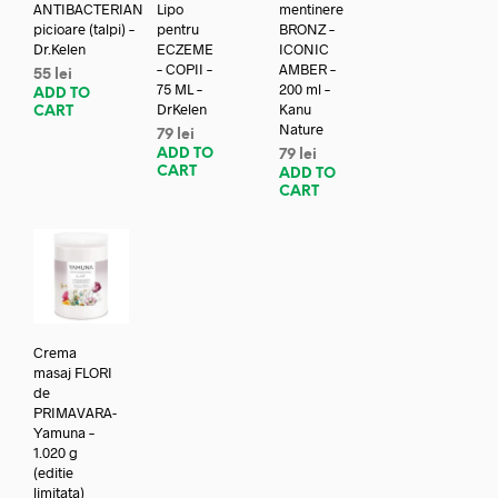
ANTIBACTERIAN
Lipo
mentinere
picioare (talpi) –
pentru
BRONZ –
Dr.Kelen
ECZEME
ICONIC
– COPII –
AMBER –
55
lei
75 ML –
200 ml –
ADD TO
DrKelen
Kanu
CART
Nature
79
lei
ADD TO
79
lei
CART
ADD TO
CART
Crema
masaj FLORI
de
PRIMAVARA-
Yamuna –
1.020 g
(editie
limitata)