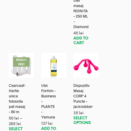
Ulei
masaj
ROINITA
– 250 ML
–
Diamond
45
lei
ADD TO
CART
REDUC
ERE!
Cearceaf-
Ulei
Dispozitiv
Hartie
ForHim –
Masaj
unica
Business
CORP 4
folosinta
–
Puncte –
pat masaj
PLANTE
jacknobber
– 80 m
–
35
lei
Yamuna
SELECT
50
lei
–
OPTIONS
137
lei
285
lei
ADD TO
SELECT