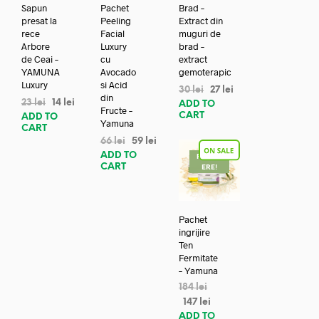
Sapun
Pachet
Brad –
presat la
Peeling
Extract din
rece
Facial
muguri de
Arbore
Luxury
brad –
de Ceai –
cu
extract
YAMUNA
Avocado
gemoterapic
Luxury
si Acid
30
lei
27
lei
din
23
lei
14
lei
ADD TO
Fructe –
CART
ADD TO
Yamuna
CART
66
lei
59
lei
ADD TO
REDUC
CART
ERE!
Pachet
ingrijire
Ten
Fermitate
– Yamuna
184
lei
147
lei
ADD TO