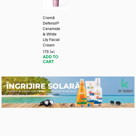
Cremă
Defensil®
Ceramide
& White
Lily Facial
Cream
178
lei
ADD TO
CART