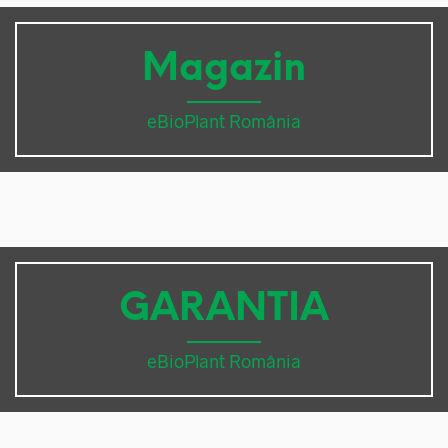
Magazin
eBioPlant România
GARANTIA
eBioPlant România