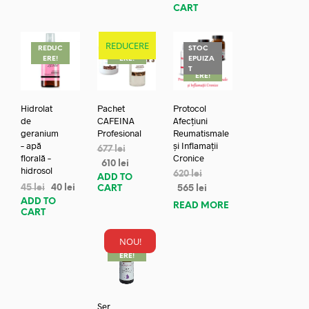
CART
REDUCERE
REDUC
REDUC
STOC
ERE!
ERE!
EPUIZA
REDUC
T
ERE!
Hidrolat
Pachet
Protocol
de
CAFEINA
Afecțiuni
geranium
Profesional
Reumatismale
– apă
și Inflamații
677
lei
florală –
Cronice
610
lei
hidrosol
620
lei
ADD TO
45
lei
40
lei
CART
565
lei
ADD TO
READ MORE
CART
NOU!
REDUC
ERE!
Ser