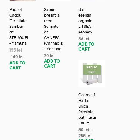
Pachet
Sapun
Ulei
Cadou
presat la
esential
Fermitate
rece
organic
Samburi
Seminte
LITSEA –
de
de
Aromax
STRUGURI
CANEPA
36
lei
– Yamuna
(Cannabis)
ADD TO
– Yamuna
CART
155
lei
20
lei
140
lei
ADD TO
ADD TO
CART
REDUC
CART
ERE!
Cearceaf-
Hartie
unica
folosinta
pat masaj
– 80 m
50
lei
–
285
lei