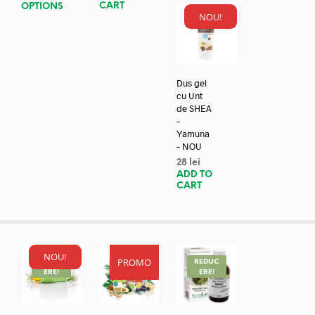
CART
OPTIONS
NOU!
Dus gel
cu Unt
de SHEA
–
Yamuna
– NOU
28
lei
ADD TO
CART
NOU!
PROMO
REDUC
REDUC
REDUC
ERE!
ERE!
ERE!