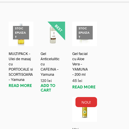
STOC
STOC
EPUIZA
EPUIZA
T
T
MULTIPACK –
Gel
Gel facial
Ulei de masaj
Anticelulitic
cu Aloe
cu
cu
Vera –
PORTOCALE si
CAFEINA –
YAMUNA
SCORTISOARA
Yamuna
– 200 ml
– Yamuna
120
lei
45
lei
READ MORE
ADD TO
READ MORE
CART
NOU!