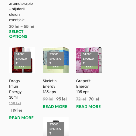
aromoterapie
– bijuterii
uleiuri
esențiale
20
lei
–
55
lei
SELECT
OPTIONS
STOC
STOC
STOC
EPUIZA
EPUIZA
EPUIZA
REDUC
REDUC
REDUC
T
T
T
ERE!
ERE!
ERE!
Drags
Skeletin
Grepofit
Imun
Energy
Energy
Energy
135 cps.
135 cps.
30ml
99
lei
95
lei
72
lei
70
lei
125
lei
READ MORE
READ MORE
119
lei
READ MORE
STOC
EPUIZA
REDUC
T