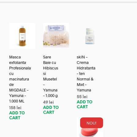
Masca
Sare
skIN –
exfolianta
Baie cu
Crema
Profesionala
Hibiscus
Hidratanta
cu
si
– ten
macinatura
Musetel
Normal &
de
–
Mixt –
MIGDALE –
Yamuna
Yamuna
Yamuna –
– 1.000 g
55
lei
1.000 ML
ADD TO
49
lei
CART
ADD TO
158
lei
CART
ADD TO
CART
NOU!