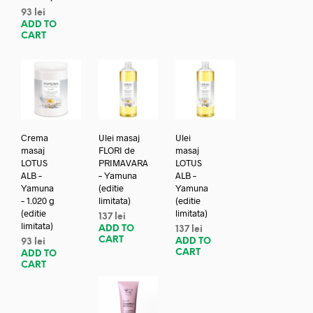
93
lei
ADD TO
CART
Crema
Ulei masaj
Ulei
masaj
FLORI de
masaj
LOTUS
PRIMAVARA
LOTUS
ALB –
– Yamuna
ALB –
Yamuna
(editie
Yamuna
– 1.020 g
limitata)
(editie
(editie
limitata)
137
lei
limitata)
ADD TO
137
lei
CART
ADD TO
93
lei
CART
ADD TO
CART