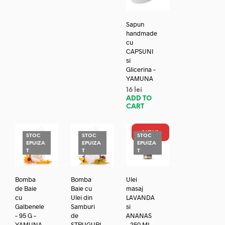
Sapun
handmade
cu
CAPSUNI
si
Glicerina –
YAMUNA
16
lei
ADD TO
CART
NOU!
STOC
STOC
STOC
EPUIZA
EPUIZA
EPUIZA
T
T
T
Bomba
Bomba
Ulei
de Baie
Baie cu
masaj
cu
Ulei din
LAVANDA
Galbenele
Samburi
si
– 95 G –
de
ANANAS
YAMUNA
STRUGURI
– 250 ML –