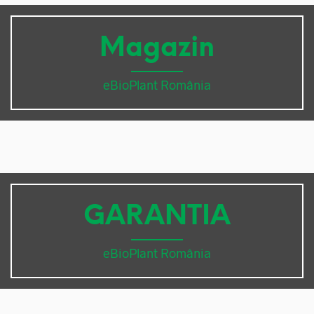
Magazin
eBioPlant România
GARANTIA
eBioPlant România