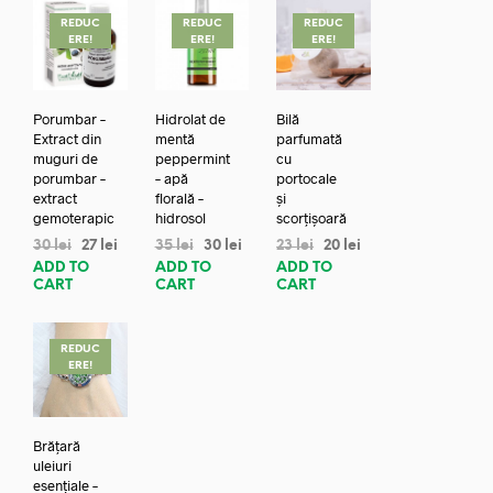
REDUC
REDUC
REDUC
ERE!
ERE!
ERE!
Porumbar –
Hidrolat de
Bilă
Extract din
mentă
parfumată
muguri de
peppermint
cu
porumbar –
– apă
portocale
extract
florală –
și
gemoterapic
hidrosol
scorțișoară
30
lei
27
lei
35
lei
30
lei
23
lei
20
lei
ADD TO
ADD TO
ADD TO
CART
CART
CART
REDUC
ERE!
Brățară
uleiuri
esențiale –