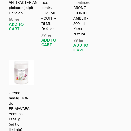
ANTIBACTERIAN
Lipo
mentinere
picioare (talpi) –
pentru
BRONZ –
Dr.Kelen
ECZEME
ICONIC
– COPII –
AMBER –
55
lei
75 ML –
200 ml –
ADD TO
DrKelen
Kanu
CART
Nature
79
lei
ADD TO
79
lei
CART
ADD TO
CART
Crema
masaj FLORI
de
PRIMAVARA-
Yamuna –
1.020 g
(editie
limitata)