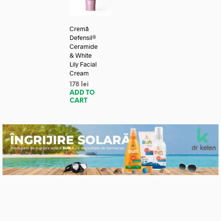
Cremă
Defensil®
Ceramide
& White
Lily Facial
Cream
178
lei
ADD TO
CART