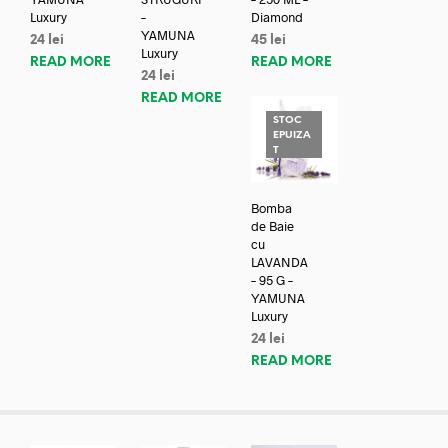
Luxury
–
Diamond
YAMUNA
24
lei
45
lei
Luxury
READ MORE
READ MORE
24
lei
READ MORE
STOC
EPUIZA
T
Bomba
de Baie
cu
LAVANDA
– 95 G –
YAMUNA
Luxury
24
lei
READ MORE