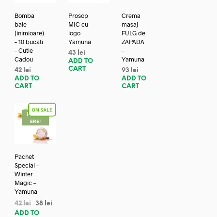
Bomba
Prosop
Crema
baie
MIC cu
masaj
(inimioare)
logo
FULG de
– 10 bucati
Yamuna
ZAPADA
– Cutie
–
43
lei
Cadou
Yamuna
ADD TO
CART
42
lei
93
lei
ADD TO
ADD TO
CART
CART
REDUC
ERE!
Pachet
Special –
Winter
Magic –
Yamuna
42
lei
38
lei
ADD TO