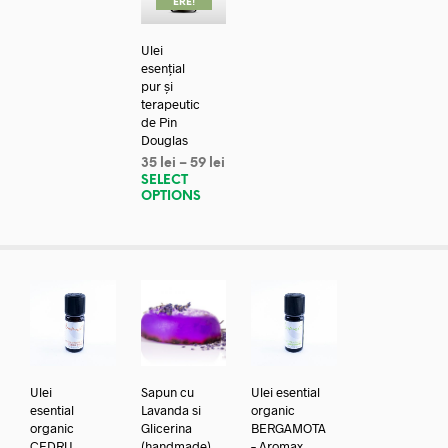
ERE!
Ulei
esențial
pur și
terapeutic
de Pin
Douglas
35
lei
–
59
lei
SELECT
OPTIONS
Ulei
Sapun cu
Ulei esential
esential
Lavanda si
organic
organic
Glicerina
BERGAMOTA
CEDRU
(handmade)
– Aromax