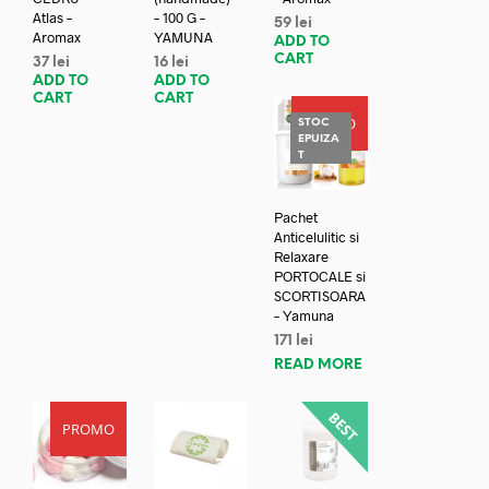
Atlas –
– 100 G –
59
lei
Aromax
YAMUNA
ADD TO
CART
37
lei
16
lei
ADD TO
ADD TO
CART
CART
PROMO
STOC
EPUIZA
T
Pachet
Anticelulitic si
Relaxare
PORTOCALE si
SCORTISOARA
– Yamuna
171
lei
READ MORE
PROMO