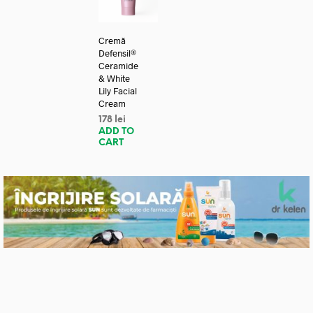
Cremă
Defensil®
Ceramide
& White
Lily Facial
Cream
178
lei
ADD TO
CART