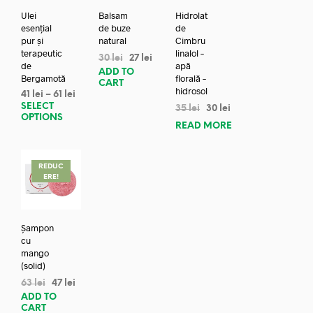
Ulei
Balsam
Hidrolat
esențial
de buze
de
pur și
natural
Cimbru
terapeutic
linalol –
30
lei
27
lei
de
apă
ADD TO
Bergamotă
florală –
CART
hidrosol
41
lei
–
61
lei
SELECT
35
lei
30
lei
OPTIONS
READ MORE
REDUC
ERE!
Șampon
cu
mango
(solid)
63
lei
47
lei
ADD TO
CART