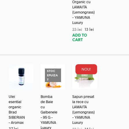
Organic cu
LAMAITA
(Lemongrass)
– YAMUNA
Luxury
23
lei
13
lei
ADD TO
CART
NOU!
STOC
REDUC
EPUIZA
ERE!
T
Ulei
Bomba
Sapun presat
esential
de Baie
la rece cu
organic
cu
LAMAITA
Brad
Galbenele
(Lemongrass)
SIBERIAN
– 95 G –
– YAMUNA
– Aromax
YAMUNA
Luxury
Luxury