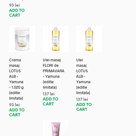
93
lei
ADD TO
CART
Crema
Ulei masaj
Ulei
masaj
FLORI de
masaj
LOTUS
PRIMAVARA
LOTUS
ALB –
– Yamuna
ALB –
Yamuna
(editie
Yamuna
– 1.020 g
limitata)
(editie
(editie
limitata)
137
lei
limitata)
ADD TO
137
lei
CART
ADD TO
93
lei
CART
ADD TO
CART