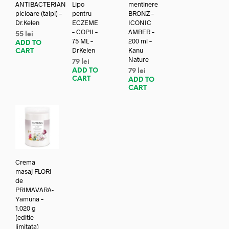
ANTIBACTERIAN
Lipo
mentinere
picioare (talpi) –
pentru
BRONZ –
Dr.Kelen
ECZEME
ICONIC
– COPII –
AMBER –
55
lei
75 ML –
200 ml –
ADD TO
DrKelen
Kanu
CART
Nature
79
lei
ADD TO
79
lei
CART
ADD TO
CART
Crema
masaj FLORI
de
PRIMAVARA-
Yamuna –
1.020 g
(editie
limitata)