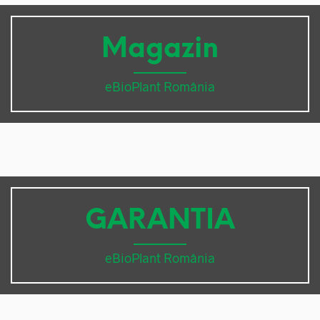
Magazin
eBioPlant România
GARANTIA
eBioPlant România