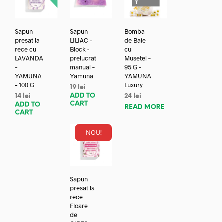
T
Sapun
Sapun
Bomba
presat la
LILIAC –
de Baie
rece cu
Block -
cu
LAVANDA
prelucrat
Musetel –
–
manual –
95 G –
YAMUNA
Yamuna
YAMUNA
– 100 G
Luxury
19
lei
ADD TO
14
lei
24
lei
CART
ADD TO
READ MORE
CART
NOU!
Sapun
presat la
rece
Floare
de