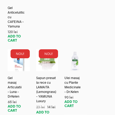
Gel
Anticelulitic
cu
CAFEINA –
Yamuna
120
lei
ADD TO
CART
NOU!
NOU!
REDUC
ERE!
Gel
Sapun presat
Ulei masaj
masaj
la rece cu
cu Plante
Articulatii
LAMAITA
Medicinale
– Luna –
(Lemongrass)
– Dr.Kelen
DrKelen
– YAMUNA
90
lei
Luxury
ADD TO
65
lei
CART
ADD TO
23
lei
14
lei
CART
ADD TO