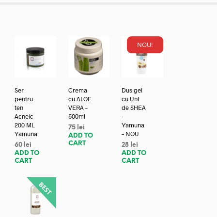
NOU!
Ser
Crema
Dus gel
pentru
cu ALOE
cu Unt
ten
VERA –
de SHEA
Acneic
500ml
–
200 ML
Yamuna
75
lei
Yamuna
– NOU
ADD TO
CART
60
lei
28
lei
ADD TO
ADD TO
CART
CART