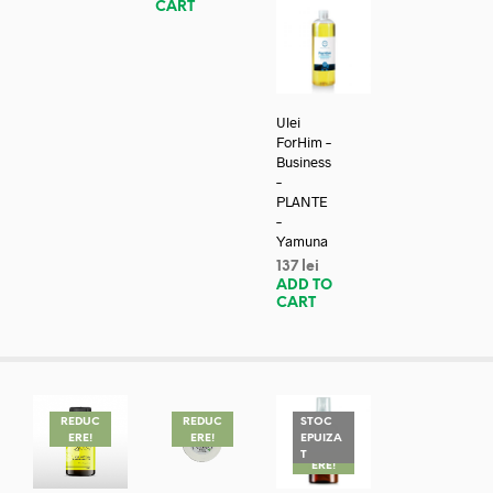
CART
Ulei
ForHim –
Business
–
PLANTE
–
Yamuna
137
lei
ADD TO
CART
REDUC
REDUC
STOC
ERE!
ERE!
EPUIZA
REDUC
T
ERE!