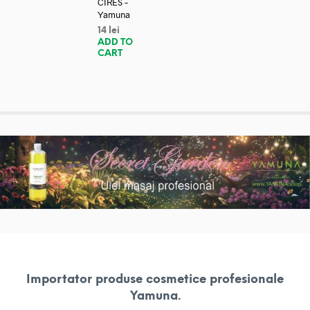
CIRES –
Yamuna
14
lei
ADD TO
CART
Importator produse cosmetice profesionale
Yamuna.