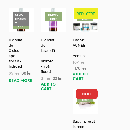
REDUCERE
STOC
REDUC
REDUC
EPUIZA
ERE!
ERE!
REDUC
T
ERE!
Hidrolat
Hidrolat
Pachet
de
de
ACNEE
Cistus –
Lavandă
–
apă
–
Yamuna
florală –
hidrosol
187
lei
hidrosol
– apă
178
lei
florală
35
lei
30
lei
ADD TO
31
lei
22
lei
CART
READ MORE
ADD TO
CART
NOU!
REDUC
ERE!
Sapun presat
la rece