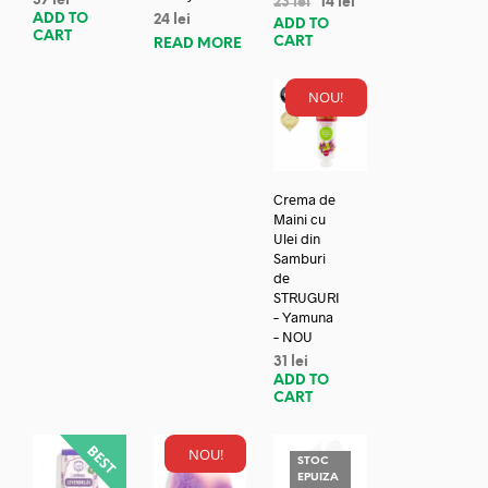
37
lei
23
lei
14
lei
ADD TO
24
lei
ADD TO
CART
CART
READ MORE
NOU!
Crema de
Maini cu
Ulei din
Samburi
de
STRUGURI
– Yamuna
– NOU
31
lei
ADD TO
CART
NOU!
STOC
EPUIZA