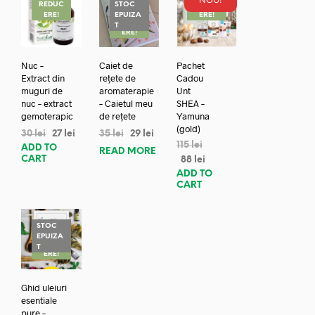
REDUC
STOC
REDUC
ERE!
EPUIZA
ERE!
REDUC
T
ERE!
Nuc –
Caiet de
Pachet
Extract din
rețete de
Cadou
muguri de
aromaterapie
Unt
nuc – extract
– Caietul meu
SHEA –
gemoterapic
de rețete
Yamuna
(gold)
30
lei
27
lei
35
lei
29
lei
115
lei
ADD TO
READ MORE
CART
88
lei
ADD TO
CART
STOC
EPUIZA
REDUC
T
ERE!
Ghid uleiuri
esentiale
pure –