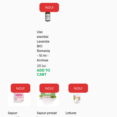
NOU!
Ulei
esential
Lavanda
BIO
Romania
– 10 ml –
Aromax
35
lei
ADD TO
CART
NOU!
NOU!
NOU!
REDUC
ERE!
Sapun
Sapun presat
Lotiune