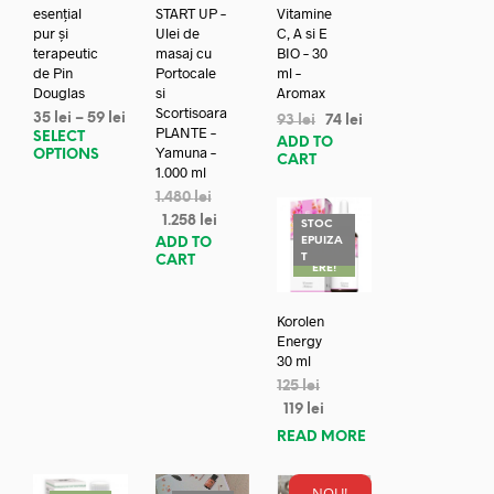
esențial
START UP –
Vitamine
pur și
Ulei de
C, A si E
terapeutic
masaj cu
BIO – 30
de Pin
Portocale
ml –
Douglas
si
Aromax
Scortisoara
35
lei
–
59
lei
93
lei
74
lei
PLANTE –
SELECT
ADD TO
Yamuna –
OPTIONS
CART
1.000 ml
1.480
lei
1.258
lei
STOC
EPUIZA
ADD TO
REDUC
T
CART
ERE!
Korolen
Energy
30 ml
125
lei
119
lei
READ MORE
NOU!