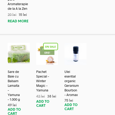
Aromaterapie
de la A la Zen
20
lei
15
lei
READ MORE
REDUC
ERE!
Sare de
Pachet
Ulei
Baie cu
Special –
esential
Balsam
Winter
organic
Lamaita
Magic –
Geranium
–
Yamuna
Bourbon
Yamuna
– Aromax
42
lei
38
lei
– 1.000 g
75
lei
ADD TO
ADD TO
49
lei
CART
CART
ADD TO
CART