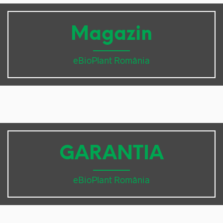
Magazin
eBioPlant România
GARANTIA
eBioPlant România