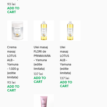
93
lei
ADD TO
CART
Crema
Ulei masaj
Ulei
masaj
FLORI de
masaj
LOTUS
PRIMAVARA
LOTUS
ALB –
– Yamuna
ALB –
Yamuna
(editie
Yamuna
– 1.020 g
limitata)
(editie
(editie
limitata)
137
lei
limitata)
ADD TO
137
lei
CART
ADD TO
93
lei
CART
ADD TO
CART