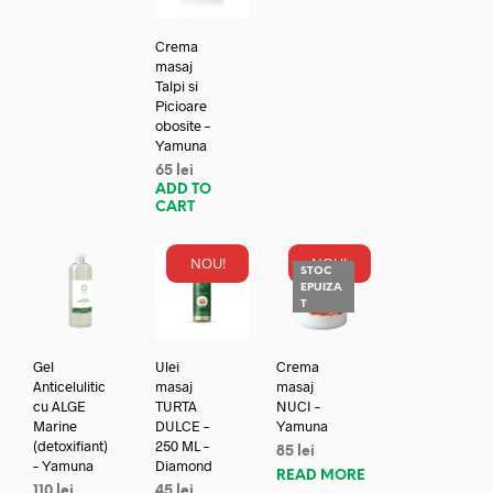
Crema
masaj
Talpi si
Picioare
obosite –
Yamuna
65
lei
ADD TO
CART
NOU!
NOU!
STOC
EPUIZA
T
Gel
Ulei
Crema
Anticelulitic
masaj
masaj
cu ALGE
TURTA
NUCI –
Marine
DULCE –
Yamuna
(detoxifiant)
250 ML –
85
lei
– Yamuna
Diamond
READ MORE
110
lei
45
lei