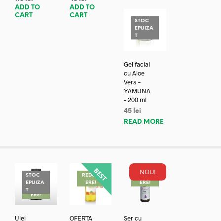
ADD TO
ADD TO
CART
CART
STOC
EPUIZA
T
Gel facial
cu Aloe
Vera –
YAMUNA
– 200 ml
45
lei
READ MORE
NOU!
STOC
REDUC
REDUC
EPUIZA
ERE!
ERE!
REDUC
T
ERE!
Ulei
OFERTA
Ser cu