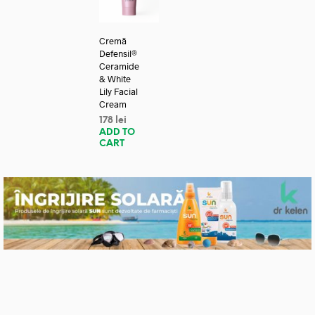
Cremă
Defensil®
Ceramide
& White
Lily Facial
Cream
178
lei
ADD TO
CART