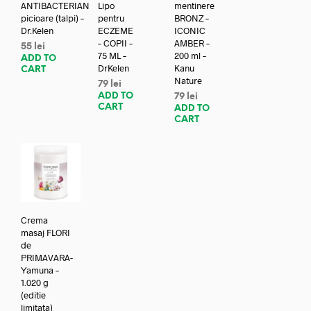
ANTIBACTERIAN
Lipo
mentinere
picioare (talpi) –
pentru
BRONZ –
Dr.Kelen
ECZEME
ICONIC
– COPII –
AMBER –
55
lei
75 ML –
200 ml –
ADD TO
DrKelen
Kanu
CART
Nature
79
lei
ADD TO
79
lei
CART
ADD TO
CART
Crema
masaj FLORI
de
PRIMAVARA-
Yamuna –
1.020 g
(editie
limitata)