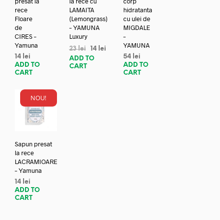
presat la
la rece cu
corp
rece
LAMAITA
hidratanta
Floare
(Lemongrass)
cu ulei de
de
– YAMUNA
MIGDALE
CIRES –
Luxury
–
Yamuna
YAMUNA
23
lei
14
lei
14
lei
54
lei
ADD TO
ADD TO
ADD TO
CART
CART
CART
NOU!
Sapun presat
la rece
LACRAMIOARE
– Yamuna
14
lei
ADD TO
CART