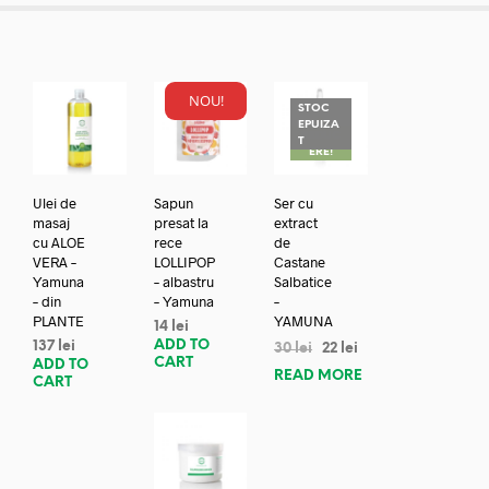
NOU!
STOC
EPUIZA
REDUC
T
ERE!
Ulei de
Sapun
Ser cu
masaj
presat la
extract
cu ALOE
rece
de
VERA –
LOLLIPOP
Castane
Yamuna
– albastru
Salbatice
– din
– Yamuna
–
PLANTE
YAMUNA
14
lei
ADD TO
137
lei
30
lei
22
lei
CART
ADD TO
READ MORE
CART