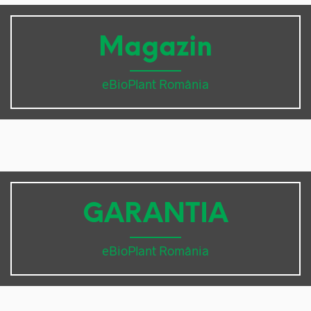
Magazin
eBioPlant România
GARANTIA
eBioPlant România