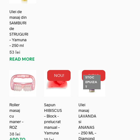
Ulei de
masaj din
SAMBURI
de
STRUGURI
– Yamuna
– 250 ml
53
lei
READ MORE
NOU!
NOU!
STOC
EPUIZA
T
Roller
Sapun
Ulei
masaj
HIBISCUS
masaj
cu
– Block -
LAVANDA
maner –
prelucrat
si
ROZ
manual –
ANANAS
Yamuna
– 250 ML –
38
lei
Diamond
ADD TO