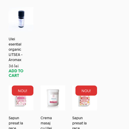
Ulei
esential
organic
LITSEA –
Aromax
36
lei
ADD TO
CART
NOU!
NOU!
Sapun
Crema
Sapun
presat la
masaj
presat la
rece
cu Ulei
rece