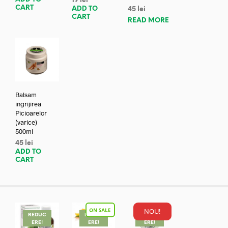
19
lei
CART
ADD TO
45
lei
CART
READ MORE
Balsam
ingrijirea
Picioarelor
(varice)
500ml
45
lei
ADD TO
CART
NOU!
REDUC
REDUC
REDUC
ERE!
ERE!
ERE!