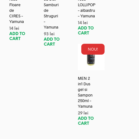
Floare
Samburi
LOLLIPOP
de
de
– albastru
CIRES –
Struguri
– Yamuna
Yamuna
–
14
lei
Yamuna
ADD TO
14
lei
CART
ADD TO
93
lei
CART
ADD TO
CART
NOU!
MEN 2
in1 Dus
gel si
Sampon
250ml –
Yamuna
29
lei
ADD TO
CART