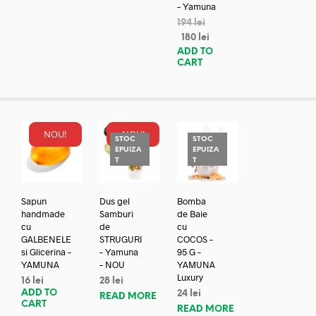
– Yamuna
194
lei
180
lei
ADD TO
CART
NOU!
NOU!
STOC
STOC
EPUIZA
EPUIZA
T
T
Sapun
Dus gel
Bomba
handmade
Samburi
de Baie
cu
de
cu
GALBENELE
STRUGURI
COCOS –
si Glicerina –
– Yamuna
95 G –
YAMUNA
– NOU
YAMUNA
Luxury
16
lei
28
lei
ADD TO
24
lei
READ MORE
CART
READ MORE