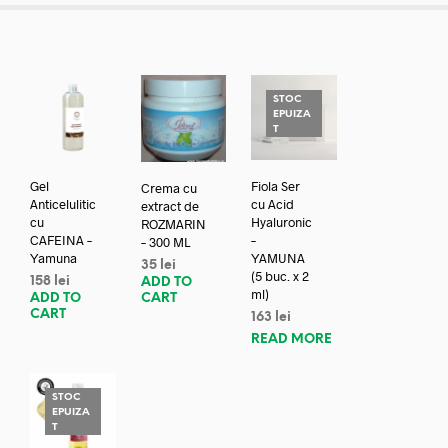
STOC
EPUIZA
T
Gel
Fiola Ser
Crema cu
Anticelulitic
cu Acid
extract de
cu
Hyaluronic
ROZMARIN
CAFEINA –
–
– 300 ML
Yamuna
YAMUNA
35
lei
(5 buc. x 2
158
lei
ADD TO
ml)
ADD TO
CART
CART
163
lei
READ MORE
STOC
EPUIZA
T