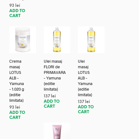
93
lei
ADD TO
CART
Crema
Ulei masaj
Ulei
masaj
FLORI de
masaj
LOTUS
PRIMAVARA
LOTUS
ALB –
– Yamuna
ALB –
Yamuna
(editie
Yamuna
– 1.020 g
limitata)
(editie
(editie
limitata)
137
lei
limitata)
ADD TO
137
lei
CART
ADD TO
93
lei
CART
ADD TO
CART