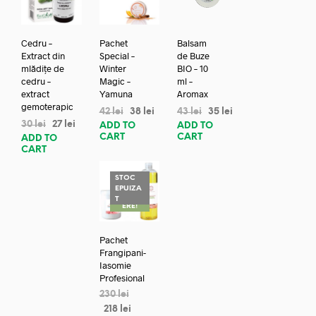
Cedru –
Pachet
Balsam
Extract din
Special –
de Buze
mlădițe de
Winter
BIO – 10
cedru –
Magic –
ml –
extract
Yamuna
Aromax
gemoterapic
42
lei
38
lei
43
lei
35
lei
30
lei
27
lei
ADD TO
ADD TO
CART
CART
ADD TO
CART
STOC
EPUIZA
REDUC
T
ERE!
Pachet
Frangipani-
Iasomie
Profesional
230
lei
218
lei