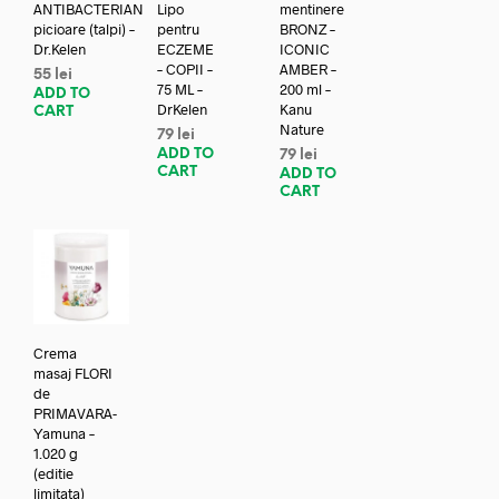
ANTIBACTERIAN
Lipo
mentinere
picioare (talpi) –
pentru
BRONZ –
Dr.Kelen
ECZEME
ICONIC
– COPII –
AMBER –
55
lei
75 ML –
200 ml –
ADD TO
DrKelen
Kanu
CART
Nature
79
lei
ADD TO
79
lei
CART
ADD TO
CART
Crema
masaj FLORI
de
PRIMAVARA-
Yamuna –
1.020 g
(editie
limitata)