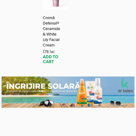
Cremă
Defensil®
Ceramide
& White
Lily Facial
Cream
178
lei
ADD TO
CART