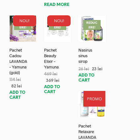
READ MORE
NOU!
NOU!
REDUC
REDUC
REDUC
ERE!
ERE!
ERE!
Pachet
Pachet
Nasirus
Cadou
Beauty
sinus
LAVANDA
Elixir –
sirop
– Yamuna
Yamuna
26
lei
23
lei
(gold)
469
lei
ADD TO
114
lei
CART
369
lei
82
lei
ADD TO
CART
ADD TO
CART
PROMO
REDUC
ERE!
Pachet
Relaxare
LAVANDA