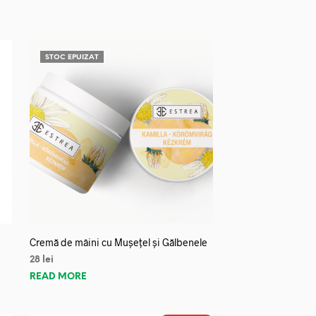
STOC EPUIZAT
Cremă de mâini cu Mușețel și Gălbenele
28
lei
READ MORE