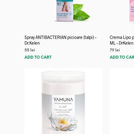
Spray ANTIBACTERIAN picioare (talpi) –
Crema Lipo p
Dr.Kelen
ML – DrKelen
55
lei
79
lei
ADD TO CART
ADD TO CA