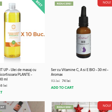
NOU!
!
REDUCERE!
 UP – Ulei de masaj cu
Ser cu Vitamine C, A si E BIO – 30 ml –
 Scortisoara PLANTE –
Aromax
00 ml
93
lei
74
lei
58
lei
ADD TO CART
RT
NOU!
ZAT
REDUCERE!