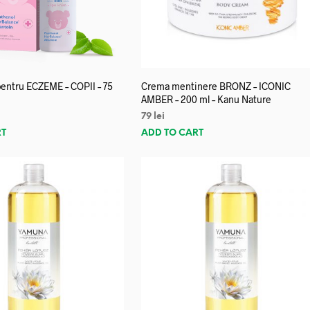
entru ECZEME – COPII – 75
Crema mentinere BRONZ – ICONIC
AMBER – 200 ml – Kanu Nature
79
lei
RT
ADD TO CART