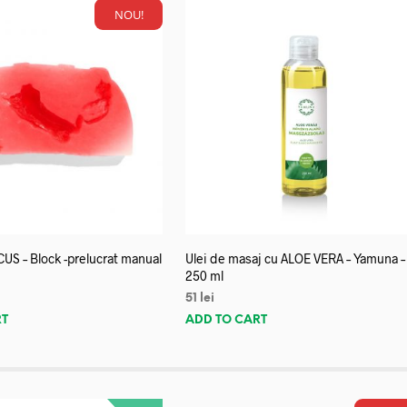
NOU!
US – Block -prelucrat manual
Ulei de masaj cu ALOE VERA – Yamuna –
250 ml
51
lei
RT
ADD TO CART