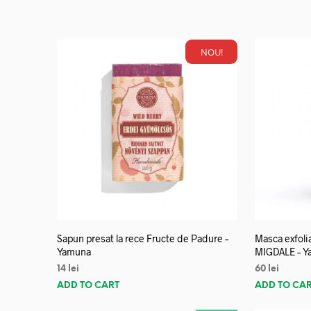
NOU!
Sapun presat la rece Fructe de Padure –
Masca exfoli
Yamuna
MIGDALE – Y
14
lei
60
lei
ADD TO CART
ADD TO CA