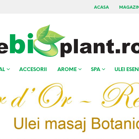
ACASA
MAGAZI
AL
ACCESORII
AROME
SPA
ULEI ESEN