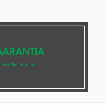
GARANTIA
eBioPlant România