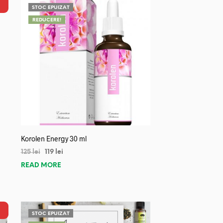
STOC EPUIZAT
REDUCERE!
Korolen Energy 30 ml
125
lei
119
lei
READ MORE
STOC EPUIZAT