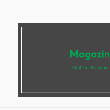
Magazin
eBioPlant România