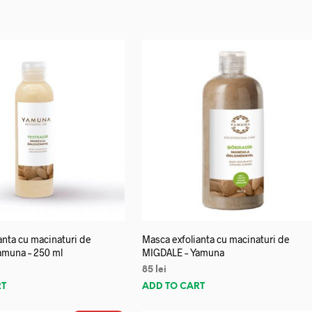
anta cu macinaturi de
Masca exfolianta cu macinaturi de
amuna – 250 ml
MIGDALE – Yamuna
85
lei
RT
ADD TO CART