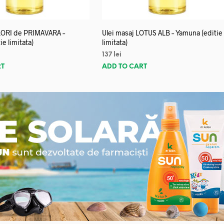
FLORI de PRIMAVARA –
Ulei masaj LOTUS ALB – Yamuna (editie
e limitata)
limitata)
137
lei
RT
ADD TO CART