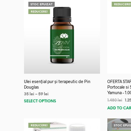
STOC EPUIZAT
REDUCERE
REDUCERE!
Ulei esențial pur și terapeutic de Pin
OFERTA START
Douglas
Portocale si
Yamuna – 1.0
35
lei
–
59
lei
1.480
lei
1.2
SELECT OPTIONS
ADD TO CA
REDUCERE!
STOC EPUI