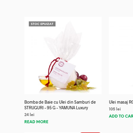
STOC EPUIZAT
Bomba de Baie cu Ulei din Samburi de
Ulei masaj R
STRUGURI – 95 G – YAMUNA Luxury
105
lei
24
lei
ADD TO CA
READ MORE