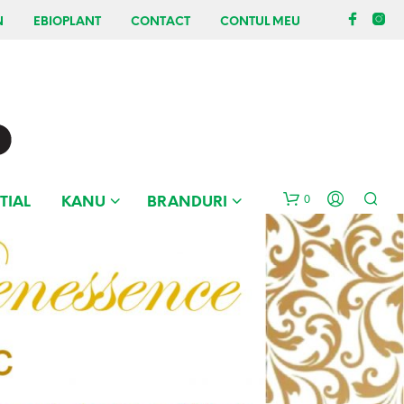
N
EBIOPLANT
CONTACT
CONTUL MEU
0
TIAL
KANU
BRANDURI