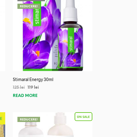
REDUCERE!
Stimaral Energy 30ml
125
lei
119
lei
READ MORE
E
REDUCERE!