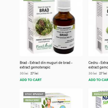
Brad – Extract din muguri de brad –
Cedru – Extra
extract gemoterapic
extract gemo
30
lei
27
lei
30
lei
27
lei
ADD TO CART
ADD TO CA
STOC EPUIZAT
REDUCERE
REDUCERE!