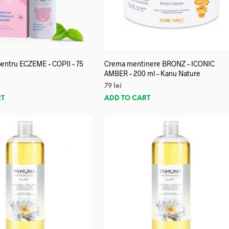
entru ECZEME – COPII – 75
Crema mentinere BRONZ – ICONIC
AMBER – 200 ml – Kanu Nature
79
lei
RT
ADD TO CART