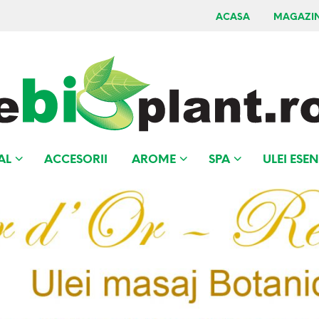
ACASA
MAGAZI
AL
ACCESORII
AROME
SPA
ULEI ESEN