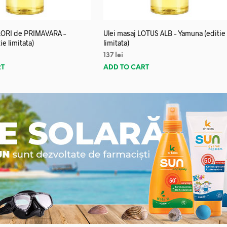
FLORI de PRIMAVARA –
Ulei masaj LOTUS ALB – Yamuna (editie
e limitata)
limitata)
137
lei
RT
ADD TO CART