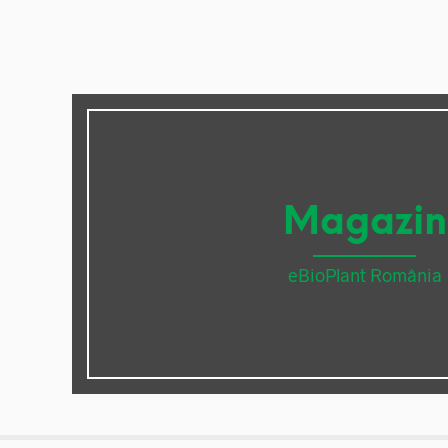
Magazin
eBioPlant România