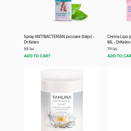
Spray ANTIBACTERIAN picioare (talpi) –
Crema Lipo p
Dr.Kelen
ML – DrKelen
55
lei
79
lei
ADD TO CART
ADD TO CA