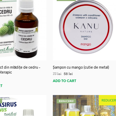
ct din mlădițe de cedru –
Șampon cu mango (cutie de metal)
terapic
77
lei
58
lei
ADD TO CART
RT
REDUCER
!
REDUCERE!