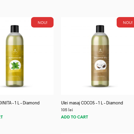
NOU!
NOU!
OINITA – 1 L – Diamond
Ulei masaj COCOS – 1 L – Diamond
105
lei
RT
ADD TO CART