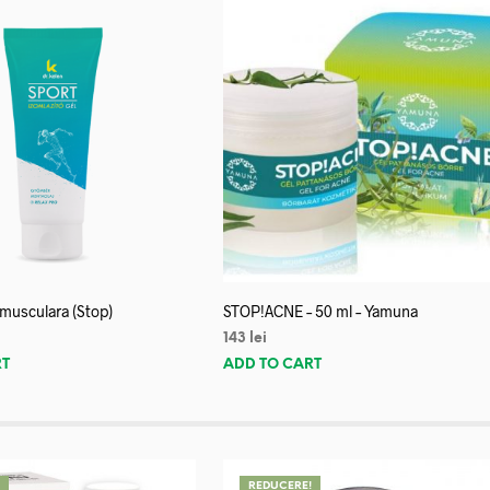
 musculara (Stop)
STOP!ACNE – 50 ml – Yamuna
143
lei
RT
ADD TO CART
!
REDUCERE!