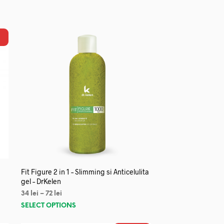
Fit Figure 2 in 1 – Slimming si Anticelulita
gel – DrKelen
34
lei
–
72
lei
SELECT OPTIONS