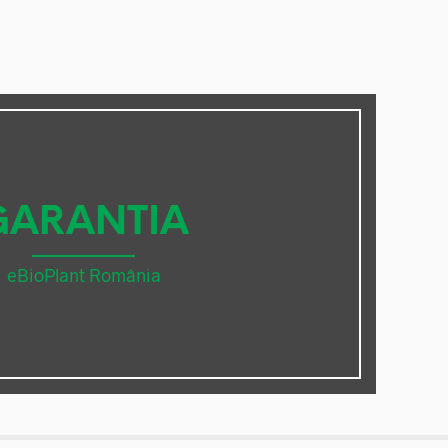
GARANTIA
eBioPlant România