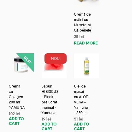
Cremă de
mâini cu
Mușețel și
Gălbenele
28
lei
READ MORE
NOU!
Crema
Sapun
Ulei de
cu
HIBISCUS
masaj
Colagen
– Block -
cu ALOE
200 ml
prelucrat
VERA –
YAMUNA
manual –
Yamuna
Yamuna
– 250 ml
102
lei
ADD TO
19
lei
51
lei
CART
ADD TO
ADD TO
CART
CART