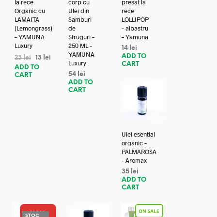
la rece
corp cu
presat la
Organic cu
Ulei din
rece
LAMAITA
Samburi
LOLLIPOP
(Lemongrass)
de
– albastru
– YAMUNA
Struguri –
– Yamuna
Luxury
250 ML –
14
lei
YAMUNA
ADD TO
23
lei
13
lei
Luxury
CART
ADD TO
54
lei
CART
ADD TO
CART
Ulei esential
organic –
PALMAROSA
– Aromax
35
lei
ADD TO
CART
NOU!
STOC
REDUC