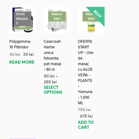
STOC
REDUC
REDUC
EPUIZA
ERE!
ERE!
REDUC
T
ERE!
Polygemma
Cearceaf-
OFERTA
16 Plămâni
Hartie
START
unica
UP – Ulei
40
lei
30
lei
folosinta
de
READ MORE
pat masaj
masaj
– 80 m
cu ALOE
VERA –
50
lei
–
PLANTE
285
lei
–
SELECT
Yamuna
OPTIONS
– 1.000
ML
755
lei
675
lei
ADD TO
CART