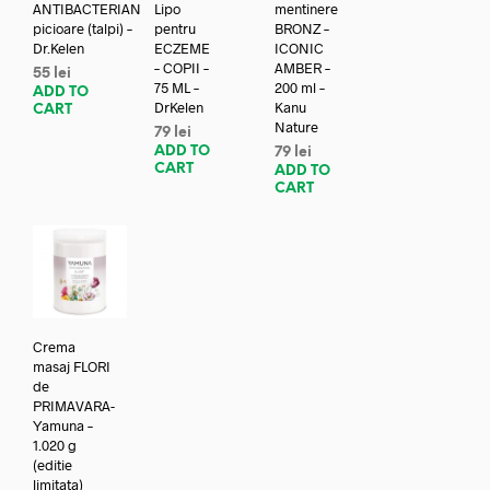
ANTIBACTERIAN
Lipo
mentinere
picioare (talpi) –
pentru
BRONZ –
Dr.Kelen
ECZEME
ICONIC
– COPII –
AMBER –
55
lei
75 ML –
200 ml –
ADD TO
DrKelen
Kanu
CART
Nature
79
lei
ADD TO
79
lei
CART
ADD TO
CART
Crema
masaj FLORI
de
PRIMAVARA-
Yamuna –
1.020 g
(editie
limitata)