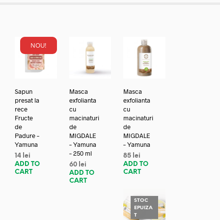
NOU!
Sapun
Masca
Masca
presat la
exfolianta
exfolianta
rece
cu
cu
Fructe
macinaturi
macinaturi
de
de
de
Padure –
MIGDALE
MIGDALE
Yamuna
– Yamuna
– Yamuna
– 250 ml
14
lei
85
lei
ADD TO
ADD TO
60
lei
CART
CART
ADD TO
CART
STOC
EPUIZA
T