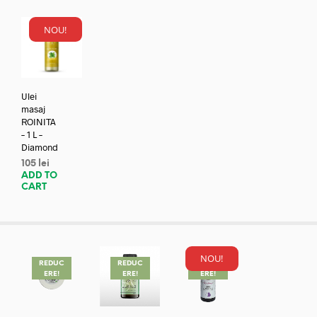
NOU!
Ulei
masaj
ROINITA
– 1 L –
Diamond
105
lei
ADD TO
CART
NOU!
REDUC
REDUC
REDUC
ERE!
ERE!
ERE!