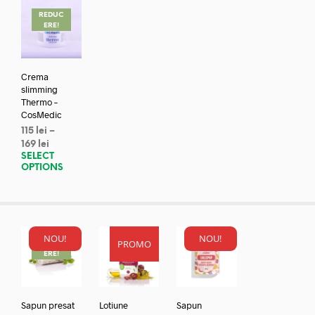
REDUC
ERE!
Crema
slimming
Thermo –
CosMedic
115
lei
–
169
lei
SELECT
OPTIONS
NOU!
NOU!
PROMO
REDUC
ERE!
Sapun presat
Lotiune
Sapun