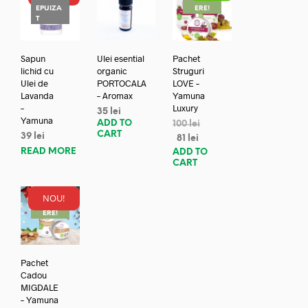
EPUIZA
ERE!
T
Sapun
Ulei esential
Pachet
lichid cu
organic
Struguri
Ulei de
PORTOCALA
LOVE –
Lavanda
– Aromax
Yamuna
–
Luxury
35
lei
Yamuna
ADD TO
100
lei
CART
39
lei
81
lei
READ MORE
ADD TO
CART
NOU!
REDUC
ERE!
Pachet
Cadou
MIGDALE
– Yamuna