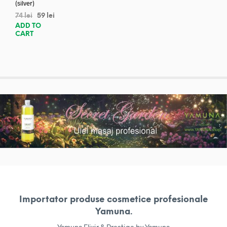
(silver)
74
lei
59
lei
ADD TO
CART
Importator produse cosmetice profesionale
Yamuna.