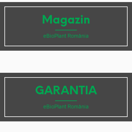
Magazin
eBioPlant România
GARANTIA
eBioPlant România