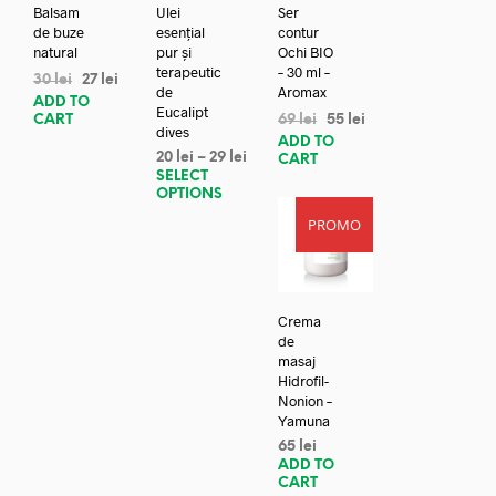
Balsam
Ulei
Ser
de buze
esențial
contur
natural
pur și
Ochi BIO
terapeutic
– 30 ml –
30
lei
27
lei
de
Aromax
ADD TO
Eucalipt
CART
69
lei
55
lei
dives
ADD TO
20
lei
–
29
lei
CART
SELECT
OPTIONS
PROMO
Crema
de
masaj
Hidrofil-
Nonion –
Yamuna
65
lei
ADD TO
CART