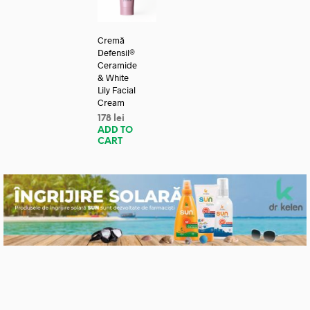
Cremă
Defensil®
Ceramide
& White
Lily Facial
Cream
178
lei
ADD TO
CART