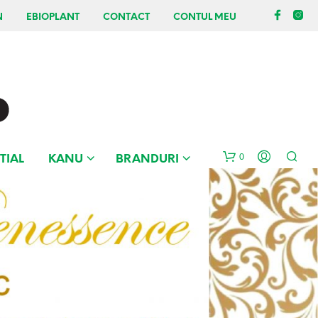
N
EBIOPLANT
CONTACT
CONTUL MEU
0
TIAL
KANU
BRANDURI