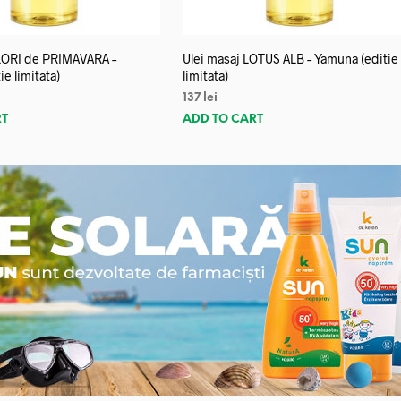
FLORI de PRIMAVARA –
Ulei masaj LOTUS ALB – Yamuna (editie
e limitata)
limitata)
137
lei
RT
ADD TO CART