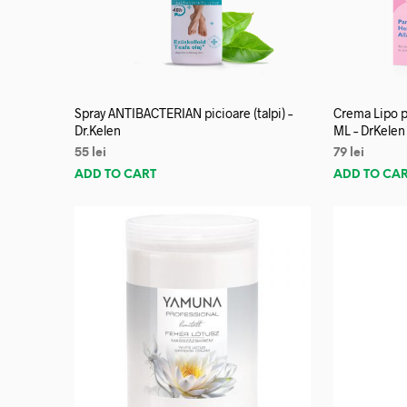
Spray ANTIBACTERIAN picioare (talpi) –
Crema Lipo p
Dr.Kelen
ML – DrKelen
55
lei
79
lei
ADD TO CART
ADD TO CA