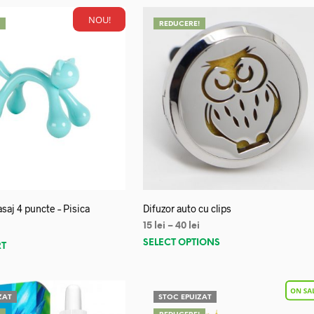
NOU!
!
REDUCERE!
saj 4 puncte – Pisica
Difuzor auto cu clips
15
lei
–
40
lei
SELECT OPTIONS
RT
ZAT
STOC EPUIZAT