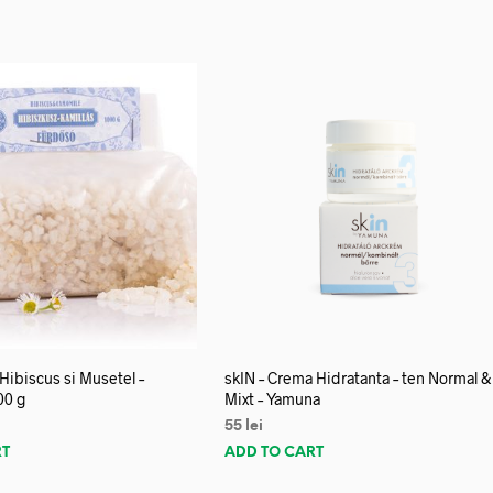
 Hibiscus si Musetel –
skIN – Crema Hidratanta – ten Normal &
00 g
Mixt – Yamuna
55
lei
RT
ADD TO CART