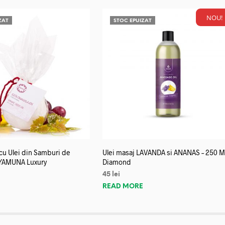
NOU!
ZAT
STOC EPUIZAT
u Ulei din Samburi de
Ulei masaj LAVANDA si ANANAS – 250 M
YAMUNA Luxury
Diamond
45
lei
E
READ MORE