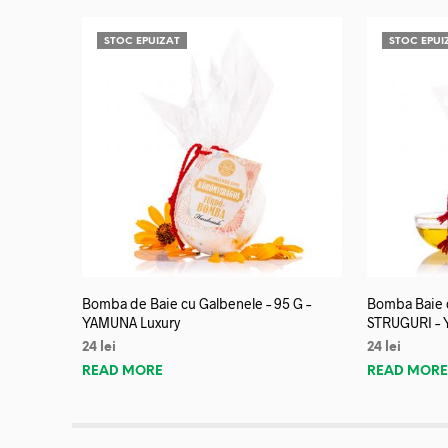
STOC EPUIZAT
STOC EPUI
Bomba de Baie cu Galbenele – 95 G –
Bomba Baie c
YAMUNA Luxury
STRUGURI – 
24
lei
24
lei
READ MORE
READ MOR