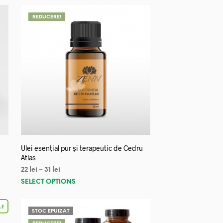
REDUCERE!
Ulei esențial pur și terapeutic de Cedru
Atlas
22
lei
–
31
lei
SELECT OPTIONS
STOC EPUIZAT