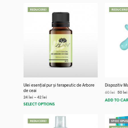
REDUCERE!
REDUCERE
Ulei esențial pur și terapeutic de Arbore
Dispozitiv Ma
de ceai
60
lei
50
lei
24
lei
–
42
lei
ADD TO CA
SELECT OPTIONS
REDUCERE!
STOC EPUI