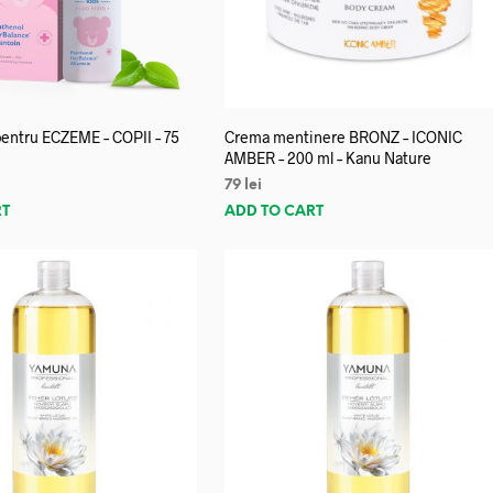
entru ECZEME – COPII – 75
Crema mentinere BRONZ – ICONIC
AMBER – 200 ml – Kanu Nature
79
lei
RT
ADD TO CART