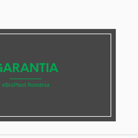
GARANTIA
eBioPlant România