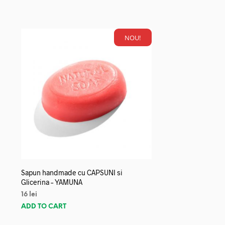
NOU!
Sapun handmade cu CAPSUNI si
Glicerina – YAMUNA
16
lei
ADD TO CART