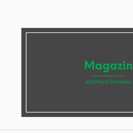
Magazin
eBioPlant România