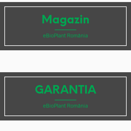
Magazin
eBioPlant România
GARANTIA
eBioPlant România