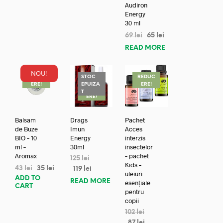
Audiron
Energy
30 ml
69
lei
65
lei
READ MORE
NOU!
REDUC
STOC
REDUC
ERE!
EPUIZA
ERE!
REDUC
T
ERE!
Balsam
Drags
Pachet
de Buze
Imun
Acces
BIO – 10
Energy
interzis
ml –
30ml
insectelor
Aromax
– pachet
125
lei
Kids –
43
lei
35
lei
119
lei
uleiuri
ADD TO
READ MORE
esențiale
CART
pentru
copii
102
lei
87
lei