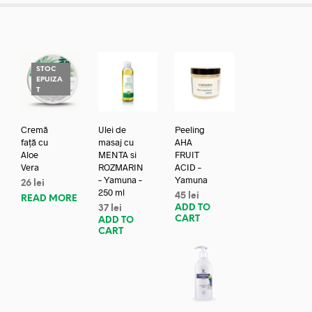
STOC
EPUIZA
T
Cremă
Ulei de
Peeling
față cu
masaj cu
AHA
Aloe
MENTA si
FRUIT
Vera
ROZMARIN
ACID –
– Yamuna –
Yamuna
26
lei
250 ml
45
lei
READ MORE
ADD TO
37
lei
CART
ADD TO
CART