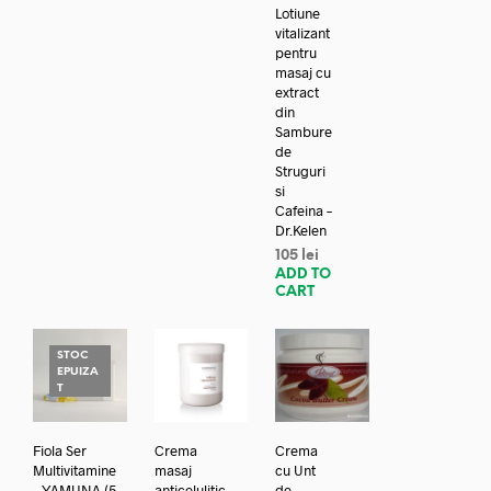
Lotiune
vitalizant
pentru
masaj cu
extract
din
Sambure
de
Struguri
si
Cafeina –
Dr.Kelen
105
lei
ADD TO
CART
STOC
EPUIZA
T
Fiola Ser
Crema
Crema
Multivitamine
masaj
cu Unt
– YAMUNA (5
anticelulitic
de