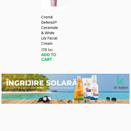
Cremă
Defensil®
Ceramide
& White
Lily Facial
Cream
178
lei
ADD TO
CART