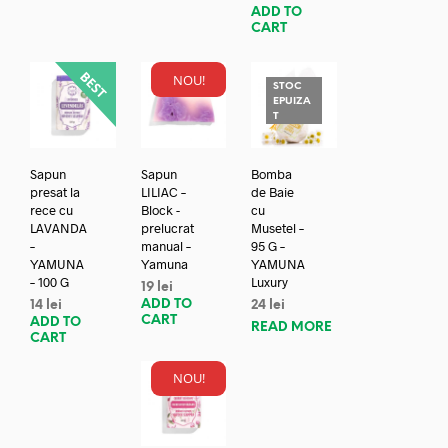
ADD TO
CART
NOU!
STOC
EPUIZA
T
Sapun
Sapun
Bomba
presat la
LILIAC –
de Baie
rece cu
Block -
cu
LAVANDA
prelucrat
Musetel –
–
manual –
95 G –
YAMUNA
Yamuna
YAMUNA
– 100 G
Luxury
19
lei
ADD TO
14
lei
24
lei
CART
ADD TO
READ MORE
CART
NOU!