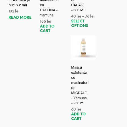
buc. x 2 ml)
cu
CACAO
CAFEINA –
– 500 ML
132
lei
Yamuna
40
lei
–
76
lei
READ MORE
SELECT
185
lei
OPTIONS
ADD TO
CART
Masca
exfolianta
cu
macinaturi
de
MIGDALE
– Yamuna
– 250 ml
60
lei
ADD TO
CART