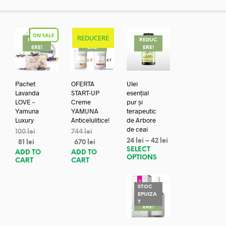
REDUCERE
REDUC
REDUC
REDUC
ERE!
ERE!
ERE!
Pachet
OFERTA
Ulei
Lavanda
START-UP
esențial
LOVE –
Creme
pur și
Yamuna
YAMUNA
terapeutic
Luxury
Anticelulitice!
de Arbore
de ceai
100
lei
744
lei
24
lei
–
42
lei
81
lei
670
lei
SELECT
ADD TO
ADD TO
OPTIONS
CART
CART
STOC
EPUIZA
REDUC
T
ERE!