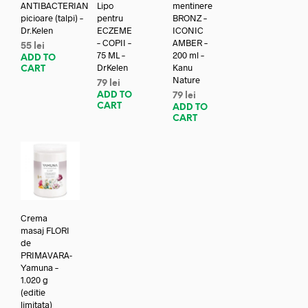
ANTIBACTERIAN
Lipo
mentinere
picioare (talpi) –
pentru
BRONZ –
Dr.Kelen
ECZEME
ICONIC
– COPII –
AMBER –
55
lei
75 ML –
200 ml –
ADD TO
DrKelen
Kanu
CART
Nature
79
lei
ADD TO
79
lei
CART
ADD TO
CART
Crema
masaj FLORI
de
PRIMAVARA-
Yamuna –
1.020 g
(editie
limitata)