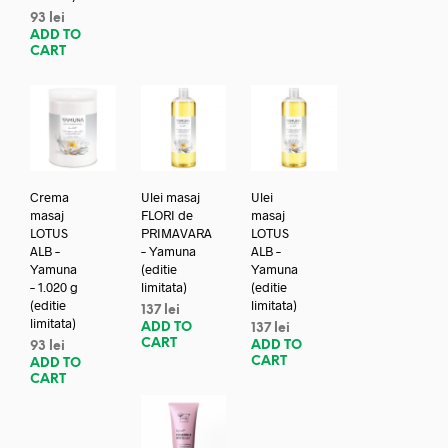
93
lei
ADD TO
CART
Crema
Ulei masaj
Ulei
masaj
FLORI de
masaj
LOTUS
PRIMAVARA
LOTUS
ALB –
– Yamuna
ALB –
Yamuna
(editie
Yamuna
– 1.020 g
limitata)
(editie
(editie
limitata)
137
lei
limitata)
ADD TO
137
lei
CART
ADD TO
93
lei
CART
ADD TO
CART