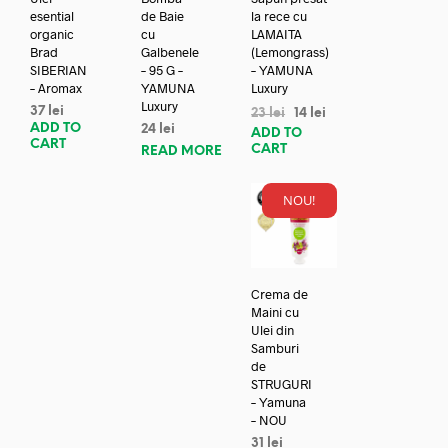
esential
de Baie
la rece cu
organic
cu
LAMAITA
Brad
Galbenele
(Lemongrass)
SIBERIAN
– 95 G –
– YAMUNA
– Aromax
YAMUNA
Luxury
Luxury
37
lei
23
lei
14
lei
ADD TO
24
lei
ADD TO
CART
CART
READ MORE
NOU!
Crema de
Maini cu
Ulei din
Samburi
de
STRUGURI
– Yamuna
– NOU
31
lei