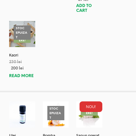
ADD TO
CART
STOC
EPUIZA
REDUC
T
ERE!
Kaori
230
lei
200
lei
READ MORE
NOU!
STOC
REDUC
EPUIZA
ERE!
T
Ulei
Bomba
Sapun presat