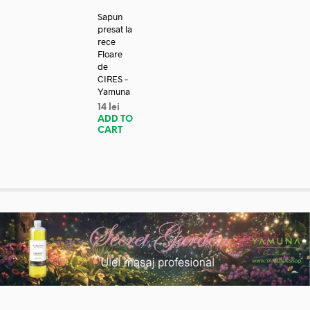
Sapun
presat la
rece
Floare
de
CIRES –
Yamuna
14
lei
ADD TO
CART