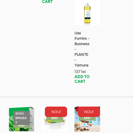
CART
Ulei
ForHim –
Business
–
PLANTE
–
Yamuna
137
lei
ADD TO
CART
NOU!
NOU!
STOC
REDUC
REDUC
EPUIZA
ERE!
ERE!
REDUC
T
ERE!