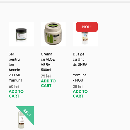
NOU!
Ser
Crema
Dus gel
pentru
cu ALOE
cu Unt
ten
VERA –
de SHEA
Acneic
500ml
–
200 ML
Yamuna
75
lei
Yamuna
– NOU
ADD TO
CART
60
lei
28
lei
ADD TO
ADD TO
CART
CART