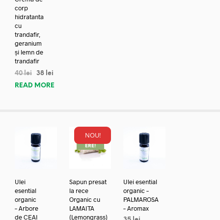
corp
hidratanta
cu
trandafir,
geranium
și lemn de
trandafir
40
lei
38
lei
READ MORE
NOU!
REDUC
ERE!
Ulei
Sapun presat
Ulei esential
esential
la rece
organic –
organic
Organic cu
PALMAROSA
– Arbore
LAMAITA
– Aromax
de CEAI
(Lemongrass)
35
lei