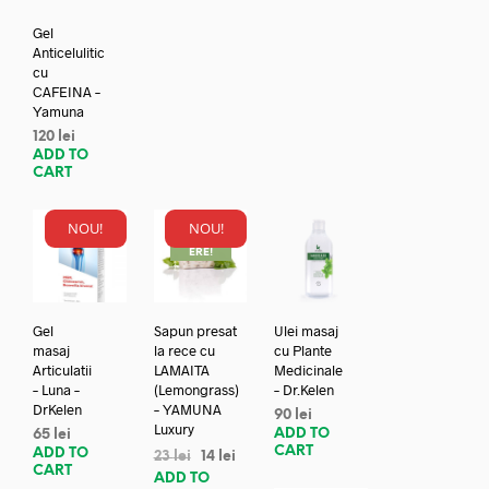
Gel
Anticelulitic
cu
CAFEINA –
Yamuna
120
lei
ADD TO
CART
NOU!
NOU!
REDUC
ERE!
Gel
Sapun presat
Ulei masaj
masaj
la rece cu
cu Plante
Articulatii
LAMAITA
Medicinale
– Luna –
(Lemongrass)
– Dr.Kelen
DrKelen
– YAMUNA
90
lei
Luxury
ADD TO
65
lei
CART
ADD TO
23
lei
14
lei
CART
ADD TO