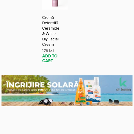
Cremă
Defensil®
Ceramide
& White
Lily Facial
Cream
178
lei
ADD TO
CART