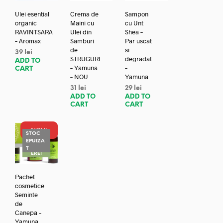
Ulei esential
Crema de
Sampon
organic
Maini cu
cu Unt
RAVINTSARA
Ulei din
Shea –
– Aromax
Samburi
Par uscat
de
si
39
lei
STRUGURI
degradat
ADD TO
– Yamuna
–
CART
– NOU
Yamuna
31
lei
29
lei
ADD TO
ADD TO
CART
CART
NOU!
STOC
EPUIZA
REDUC
T
ERE!
Pachet
cosmetice
Seminte
de
Canepa –
Yamuna