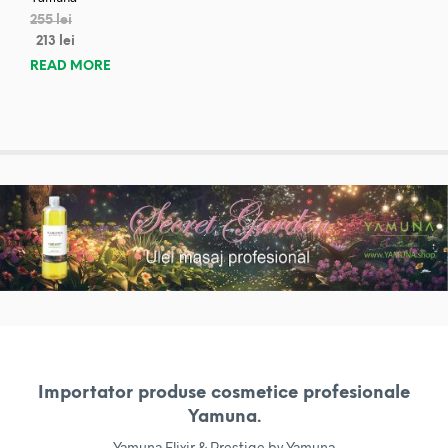
255
lei
213
lei
READ MORE
Importator produse cosmetice profesionale
Yamuna.
Yamuna Elixir & Prestige by Yamuna