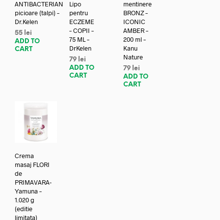
ANTIBACTERIAN
Lipo
mentinere
picioare (talpi) –
pentru
BRONZ –
Dr.Kelen
ECZEME
ICONIC
– COPII –
AMBER –
55
lei
75 ML –
200 ml –
ADD TO
DrKelen
Kanu
CART
Nature
79
lei
ADD TO
79
lei
CART
ADD TO
CART
Crema
masaj FLORI
de
PRIMAVARA-
Yamuna –
1.020 g
(editie
limitata)