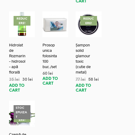
CART
REDUC
REDUC
ERE!
ERE!
Hidrolat
Prosop
Șampon
de
unica
solid
Rozmarin
folosinta
glamour
– hidrosol
100
toxic
– apă
buc./set
(cutie de
florală
metal)
60
lei
ADD TO
35
lei
30
lei
77
lei
58
lei
CART
ADD TO
ADD TO
CART
CART
STOC
EPUIZA
REDUC
T
ERE!
Cremă de