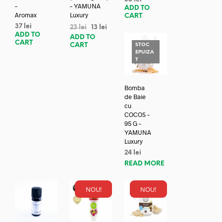
–
– YAMUNA
ADD TO
Aromax
Luxury
CART
37
lei
23
lei
13
lei
ADD TO
ADD TO
CART
CART
STOC
EPUIZA
T
Bomba
de Baie
cu
COCOS –
95 G –
YAMUNA
Luxury
24
lei
READ MORE
NOU!
NOU!