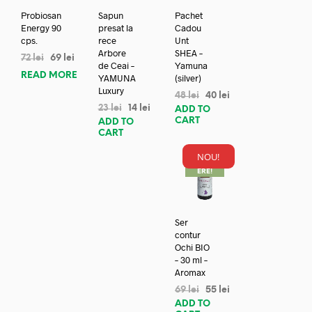
Probiosan
Sapun
Pachet
Energy 90
presat la
Cadou
cps.
rece
Unt
Arbore
SHEA –
72
lei
69
lei
de Ceai –
Yamuna
READ MORE
YAMUNA
(silver)
Luxury
48
lei
40
lei
23
lei
14
lei
ADD TO
CART
ADD TO
CART
NOU!
REDUC
ERE!
Ser
contur
Ochi BIO
– 30 ml –
Aromax
69
lei
55
lei
ADD TO