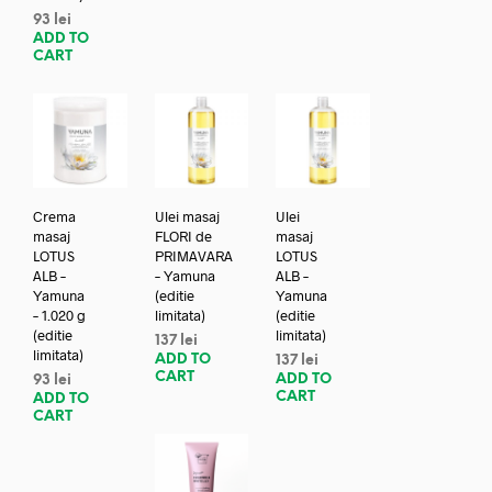
93
lei
ADD TO
CART
Crema
Ulei masaj
Ulei
masaj
FLORI de
masaj
LOTUS
PRIMAVARA
LOTUS
ALB –
– Yamuna
ALB –
Yamuna
(editie
Yamuna
– 1.020 g
limitata)
(editie
(editie
limitata)
137
lei
limitata)
ADD TO
137
lei
CART
ADD TO
93
lei
CART
ADD TO
CART