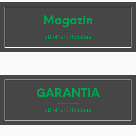
Magazin
eBioPlant România
GARANTIA
eBioPlant România