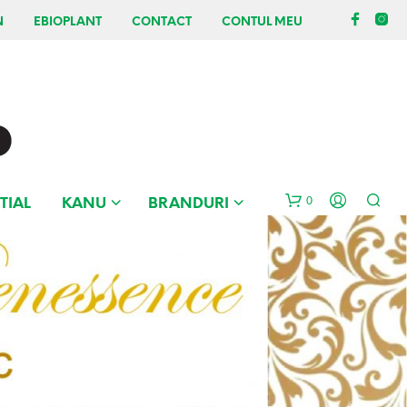
N
EBIOPLANT
CONTACT
CONTUL MEU
0
TIAL
KANU
BRANDURI