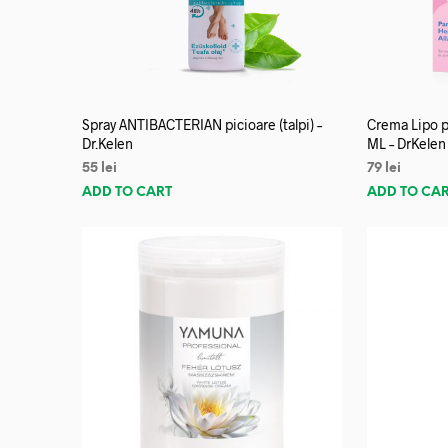
Spray ANTIBACTERIAN picioare (talpi) –
Crema Lipo p
Dr.Kelen
ML – DrKelen
55
lei
79
lei
ADD TO CART
ADD TO CA