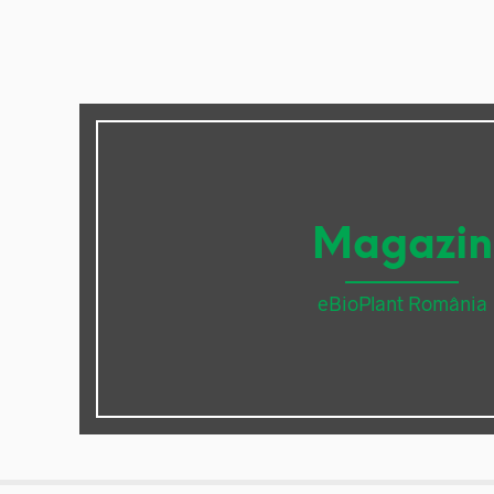
Magazin
eBioPlant România