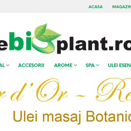
ACASA
MAGAZI
AL
ACCESORII
AROME
SPA
ULEI ESEN