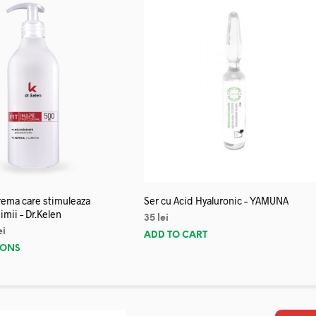
crema care stimuleaza
Ser cu Acid Hyaluronic – YAMUNA
imii – Dr.Kelen
35
lei
ei
ADD TO CART
IONS