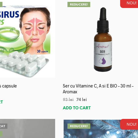
NOU!
!
REDUCERE!
s capsule
Ser cu Vitamine C, A si E BIO – 30 ml –
Aromax
93
lei
74
lei
RT
ADD TO CART
NOU!
ZAT
REDUCERE!
!