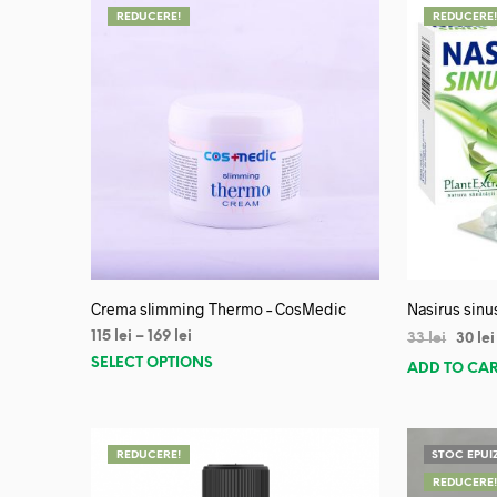
REDUCERE!
REDUCERE
Crema slimming Thermo – CosMedic
Nasirus sinu
115
lei
–
169
lei
33
lei
30
lei
SELECT OPTIONS
ADD TO CA
REDUCERE!
STOC EPUI
REDUCERE