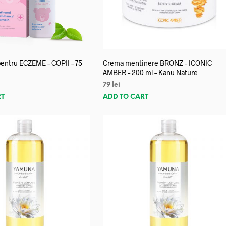
entru ECZEME – COPII – 75
Crema mentinere BRONZ – ICONIC
AMBER – 200 ml – Kanu Nature
79
lei
RT
ADD TO CART