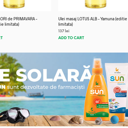
FLORI de PRIMAVARA –
Ulei masaj LOTUS ALB – Yamuna (editie
e limitata)
limitata)
137
lei
RT
ADD TO CART