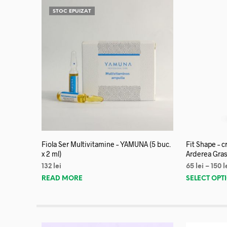
STOC EPUIZAT
Fiola Ser Multivitamine – YAMUNA (5 buc.
Fit Shape – 
x 2 ml)
Arderea Gras
132
lei
65
lei
–
150
l
READ MORE
SELECT OPT