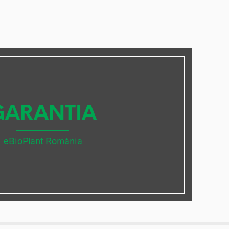
GARANTIA
eBioPlant România