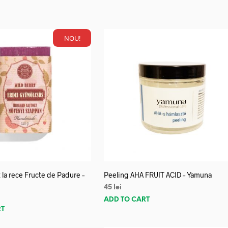
NOU!
 la rece Fructe de Padure –
Peeling AHA FRUIT ACID – Yamuna
45
lei
ADD TO CART
RT