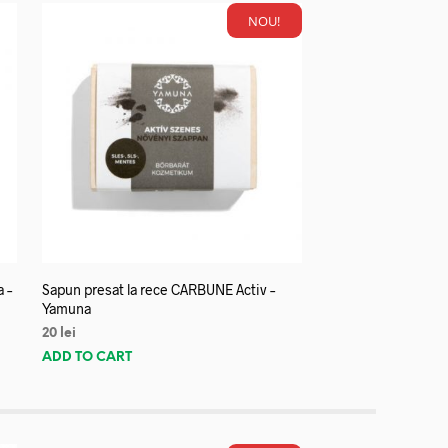
NOU!
a –
Sapun presat la rece CARBUNE Activ –
Yamuna
20
lei
ADD TO CART