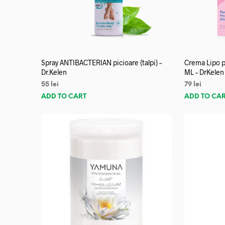
Spray ANTIBACTERIAN picioare (talpi) –
Crema Lipo p
Dr.Kelen
ML – DrKelen
55
lei
79
lei
ADD TO CART
ADD TO CA