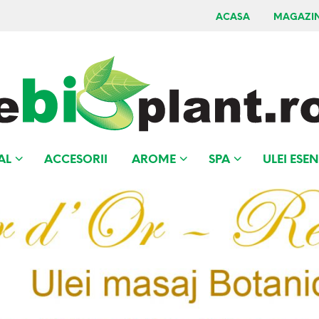
ACASA
MAGAZI
AL
ACCESORII
AROME
SPA
ULEI ESEN