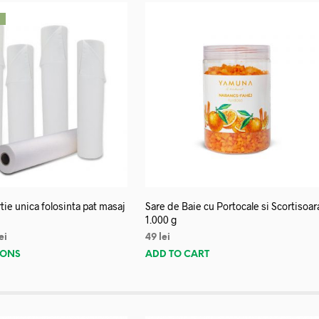
!
tie unica folosinta pat masaj
Sare de Baie cu Portocale si Scortisoar
1.000 g
ei
49
lei
IONS
ADD TO CART