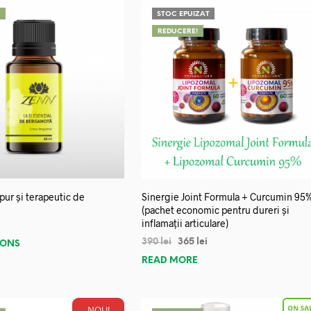
!
STOC EPUIZAT
REDUCERE!
 pur și terapeutic de
Sinergie Joint Formula + Curcumin 95
(pachet economic pentru dureri și
inflamații articulare)
390
lei
365
lei
IONS
READ MORE
NOU!