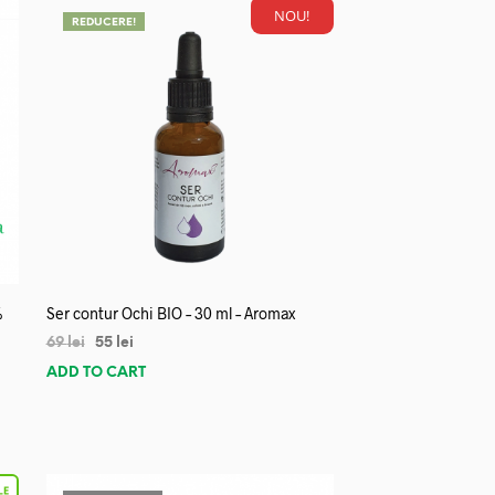
NOU!
REDUCERE!
%
Ser contur Ochi BIO – 30 ml – Aromax
69
lei
55
lei
ADD TO CART