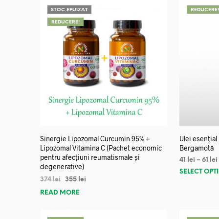
STOC EPUIZAT
REDUCERE
REDUCERE!
Sinergie Lipozomal Curcumin 95% +
Ulei esențial
Lipozomal Vitamina C (Pachet economic
Bergamotă
pentru afecțiuni reumatismale și
41
lei
–
61
lei
degenerative)
SELECT OPT
374
lei
355
lei
READ MORE