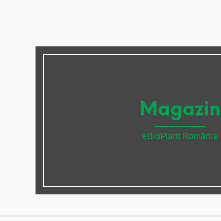
Magazin
eBioPlant România