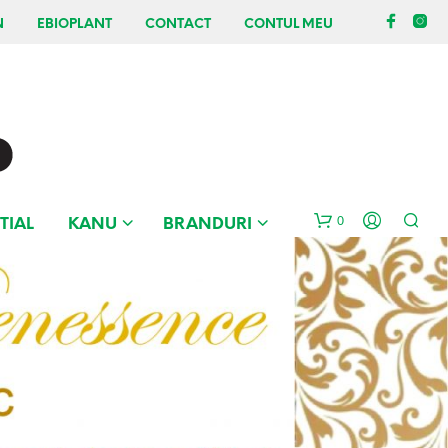
N
EBIOPLANT
CONTACT
CONTUL MEU
0
TIAL
KANU
BRANDURI