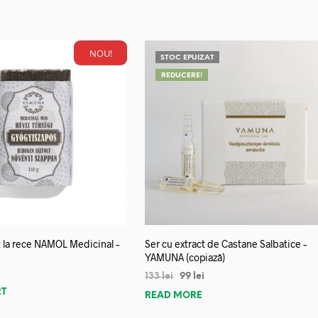
NOU!
STOC EPUIZAT
REDUCERE!
 la rece NAMOL Medicinal –
Ser cu extract de Castane Salbatice –
YAMUNA (copiază)
133
lei
99
lei
RT
READ MORE