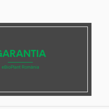
GARANTIA
eBioPlant România