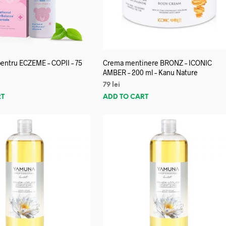
entru ECZEME – COPII – 75
Crema mentinere BRONZ – ICONIC
AMBER – 200 ml – Kanu Nature
79
lei
RT
ADD TO CART