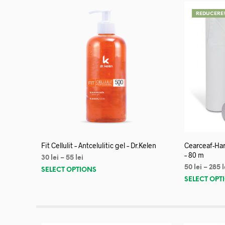
REDUCERE
Fit Cellulit – Antcelulitic gel – Dr.Kelen
Cearceaf-Har
– 80 m
30
lei
–
55
lei
50
lei
–
285
l
SELECT OPTIONS
SELECT OPT