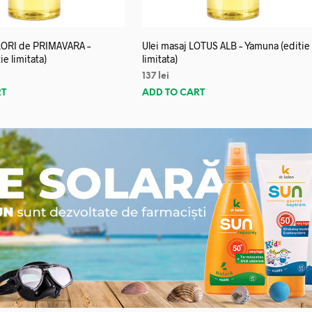
FLORI de PRIMAVARA –
Ulei masaj LOTUS ALB – Yamuna (editie
e limitata)
limitata)
137
lei
RT
ADD TO CART