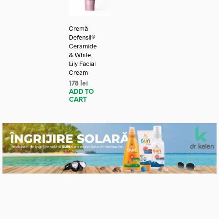
Cremă
Defensil®
Ceramide
& White
Lily Facial
Cream
178
lei
ADD TO
CART