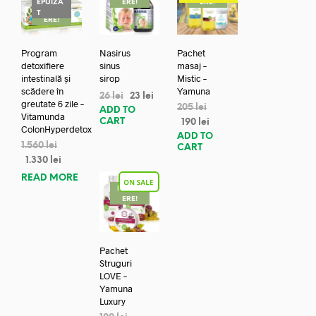
EPUIZA
ERE!
ERE!
REDUC
T
ERE!
Program
Nasirus
Pachet
detoxifiere
sinus
masaj –
intestinală și
sirop
Mistic –
scădere în
Yamuna
26
lei
23
lei
greutate 6 zile –
205
lei
ADD TO
Vitamunda
CART
190
lei
ColonHyperdetox
ADD TO
1.560
lei
CART
1.330
lei
READ MORE
REDUC
ERE!
Pachet
Struguri
LOVE –
Yamuna
Luxury