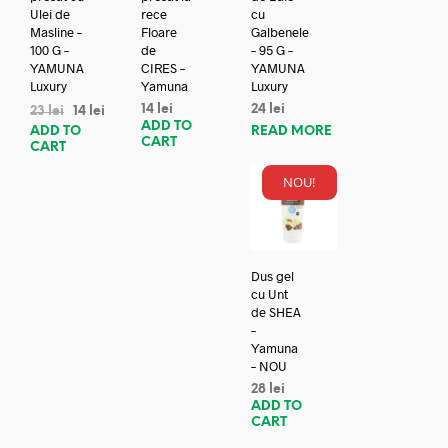
Ulei de
rece
cu
Masline –
Floare
Galbenele
100 G –
de
– 95 G –
YAMUNA
CIRES –
YAMUNA
Luxury
Yamuna
Luxury
14
lei
24
lei
23
lei
14
lei
ADD TO
ADD TO
READ MORE
CART
CART
NOU!
Dus gel
cu Unt
de SHEA
–
Yamuna
– NOU
28
lei
ADD TO
CART