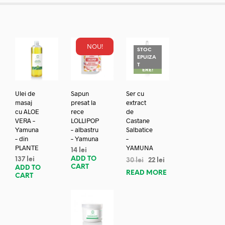
NOU!
STOC
EPUIZA
REDUC
T
ERE!
Ulei de
Sapun
Ser cu
masaj
presat la
extract
cu ALOE
rece
de
VERA –
LOLLIPOP
Castane
Yamuna
– albastru
Salbatice
– din
– Yamuna
–
PLANTE
YAMUNA
14
lei
ADD TO
137
lei
30
lei
22
lei
CART
ADD TO
READ MORE
CART