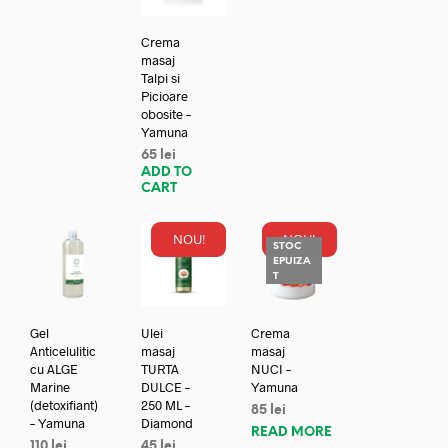
Crema
masaj
Talpi si
Picioare
obosite –
Yamuna
65
lei
ADD TO
CART
NOU!
NOU!
STOC
EPUIZA
T
Gel
Ulei
Crema
Anticelulitic
masaj
masaj
cu ALGE
TURTA
NUCI –
Marine
DULCE –
Yamuna
(detoxifiant)
250 ML –
85
lei
– Yamuna
Diamond
READ MORE
110
lei
45
lei