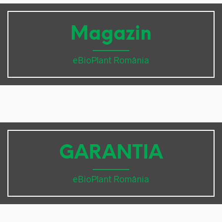
Magazin
eBioPlant România
GARANTIA
eBioPlant România