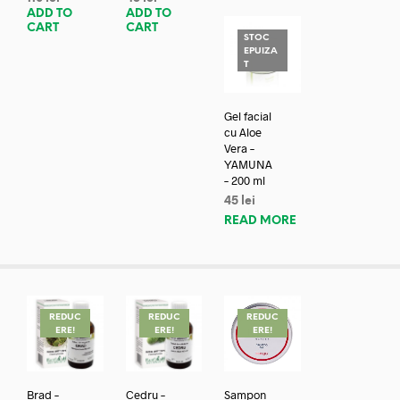
ADD TO
ADD TO
CART
CART
STOC
EPUIZA
T
Gel facial
cu Aloe
Vera –
YAMUNA
– 200 ml
45
lei
READ MORE
REDUC
REDUC
REDUC
ERE!
ERE!
ERE!
Brad –
Cedru –
Șampon