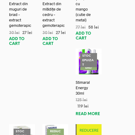
Extract din
Extract din
cu
muguri de
mlădițe de
mango
brad –
cedru –
(cutie de
extract
extract
metal)
gemoterapic
gemoterapic
77
lei
58
lei
30
lei
27
lei
30
lei
27
lei
ADD TO
CART
ADD TO
ADD TO
CART
CART
STOC
EPUIZA
REDUC
T
ERE!
Stimaral
Energy
30ml
125
lei
119
lei
READ MORE
REDUCERE
STOC
REDUC
REDUC