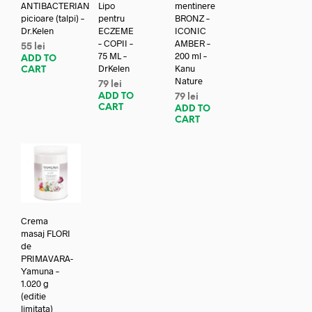
ANTIBACTERIAN
Lipo
mentinere
picioare (talpi) –
pentru
BRONZ –
Dr.Kelen
ECZEME
ICONIC
– COPII –
AMBER –
55
lei
75 ML –
200 ml –
ADD TO
DrKelen
Kanu
CART
Nature
79
lei
ADD TO
79
lei
CART
ADD TO
CART
Crema
masaj FLORI
de
PRIMAVARA-
Yamuna –
1.020 g
(editie
limitata)