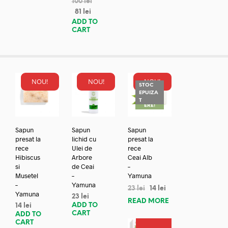
100
lei
81
lei
ADD TO
CART
NOU!
NOU!
NOU!
STOC
EPUIZA
REDUC
T
ERE!
Sapun
Sapun
Sapun
presat la
lichid cu
presat la
rece
Ulei de
rece
Hibiscus
Arbore
Ceai Alb
si
de Ceai
–
Musetel
–
Yamuna
–
Yamuna
23
lei
14
lei
Yamuna
23
lei
READ MORE
ADD TO
14
lei
CART
ADD TO
CART