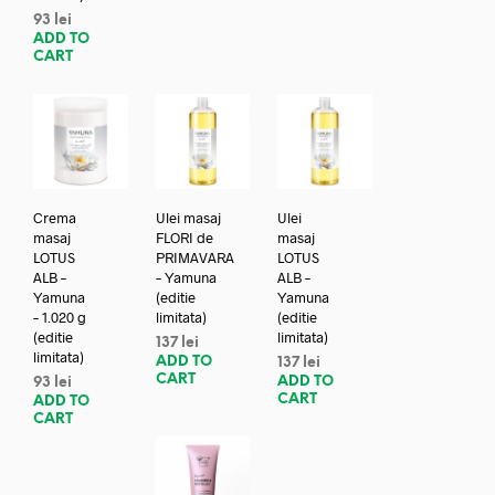
93
lei
ADD TO
CART
Crema
Ulei masaj
Ulei
masaj
FLORI de
masaj
LOTUS
PRIMAVARA
LOTUS
ALB –
– Yamuna
ALB –
Yamuna
(editie
Yamuna
– 1.020 g
limitata)
(editie
(editie
limitata)
137
lei
limitata)
ADD TO
137
lei
CART
ADD TO
93
lei
CART
ADD TO
CART