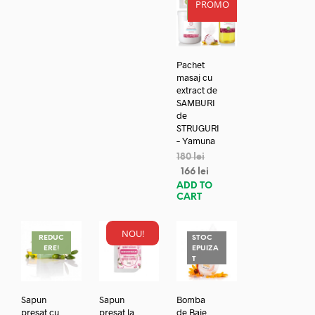
PROMO
REDUC
ERE!
Pachet
masaj cu
extract de
SAMBURI
de
STRUGURI
– Yamuna
180
lei
166
lei
ADD TO
CART
NOU!
REDUC
STOC
ERE!
EPUIZA
T
Sapun
Sapun
Bomba
presat cu
presat la
de Baie