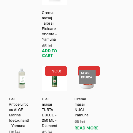
Crema
masaj
Talpi si
Picioare
obosite –
Yamuna
65
lei
ADD TO
CART
NOU!
NOU!
STOC
EPUIZA
T
Gel
Ulei
Crema
Anticelulitic
masaj
masaj
cu ALGE
TURTA
NUCI –
Marine
DULCE –
Yamuna
(detoxifiant)
250 ML –
85
lei
– Yamuna
Diamond
READ MORE
110
lei
45
lei