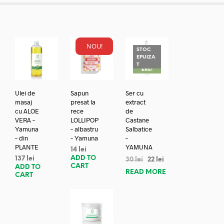
NOU!
STOC
EPUIZA
REDUC
T
ERE!
Ulei de
Sapun
Ser cu
masaj
presat la
extract
cu ALOE
rece
de
VERA –
LOLLIPOP
Castane
Yamuna
– albastru
Salbatice
– din
– Yamuna
–
PLANTE
YAMUNA
14
lei
ADD TO
137
lei
30
lei
22
lei
CART
ADD TO
READ MORE
CART