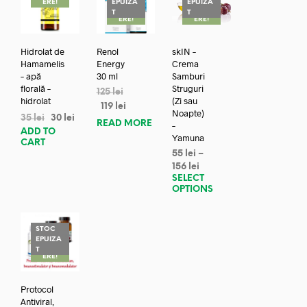
ERE!
EPUIZA
EPUIZA
REDUC
REDUC
T
T
ERE!
ERE!
Hidrolat de
Renol
skIN –
Hamamelis
Energy
Crema
– apă
30 ml
Samburi
florală –
Struguri
125
lei
hidrolat
(Zi sau
119
lei
Noapte)
35
lei
30
lei
READ MORE
–
ADD TO
Yamuna
CART
55
lei
–
156
lei
SELECT
OPTIONS
STOC
EPUIZA
REDUC
T
ERE!
Protocol
Antiviral,