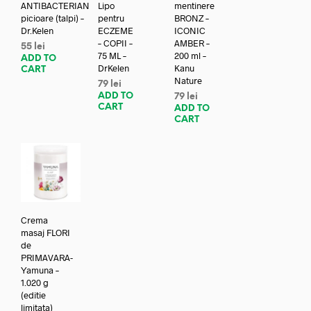
ANTIBACTERIAN
Lipo
mentinere
picioare (talpi) –
pentru
BRONZ –
Dr.Kelen
ECZEME
ICONIC
– COPII –
AMBER –
55
lei
75 ML –
200 ml –
ADD TO
DrKelen
Kanu
CART
Nature
79
lei
ADD TO
79
lei
CART
ADD TO
CART
Crema
masaj FLORI
de
PRIMAVARA-
Yamuna –
1.020 g
(editie
limitata)