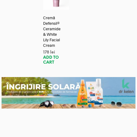
Cremă
Defensil®
Ceramide
& White
Lily Facial
Cream
178
lei
ADD TO
CART