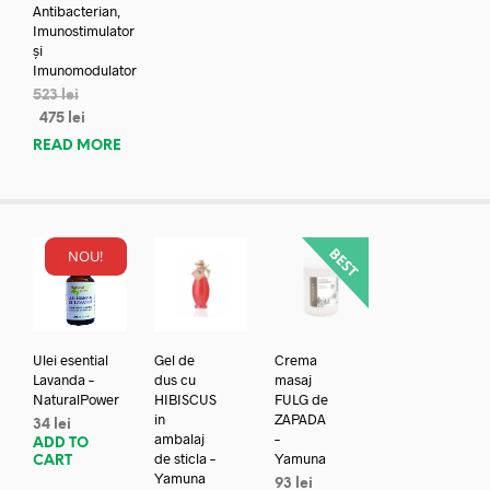
Antibacterian,
Imunostimulator
și
Imunomodulator
523
lei
475
lei
READ MORE
NOU!
Ulei esential
Gel de
Crema
Lavanda –
dus cu
masaj
NaturalPower
HIBISCUS
FULG de
in
ZAPADA
34
lei
ambalaj
–
ADD TO
de sticla –
Yamuna
CART
Yamuna
93
lei