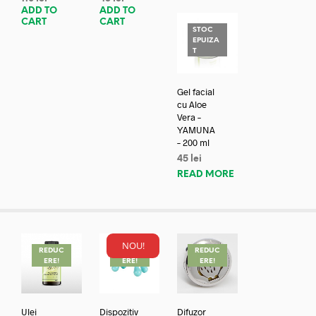
ADD TO
ADD TO
CART
CART
STOC
EPUIZA
T
Gel facial
cu Aloe
Vera –
YAMUNA
– 200 ml
45
lei
READ MORE
NOU!
REDUC
REDUC
REDUC
ERE!
ERE!
ERE!
Ulei
Dispozitiv
Difuzor