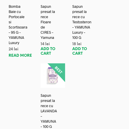
Bomba
Sapun
Sapun
Baie cu
presat la
presat la
Portocale
rece
rece cu
si
Floare
Testosteron
Scortisoara
de
– YAMUNA
– 95 G –
CIRES –
Luxury –
YAMUNA
Yamuna
100 G
Luxury
14
lei
18
lei
ADD TO
ADD TO
24
lei
CART
CART
READ MORE
Sapun
presat la
rece cu
LAVANDA
–
YAMUNA
– 100 G