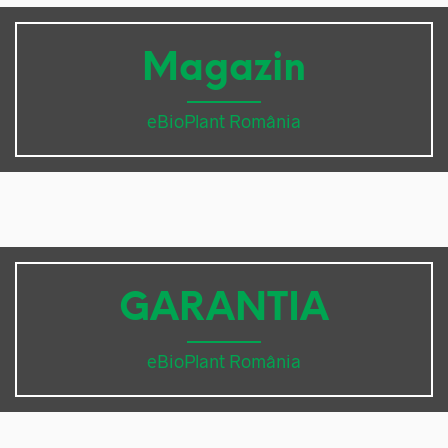
Magazin
eBioPlant România
GARANTIA
eBioPlant România