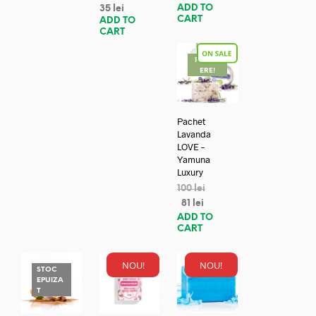
ADD TO
35
lei
CART
ADD TO
CART
REDUC
ERE!
Pachet
Lavanda
LOVE –
Yamuna
Luxury
100
lei
81
lei
ADD TO
CART
NOU!
NOU!
STOC
EPUIZA
T