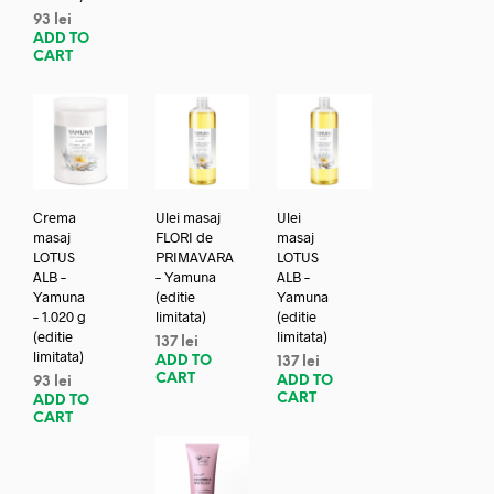
93
lei
ADD TO
CART
Crema
Ulei masaj
Ulei
masaj
FLORI de
masaj
LOTUS
PRIMAVARA
LOTUS
ALB –
– Yamuna
ALB –
Yamuna
(editie
Yamuna
– 1.020 g
limitata)
(editie
(editie
limitata)
137
lei
limitata)
ADD TO
137
lei
CART
ADD TO
93
lei
CART
ADD TO
CART