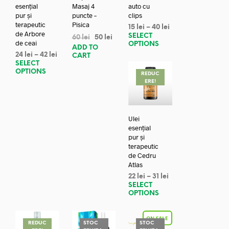
esențial
Masaj 4
auto cu
pur și
puncte –
clips
terapeutic
Pisica
15
lei
–
40
lei
de Arbore
SELECT
60
lei
50
lei
de ceai
OPTIONS
ADD TO
24
lei
–
42
lei
CART
SELECT
OPTIONS
REDUC
ERE!
Ulei
esențial
pur și
terapeutic
de Cedru
Atlas
22
lei
–
31
lei
SELECT
OPTIONS
REDUC
STOC
STOC