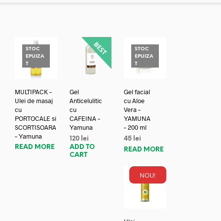
STOC
STOC
EPUIZA
EPUIZA
T
T
MULTIPACK –
Gel
Gel facial
Ulei de masaj
Anticelulitic
cu Aloe
cu
cu
Vera –
PORTOCALE si
CAFEINA –
YAMUNA
SCORTISOARA
Yamuna
– 200 ml
– Yamuna
120
lei
45
lei
READ MORE
ADD TO
READ MORE
CART
NOU!