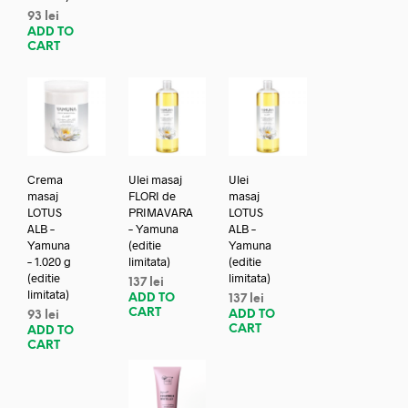
93
lei
ADD TO
CART
Crema
Ulei masaj
Ulei
masaj
FLORI de
masaj
LOTUS
PRIMAVARA
LOTUS
ALB –
– Yamuna
ALB –
Yamuna
(editie
Yamuna
– 1.020 g
limitata)
(editie
(editie
limitata)
137
lei
limitata)
ADD TO
137
lei
CART
ADD TO
93
lei
CART
ADD TO
CART