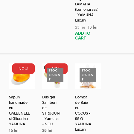
LAMAITA
(Lemongrass)
– YAMUNA
Luxury
23
lei
13
lei
ADD TO
CART
NOU!
NOU!
STOC
STOC
EPUIZA
EPUIZA
T
T
Sapun
Dus gel
Bomba
handmade
Samburi
de Baie
cu
de
cu
GALBENELE
STRUGURI
COCOS –
si Glicerina –
– Yamuna
95 G –
YAMUNA
– NOU
YAMUNA
Luxury
16
lei
28
lei