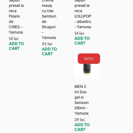
presat la
masaj
presat la
rece
cu Ulei
rece
Floare
Samburi
LOLLIPOP
de
de
– albastru
CIRES –
Struguri
– Yamuna
Yamuna
–
14
lei
Yamuna
ADD TO
14
lei
CART
ADD TO
93
lei
CART
ADD TO
CART
NOU!
MEN 2
in1 Dus
gel si
Sampon
250ml –
Yamuna
29
lei
ADD TO
CART