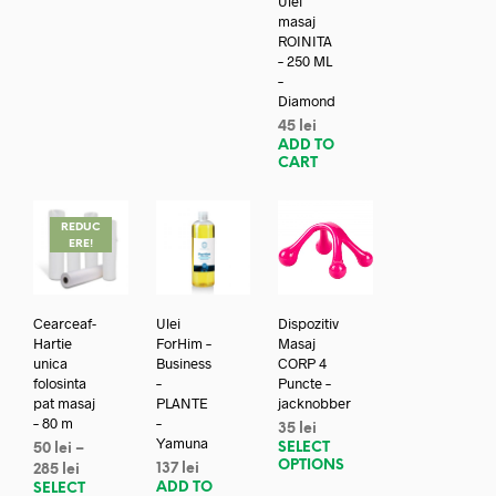
Ulei
masaj
ROINITA
– 250 ML
–
Diamond
45
lei
ADD TO
CART
REDUC
ERE!
Cearceaf-
Ulei
Dispozitiv
Hartie
ForHim –
Masaj
unica
Business
CORP 4
folosinta
–
Puncte –
pat masaj
PLANTE
jacknobber
– 80 m
–
35
lei
Yamuna
SELECT
50
lei
–
OPTIONS
137
lei
285
lei
ADD TO
SELECT