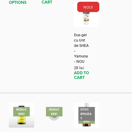
CART
OPTIONS
NOU!
Dus gel
cu Unt
de SHEA
–
Yamuna
– NOU
28
lei
ADD TO
CART
REDUC
REDUC
STOC
ERE!
ERE!
EPUIZA
REDUC
T
ERE!