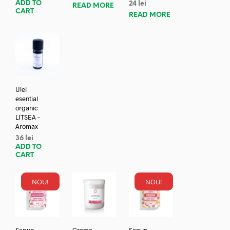
ADD TO
24
lei
READ MORE
CART
READ MORE
Ulei
esential
organic
LITSEA –
Aromax
36
lei
ADD TO
CART
NOU!
NOU!
Sapun
Crema
Sapun