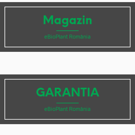
Magazin
eBioPlant România
GARANTIA
eBioPlant România