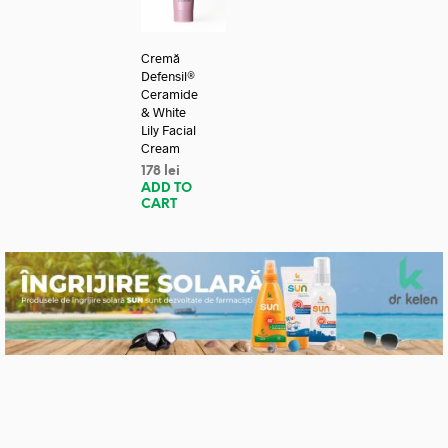
Cremă
Defensil®
Ceramide
& White
Lily Facial
Cream
178
lei
ADD TO
CART