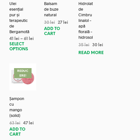
Ulei
Balsam
Hidrolat
esențial
de buze
de
pur și
natural
Cimbru
terapeutic
linalol –
30
lei
27
lei
de
apă
ADD TO
Bergamotă
florală –
CART
hidrosol
41
lei
–
61
lei
SELECT
35
lei
30
lei
OPTIONS
READ MORE
REDUC
ERE!
Șampon
cu
mango
(solid)
63
lei
47
lei
ADD TO
CART