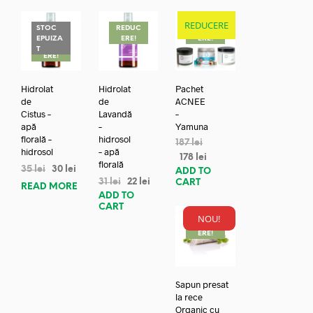
REDUCERE
STOC
REDUC
REDUC
EPUIZA
ERE!
ERE!
REDUC
T
ERE!
Hidrolat
Hidrolat
Pachet
de
de
ACNEE
Cistus –
Lavandă
–
apă
–
Yamuna
florală –
hidrosol
187
lei
hidrosol
– apă
178
lei
florală
35
lei
30
lei
ADD TO
31
lei
22
lei
CART
READ MORE
ADD TO
CART
NOU!
REDUC
ERE!
Sapun presat
la rece
Organic cu