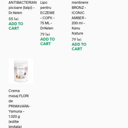
ANTIBACTERIAN
Lipo
mentinere
picioare (talpi) –
pentru
BRONZ –
Dr.Kelen
ECZEME
ICONIC
– COPII –
AMBER –
55
lei
75 ML –
200 ml –
ADD TO
DrKelen
Kanu
CART
Nature
79
lei
ADD TO
79
lei
CART
ADD TO
CART
Crema
masaj FLORI
de
PRIMAVARA-
Yamuna –
1.020 g
(editie
limitata)