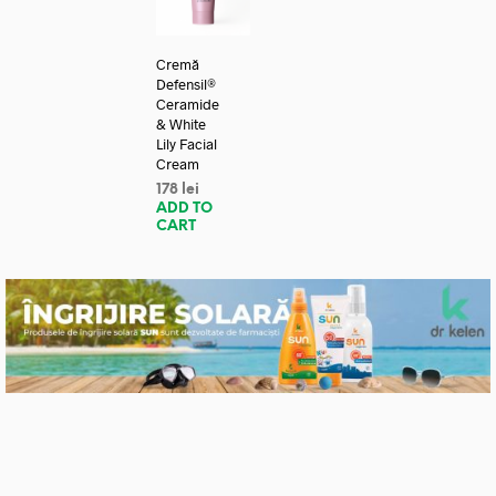
Cremă
Defensil®
Ceramide
& White
Lily Facial
Cream
178
lei
ADD TO
CART