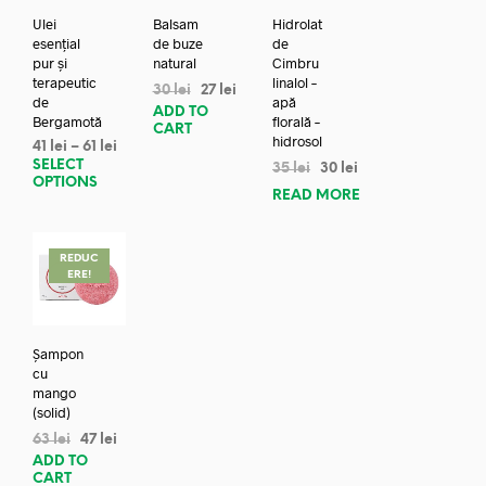
Ulei
Balsam
Hidrolat
esențial
de buze
de
pur și
natural
Cimbru
terapeutic
linalol –
30
lei
27
lei
de
apă
ADD TO
Bergamotă
florală –
CART
hidrosol
41
lei
–
61
lei
SELECT
35
lei
30
lei
OPTIONS
READ MORE
REDUC
ERE!
Șampon
cu
mango
(solid)
63
lei
47
lei
ADD TO
CART