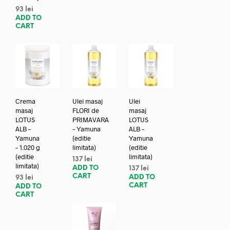
93
lei
ADD TO
CART
Crema
Ulei masaj
Ulei
masaj
FLORI de
masaj
LOTUS
PRIMAVARA
LOTUS
ALB –
– Yamuna
ALB –
Yamuna
(editie
Yamuna
– 1.020 g
limitata)
(editie
(editie
limitata)
137
lei
limitata)
ADD TO
137
lei
CART
ADD TO
93
lei
CART
ADD TO
CART