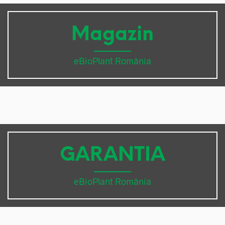
Magazin
eBioPlant România
GARANTIA
eBioPlant România