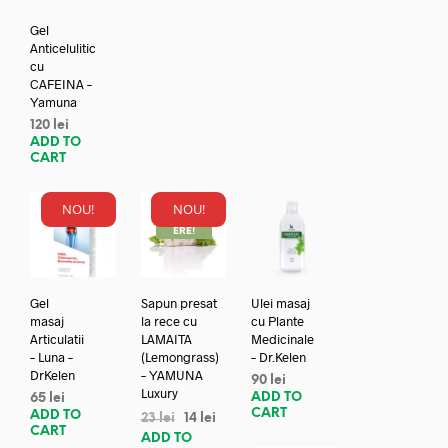
Gel
Anticelulitic
cu
CAFEINA –
Yamuna
120
lei
ADD TO
CART
NOU!
NOU!
REDUC
ERE!
Gel
Sapun presat
Ulei masaj
masaj
la rece cu
cu Plante
Articulatii
LAMAITA
Medicinale
– Luna –
(Lemongrass)
– Dr.Kelen
DrKelen
– YAMUNA
90
lei
Luxury
ADD TO
65
lei
CART
ADD TO
23
lei
14
lei
CART
ADD TO