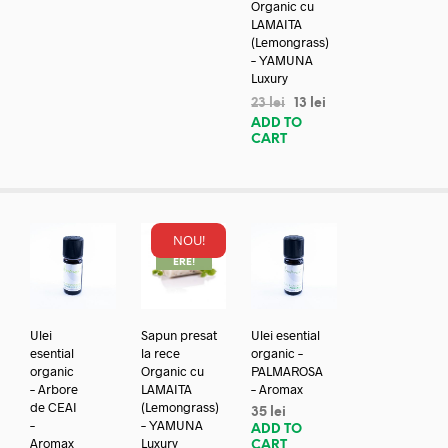
Organic cu
LAMAITA
(Lemongrass)
– YAMUNA
Luxury
23
lei
13
lei
ADD TO
CART
NOU!
REDUC
ERE!
Ulei
Sapun presat
Ulei esential
esential
la rece
organic –
organic
Organic cu
PALMAROSA
– Arbore
LAMAITA
– Aromax
de CEAI
(Lemongrass)
35
lei
–
– YAMUNA
ADD TO
Aromax
Luxury
CART