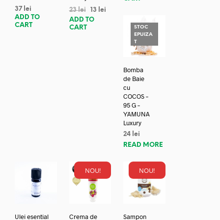
37
lei
23
lei
13
lei
ADD TO
ADD TO
CART
CART
STOC
EPUIZA
T
Bomba
de Baie
cu
COCOS –
95 G –
YAMUNA
Luxury
24
lei
READ MORE
NOU!
NOU!
Ulei esential
Crema de
Sampon