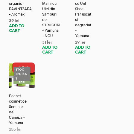
organic
Maini cu
cu Unt
RAVINTSARA
Ulei din
Shea –
– Aromax
Samburi
Par uscat
de
si
39
lei
STRUGURI
degradat
ADD TO
– Yamuna
–
CART
– NOU
Yamuna
31
lei
29
lei
ADD TO
ADD TO
CART
CART
NOU!
STOC
EPUIZA
REDUC
T
ERE!
Pachet
cosmetice
Seminte
de
Canepa –
Yamuna
255
lei