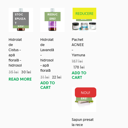
REDUCERE
STOC
REDUC
REDUC
EPUIZA
ERE!
ERE!
REDUC
T
ERE!
Hidrolat
Hidrolat
Pachet
de
de
ACNEE
Cistus –
Lavandă
–
apă
–
Yamuna
florală –
hidrosol
187
lei
hidrosol
– apă
178
lei
florală
35
lei
30
lei
ADD TO
31
lei
22
lei
CART
READ MORE
ADD TO
CART
NOU!
REDUC
ERE!
Sapun presat
la rece