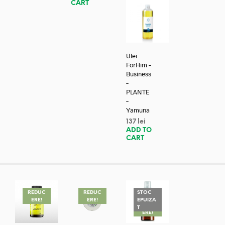
CART
Ulei
ForHim –
Business
–
PLANTE
–
Yamuna
137
lei
ADD TO
CART
REDUC
REDUC
STOC
ERE!
ERE!
EPUIZA
REDUC
T
ERE!