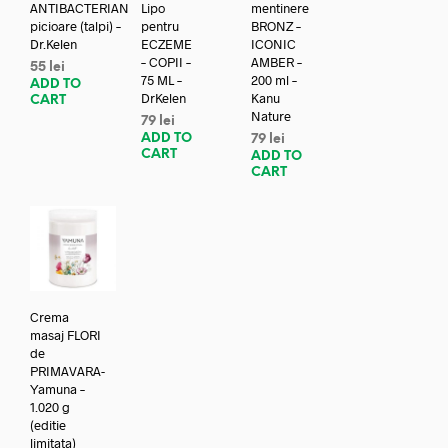
ANTIBACTERIAN
Lipo
mentinere
picioare (talpi) –
pentru
BRONZ –
Dr.Kelen
ECZEME
ICONIC
– COPII –
AMBER –
55
lei
75 ML –
200 ml –
ADD TO
DrKelen
Kanu
CART
Nature
79
lei
ADD TO
79
lei
CART
ADD TO
CART
Crema
masaj FLORI
de
PRIMAVARA-
Yamuna –
1.020 g
(editie
limitata)