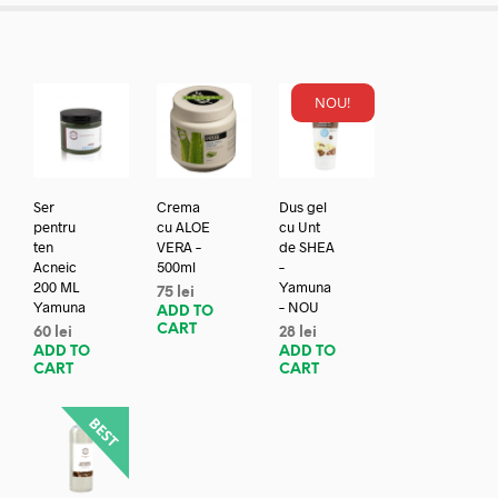
NOU!
Ser
Crema
Dus gel
pentru
cu ALOE
cu Unt
ten
VERA –
de SHEA
Acneic
500ml
–
200 ML
Yamuna
75
lei
Yamuna
– NOU
ADD TO
CART
60
lei
28
lei
ADD TO
ADD TO
CART
CART