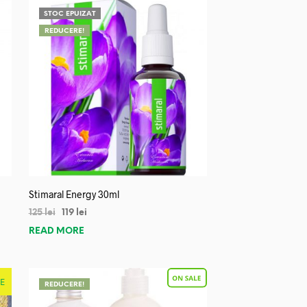
STOC EPUIZAT
REDUCERE!
Stimaral Energy 30ml
125
lei
119
lei
READ MORE
E
REDUCERE!