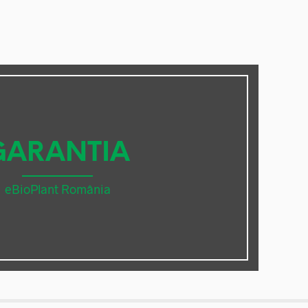
GARANTIA
eBioPlant România