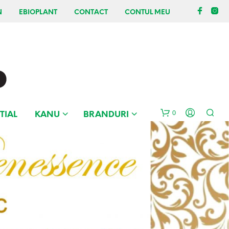
N
EBIOPLANT
CONTACT
CONTUL MEU
0
TIAL
KANU
BRANDURI