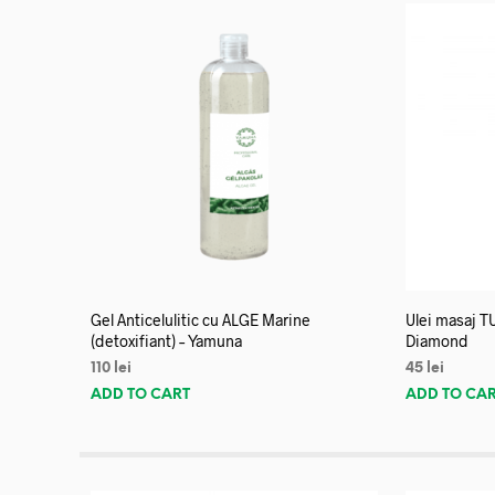
Gel Anticelulitic cu ALGE Marine
Ulei masaj T
(detoxifiant) – Yamuna
Diamond
110
lei
45
lei
ADD TO CART
ADD TO CA