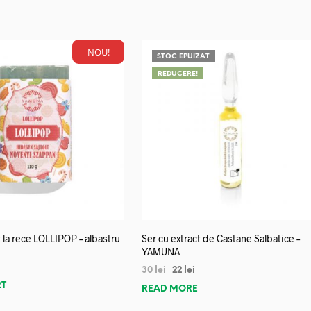
NOU!
STOC EPUIZAT
REDUCERE!
 la rece LOLLIPOP – albastru
Ser cu extract de Castane Salbatice –
YAMUNA
30
lei
22
lei
RT
READ MORE