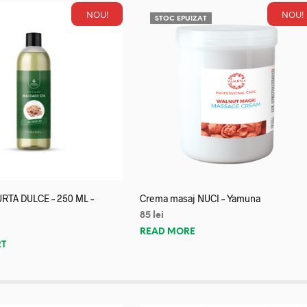
NOU!
NOU!
STOC EPUIZAT
URTA DULCE – 250 ML –
Crema masaj NUCI – Yamuna
85
lei
READ MORE
RT