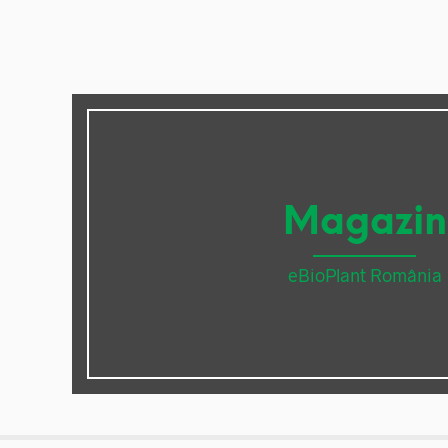
Magazin
eBioPlant România