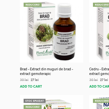
REDUCERE!
REDUCERE
Brad – Extract din muguri de brad –
Cedru – Extra
extract gemoterapic
extract gemo
30
lei
27
lei
30
lei
27
lei
ADD TO CART
ADD TO CA
STOC EPUIZAT
REDUCERE
REDUCERE!