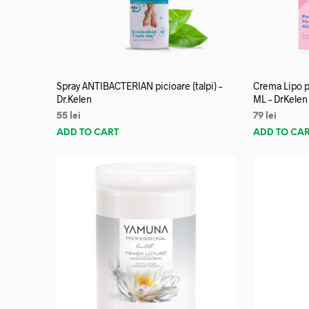
Spray ANTIBACTERIAN picioare (talpi) –
Crema Lipo p
Dr.Kelen
ML – DrKelen
55
lei
79
lei
ADD TO CART
ADD TO CA