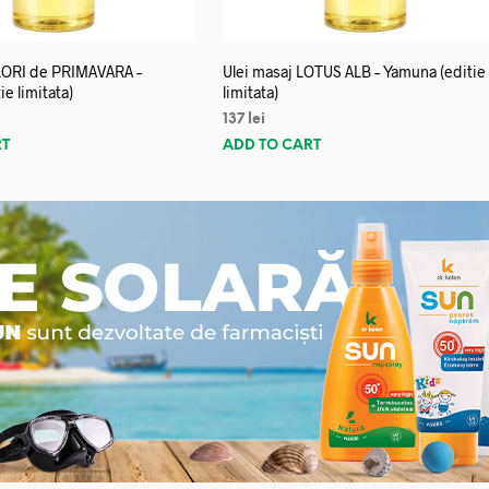
FLORI de PRIMAVARA –
Ulei masaj LOTUS ALB – Yamuna (editie
e limitata)
limitata)
137
lei
RT
ADD TO CART