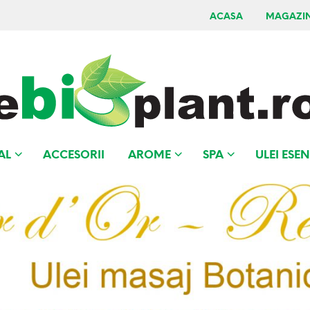
ACASA
MAGAZI
AL
ACCESORII
AROME
SPA
ULEI ESEN