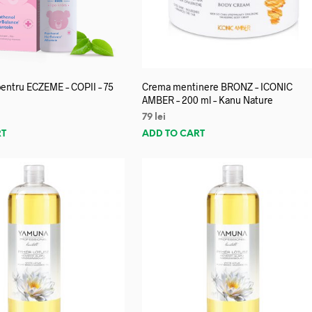
entru ECZEME – COPII – 75
Crema mentinere BRONZ – ICONIC
AMBER – 200 ml – Kanu Nature
79
lei
RT
ADD TO CART