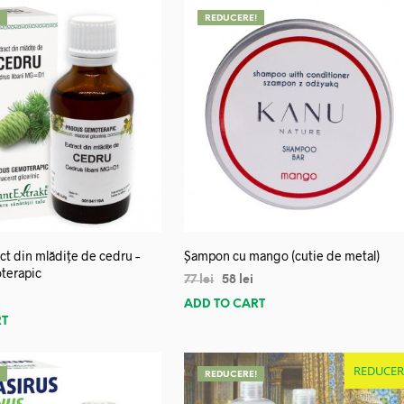
!
REDUCERE!
ct din mlădițe de cedru –
Șampon cu mango (cutie de metal)
terapic
77
lei
58
lei
ADD TO CART
RT
REDUCER
!
REDUCERE!