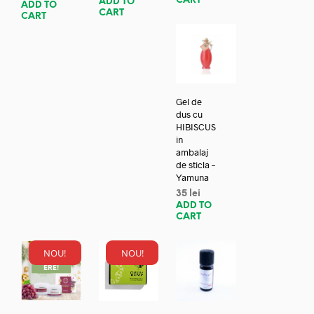
CART
ADD TO
ADD TO
CART
CART
Gel de
dus cu
HIBISCUS
in
ambalaj
de sticla –
Yamuna
35
lei
ADD TO
CART
NOU!
NOU!
REDUC
ERE!