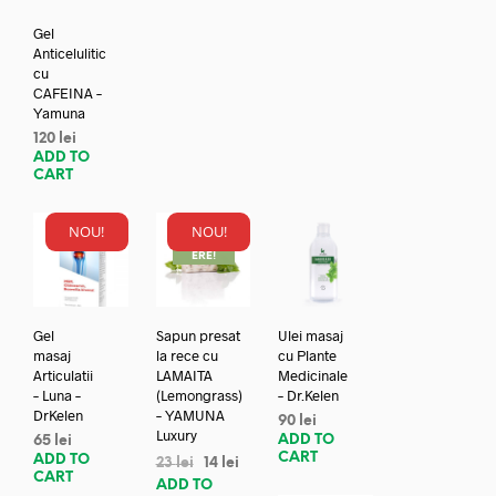
Gel
Anticelulitic
cu
CAFEINA –
Yamuna
120
lei
ADD TO
CART
NOU!
NOU!
REDUC
ERE!
Gel
Sapun presat
Ulei masaj
masaj
la rece cu
cu Plante
Articulatii
LAMAITA
Medicinale
– Luna –
(Lemongrass)
– Dr.Kelen
DrKelen
– YAMUNA
90
lei
Luxury
ADD TO
65
lei
CART
ADD TO
23
lei
14
lei
CART
ADD TO