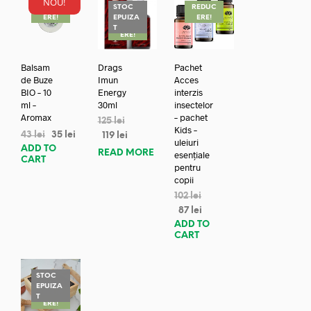
NOU!
REDUC
STOC
REDUC
ERE!
EPUIZA
ERE!
REDUC
T
ERE!
Balsam
Drags
Pachet
de Buze
Imun
Acces
BIO – 10
Energy
interzis
ml –
30ml
insectelor
Aromax
– pachet
125
lei
Kids –
43
lei
35
lei
119
lei
uleiuri
ADD TO
READ MORE
esențiale
CART
pentru
copii
102
lei
87
lei
ADD TO
CART
STOC
EPUIZA
REDUC
T
ERE!