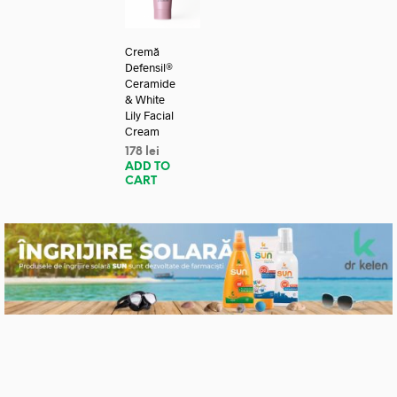
Cremă
Defensil®
Ceramide
& White
Lily Facial
Cream
178
lei
ADD TO
CART