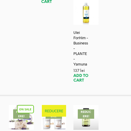
CART
Ulei
ForHim –
Business
–
PLANTE
–
Yamuna
137
lei
ADD TO
CART
REDUCERE
REDUC
REDUC
REDUC
ERE!
ERE!
ERE!