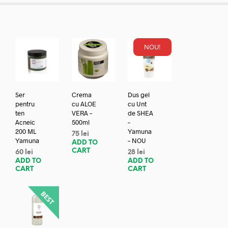
NOU!
Ser
Crema
Dus gel
pentru
cu ALOE
cu Unt
ten
VERA –
de SHEA
Acneic
500ml
–
200 ML
Yamuna
75
lei
Yamuna
– NOU
ADD TO
CART
60
lei
28
lei
ADD TO
ADD TO
CART
CART