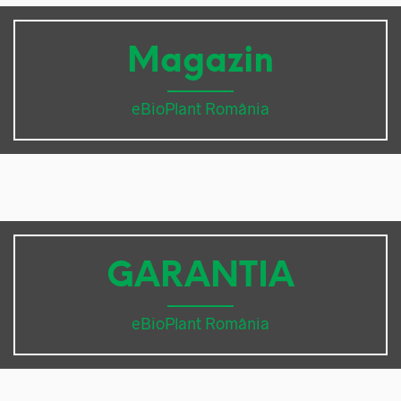
Magazin
eBioPlant România
GARANTIA
eBioPlant România