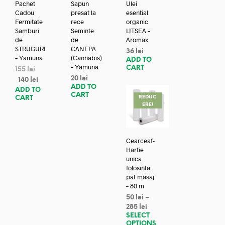
Pachet
Sapun
Ulei
Cadou
presat la
esential
Fermitate
rece
organic
Samburi
Seminte
LITSEA –
de
de
Aromax
STRUGURI
CANEPA
36
lei
– Yamuna
(Cannabis)
ADD TO
– Yamuna
CART
155
lei
20
lei
140
lei
ADD TO
ADD TO
CART
REDUC
CART
ERE!
Cearceaf-
Hartie
unica
folosinta
pat masaj
– 80 m
50
lei
–
285
lei
SELECT
OPTIONS