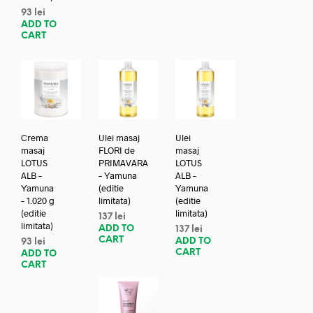
93
lei
ADD TO
CART
Crema
Ulei masaj
Ulei
masaj
FLORI de
masaj
LOTUS
PRIMAVARA
LOTUS
ALB –
– Yamuna
ALB –
Yamuna
(editie
Yamuna
– 1.020 g
limitata)
(editie
(editie
limitata)
137
lei
limitata)
ADD TO
137
lei
CART
ADD TO
93
lei
CART
ADD TO
CART