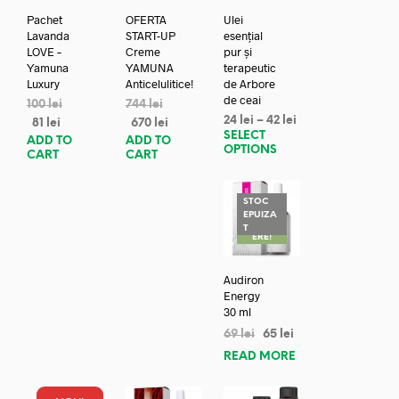
Pachet
OFERTA
Ulei
Lavanda
START-UP
esențial
LOVE –
Creme
pur și
Yamuna
YAMUNA
terapeutic
Luxury
Anticelulitice!
de Arbore
de ceai
100
lei
744
lei
24
lei
–
42
lei
81
lei
670
lei
SELECT
ADD TO
ADD TO
OPTIONS
CART
CART
STOC
EPUIZA
REDUC
T
ERE!
Audiron
Energy
30 ml
69
lei
65
lei
READ MORE