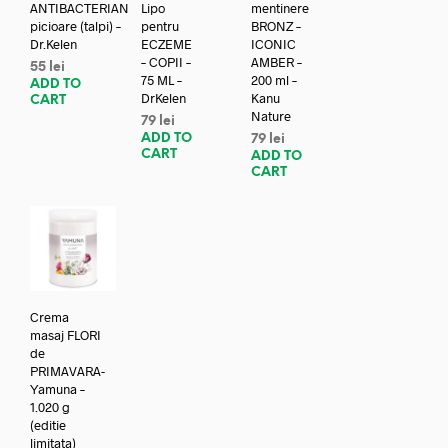
ANTIBACTERIAN
Lipo
mentinere
picioare (talpi) –
pentru
BRONZ –
Dr.Kelen
ECZEME
ICONIC
– COPII –
AMBER –
55
lei
75 ML –
200 ml –
ADD TO
DrKelen
Kanu
CART
Nature
79
lei
ADD TO
79
lei
CART
ADD TO
CART
Crema
masaj FLORI
de
PRIMAVARA-
Yamuna –
1.020 g
(editie
limitata)