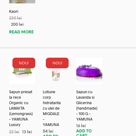
Kaori
230
lei
200
lei
READ MORE
NOU!
NOU!
REDUC
ERE!
Sapun presat
Lotiune
Sapun cu
la rece
corp
Lavanda si
Organic cu
hidratanta
Glicerina
LAMAITA
cu ulei de
(handmade)
(Lemongrass)
MIGDALE
– 100 G –
– YAMUNA
–
YAMUNA
Luxury
YAMUNA
16
lei
ADD TO
54
lei
23
lei
13
lei