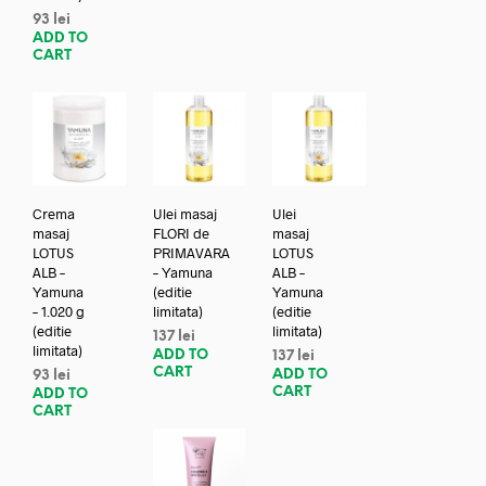
93
lei
ADD TO
CART
Crema
Ulei masaj
Ulei
masaj
FLORI de
masaj
LOTUS
PRIMAVARA
LOTUS
ALB –
– Yamuna
ALB –
Yamuna
(editie
Yamuna
– 1.020 g
limitata)
(editie
(editie
limitata)
137
lei
limitata)
ADD TO
137
lei
CART
ADD TO
93
lei
CART
ADD TO
CART