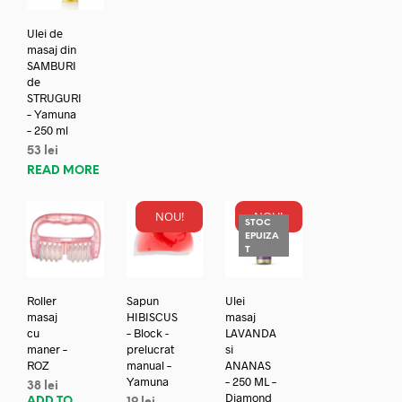
Ulei de
masaj din
SAMBURI
de
STRUGURI
– Yamuna
– 250 ml
53
lei
READ MORE
NOU!
NOU!
STOC
EPUIZA
T
Roller
Sapun
Ulei
masaj
HIBISCUS
masaj
cu
– Block -
LAVANDA
maner –
prelucrat
si
ROZ
manual –
ANANAS
Yamuna
– 250 ML –
38
lei
Diamond
ADD TO