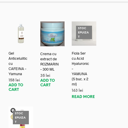
STOC
EPUIZA
T
Gel
Fiola Ser
Crema cu
Anticelulitic
cu Acid
extract de
cu
Hyaluronic
ROZMARIN
CAFEINA –
–
– 300 ML
Yamuna
YAMUNA
35
lei
(5 buc. x 2
158
lei
ADD TO
ml)
ADD TO
CART
CART
163
lei
READ MORE
STOC
EPUIZA
T