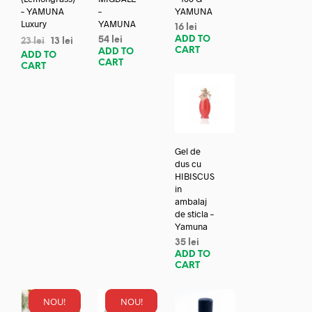
– YAMUNA
–
YAMUNA
Luxury
YAMUNA
16
lei
ADD TO
54
lei
23
lei
13
lei
CART
ADD TO
ADD TO
CART
CART
Gel de
dus cu
HIBISCUS
in
ambalaj
de sticla –
Yamuna
35
lei
ADD TO
CART
NOU!
NOU!
REDUC