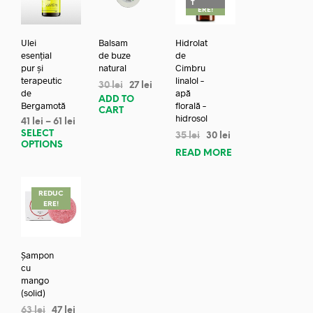
T
ERE!
Ulei
Balsam
Hidrolat
esențial
de buze
de
pur și
natural
Cimbru
terapeutic
linalol –
30
lei
27
lei
de
apă
ADD TO
Bergamotă
florală –
CART
hidrosol
41
lei
–
61
lei
SELECT
35
lei
30
lei
OPTIONS
READ MORE
REDUC
ERE!
Șampon
cu
mango
(solid)
63
lei
47
lei