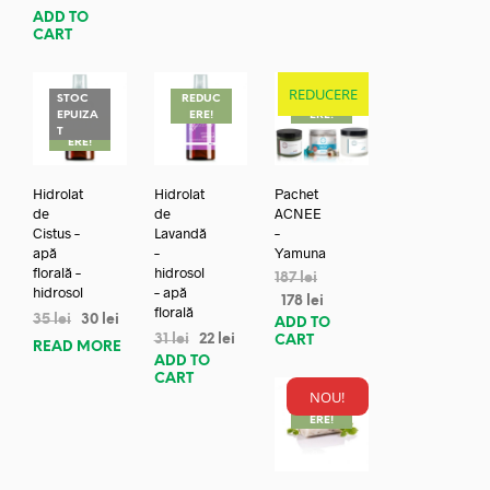
ADD TO
CART
REDUCERE
STOC
REDUC
REDUC
EPUIZA
ERE!
ERE!
REDUC
T
ERE!
Hidrolat
Hidrolat
Pachet
de
de
ACNEE
Cistus –
Lavandă
–
apă
–
Yamuna
florală –
hidrosol
187
lei
hidrosol
– apă
178
lei
florală
35
lei
30
lei
ADD TO
31
lei
22
lei
CART
READ MORE
ADD TO
CART
NOU!
REDUC
ERE!