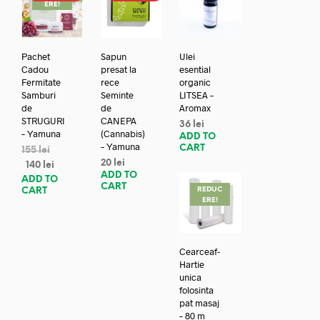
ERE!
Pachet
Sapun
Ulei
Cadou
presat la
esential
Fermitate
rece
organic
Samburi
Seminte
LITSEA –
de
de
Aromax
STRUGURI
CANEPA
36
lei
– Yamuna
(Cannabis)
ADD TO
– Yamuna
CART
155
lei
20
lei
140
lei
ADD TO
ADD TO
CART
REDUC
CART
ERE!
Cearceaf-
Hartie
unica
folosinta
pat masaj
– 80 m