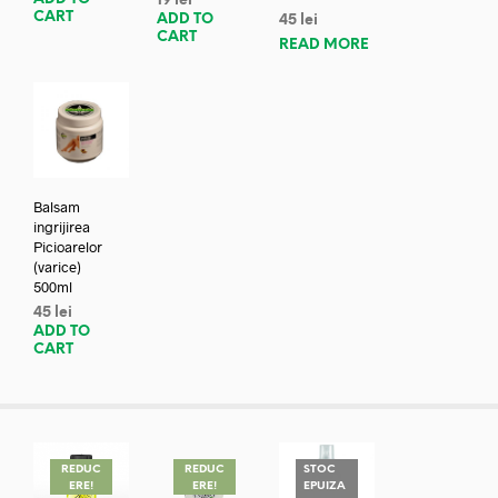
19
lei
CART
ADD TO
45
lei
CART
READ MORE
Balsam
ingrijirea
Picioarelor
(varice)
500ml
45
lei
ADD TO
CART
REDUC
REDUC
STOC
ERE!
ERE!
EPUIZA
REDUC