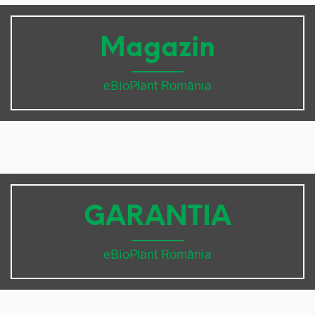
Magazin
eBioPlant România
GARANTIA
eBioPlant România