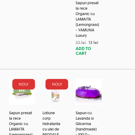
Sapun presat
la rece
Organic cu
LAMAITA
(Lemongrass)
– YAMUNA
Luxury
23
lei
13
lei
ADD TO
CART
NOU!
NOU!
REDUC
ERE!
Sapun presat
Lotiune
Sapun cu
la rece
corp
Lavanda si
Organic cu
hidratanta
Glicerina
LAMAITA
cu ulei de
(handmade)
(Lemongrass)
MIGDALE
– 100 G –