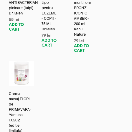
ANTIBACTERIAN
Lipo
mentinere
picioare (talpi) –
pentru
BRONZ –
Dr.Kelen
ECZEME
ICONIC
– COPII –
AMBER –
55
lei
75 ML –
200 ml –
ADD TO
DrKelen
Kanu
CART
Nature
79
lei
ADD TO
79
lei
CART
ADD TO
CART
Crema
masaj FLORI
de
PRIMAVARA-
Yamuna –
1.020 g
(editie
limitata)