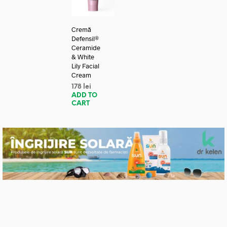
Cremă
Defensil®
Ceramide
& White
Lily Facial
Cream
178
lei
ADD TO
CART