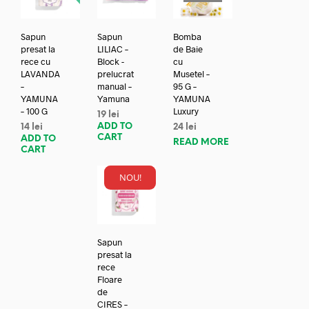
Sapun
Sapun
Bomba
presat la
LILIAC –
de Baie
rece cu
Block -
cu
LAVANDA
prelucrat
Musetel –
–
manual –
95 G –
YAMUNA
Yamuna
YAMUNA
– 100 G
Luxury
19
lei
ADD TO
14
lei
24
lei
CART
ADD TO
READ MORE
CART
NOU!
Sapun
presat la
rece
Floare
de
CIRES –