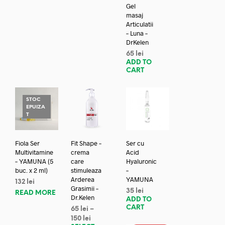
Gel
masaj
Articulatii
– Luna –
DrKelen
65
lei
ADD TO
CART
STOC
EPUIZA
T
Fiola Ser
Fit Shape –
Ser cu
Multivitamine
crema
Acid
– YAMUNA (5
care
Hyaluronic
buc. x 2 ml)
stimuleaza
–
Arderea
YAMUNA
132
lei
Grasimii –
35
lei
READ MORE
Dr.Kelen
ADD TO
CART
65
lei
–
150
lei