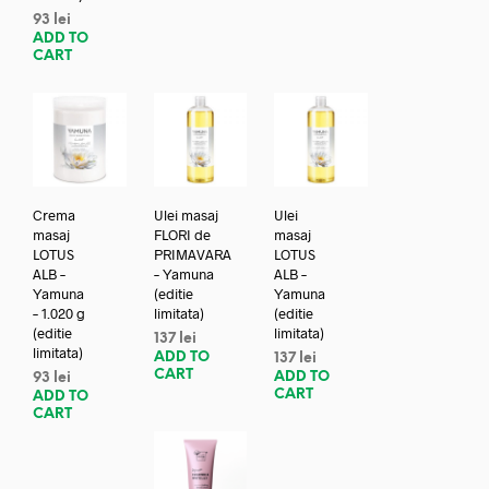
93
lei
ADD TO
CART
Crema
Ulei masaj
Ulei
masaj
FLORI de
masaj
LOTUS
PRIMAVARA
LOTUS
ALB –
– Yamuna
ALB –
Yamuna
(editie
Yamuna
– 1.020 g
limitata)
(editie
(editie
limitata)
137
lei
limitata)
ADD TO
137
lei
CART
ADD TO
93
lei
CART
ADD TO
CART