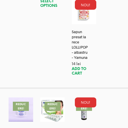
SELECT
NOU!
OPTIONS
Sapun
presat la
rece
LOLLIPOP
– albastru
– Yamuna
14
lei
ADD TO
CART
NOU!
REDUC
REDUC
REDUC
ERE!
ERE!
ERE!