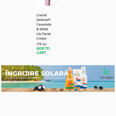
Cremă
Defensil®
Ceramide
& White
Lily Facial
Cream
178
lei
ADD TO
CART