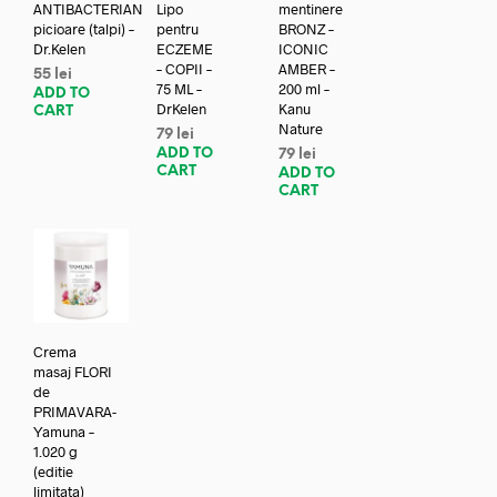
ANTIBACTERIAN
Lipo
mentinere
picioare (talpi) –
pentru
BRONZ –
Dr.Kelen
ECZEME
ICONIC
– COPII –
AMBER –
55
lei
75 ML –
200 ml –
ADD TO
DrKelen
Kanu
CART
Nature
79
lei
ADD TO
79
lei
CART
ADD TO
CART
Crema
masaj FLORI
de
PRIMAVARA-
Yamuna –
1.020 g
(editie
limitata)