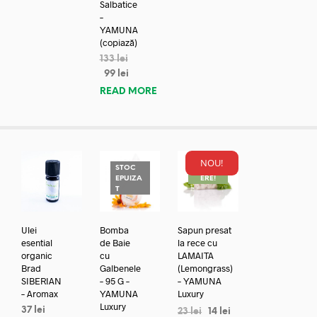
Salbatice
–
YAMUNA
(copiază)
133
lei
99
lei
READ MORE
NOU!
STOC
REDUC
EPUIZA
ERE!
T
Ulei
Bomba
Sapun presat
esential
de Baie
la rece cu
organic
cu
LAMAITA
Brad
Galbenele
(Lemongrass)
SIBERIAN
– 95 G –
– YAMUNA
– Aromax
YAMUNA
Luxury
Luxury
37
lei
23
lei
14
lei