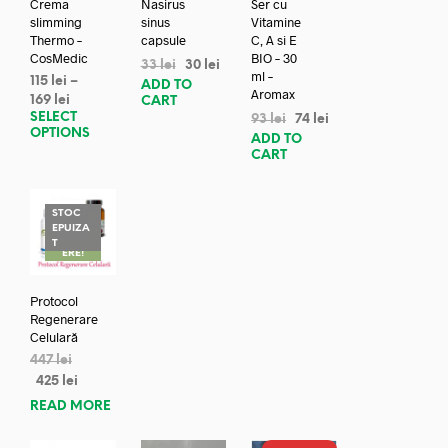
Crema
Nasirus
Ser cu
slimming
sinus
Vitamine
Thermo –
capsule
C, A si E
CosMedic
BIO – 30
33
lei
30
lei
ml –
115
lei
–
ADD TO
Aromax
169
lei
CART
SELECT
93
lei
74
lei
OPTIONS
ADD TO
CART
STOC
EPUIZA
REDUC
T
ERE!
Protocol
Regenerare
Celulară
447
lei
425
lei
READ MORE