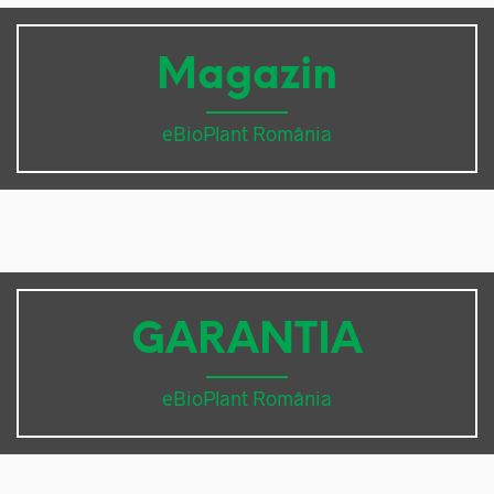
Magazin
eBioPlant România
GARANTIA
eBioPlant România