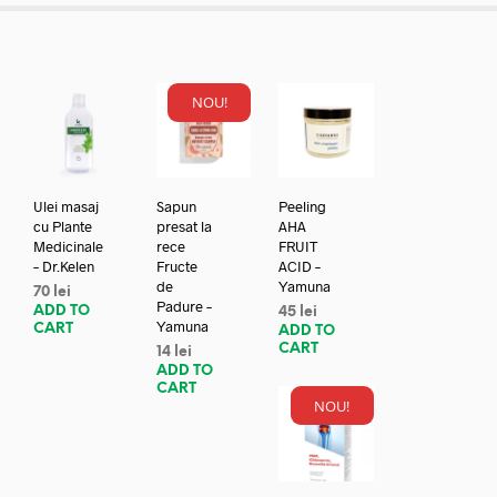
NOU!
Ulei masaj
Sapun
Peeling
cu Plante
presat la
AHA
Medicinale
rece
FRUIT
– Dr.Kelen
Fructe
ACID –
de
Yamuna
70
lei
Padure –
ADD TO
45
lei
Yamuna
CART
ADD TO
CART
14
lei
ADD TO
CART
NOU!