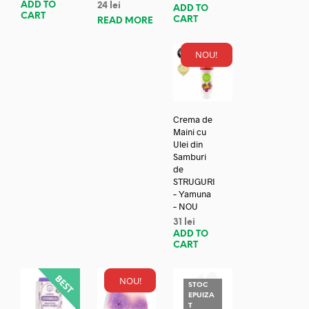
ADD TO
24
lei
ADD TO
CART
CART
READ MORE
NOU!
Crema de
Maini cu
Ulei din
Samburi
de
STRUGURI
– Yamuna
– NOU
31
lei
ADD TO
CART
NOU!
STOC
EPUIZA
T