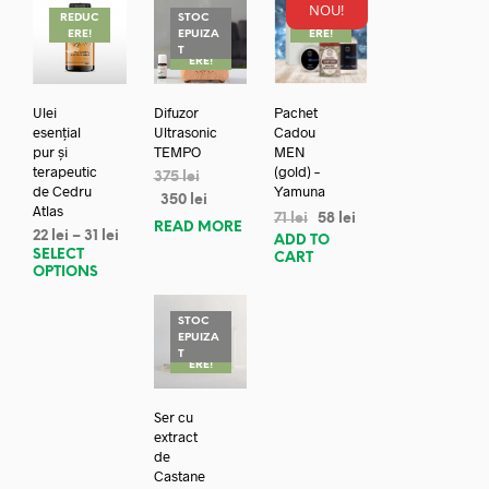
NOU!
REDUC
STOC
REDUC
ERE!
EPUIZA
ERE!
REDUC
T
ERE!
Ulei
Difuzor
Pachet
esențial
Ultrasonic
Cadou
pur și
TEMPO
MEN
terapeutic
(gold) –
375
lei
de Cedru
Yamuna
350
lei
Atlas
71
lei
58
lei
READ MORE
22
lei
–
31
lei
ADD TO
SELECT
CART
OPTIONS
STOC
EPUIZA
REDUC
T
ERE!
Ser cu
extract
de
Castane