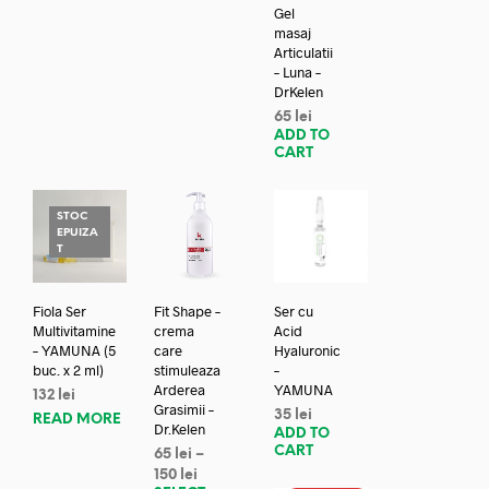
Gel
masaj
Articulatii
– Luna –
DrKelen
65
lei
ADD TO
CART
STOC
EPUIZA
T
Fiola Ser
Fit Shape –
Ser cu
Multivitamine
crema
Acid
– YAMUNA (5
care
Hyaluronic
buc. x 2 ml)
stimuleaza
–
Arderea
YAMUNA
132
lei
Grasimii –
35
lei
READ MORE
Dr.Kelen
ADD TO
CART
65
lei
–
150
lei