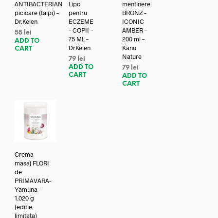
ANTIBACTERIAN
Lipo
mentinere
picioare (talpi) –
pentru
BRONZ –
Dr.Kelen
ECZEME
ICONIC
– COPII –
AMBER –
55
lei
75 ML –
200 ml –
ADD TO
DrKelen
Kanu
CART
Nature
79
lei
ADD TO
79
lei
CART
ADD TO
CART
Crema
masaj FLORI
de
PRIMAVARA-
Yamuna –
1.020 g
(editie
limitata)