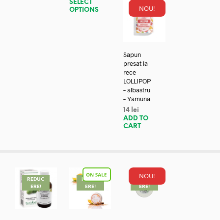
SELECT
NOU!
OPTIONS
Sapun
presat la
rece
LOLLIPOP
– albastru
– Yamuna
14
lei
ADD TO
CART
NOU!
REDUC
REDUC
REDUC
ERE!
ERE!
ERE!