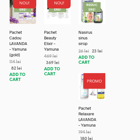
NOU!
NOU!
REDUC
REDUC
REDUC
ERE!
ERE!
ERE!
Pachet
Pachet
Nasirus
Cadou
Beauty
sinus
LAVANDA
Elixir –
sirop
– Yamuna
Yamuna
26
lei
23
lei
(gold)
469
lei
ADD TO
114
lei
CART
369
lei
82
lei
ADD TO
CART
ADD TO
CART
PROMO
REDUC
ERE!
Pachet
Relaxare
LAVANDA
– Yamuna
194
lei
180
lei