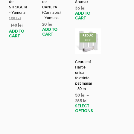
de
de
Aromax
STRUGURI
CANEPA
36
lei
– Yamuna
(Cannabis)
ADD TO
– Yamuna
CART
155
lei
20
lei
140
lei
ADD TO
ADD TO
CART
REDUC
CART
ERE!
Cearceaf-
Hartie
unica
folosinta
pat masaj
– 80 m
50
lei
–
285
lei
SELECT
OPTIONS