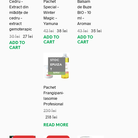
Cedru –
Pachet
Balsam
Extract din
Special –
de Buze
mlădițe de
Winter
BIO – 10
cedru –
Magic –
ml –
extract
Yamuna
Aromax
gemoterapic
42
lei
38
lei
43
lei
35
lei
30
lei
27
lei
ADD TO
ADD TO
CART
CART
ADD TO
CART
STOC
EPUIZA
REDUC
T
ERE!
Pachet
Frangipani-
Iasomie
Profesional
230
lei
218
lei
READ MORE