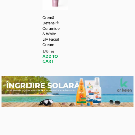
Cremă
Defensil®
Ceramide
& White
Lily Facial
Cream
178
lei
ADD TO
CART