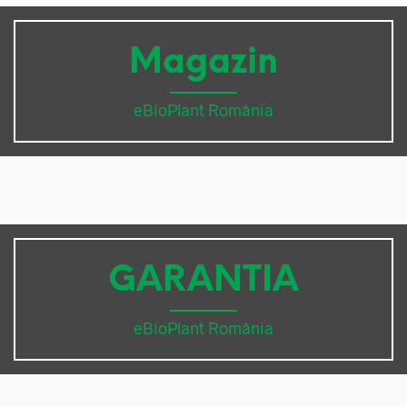
Magazin
eBioPlant România
GARANTIA
eBioPlant România