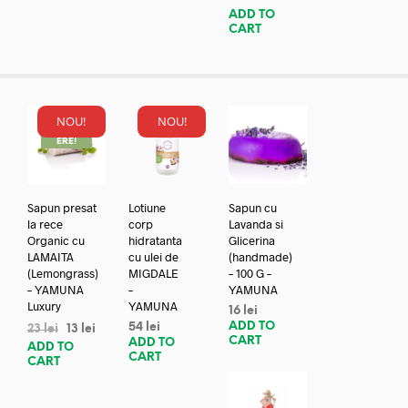
ADD TO
CART
NOU!
NOU!
REDUC
ERE!
Sapun presat
Lotiune
Sapun cu
la rece
corp
Lavanda si
Organic cu
hidratanta
Glicerina
LAMAITA
cu ulei de
(handmade)
(Lemongrass)
MIGDALE
– 100 G –
– YAMUNA
–
YAMUNA
Luxury
YAMUNA
16
lei
ADD TO
54
lei
23
lei
13
lei
CART
ADD TO
ADD TO
CART
CART