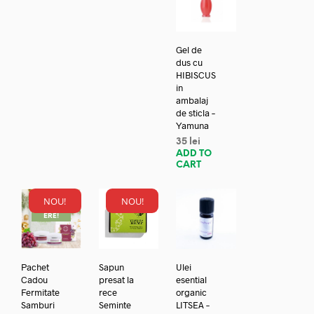
Gel de
dus cu
HIBISCUS
in
ambalaj
de sticla –
Yamuna
35
lei
ADD TO
CART
NOU!
NOU!
REDUC
ERE!
Pachet
Sapun
Ulei
Cadou
presat la
esential
Fermitate
rece
organic
Samburi
Seminte
LITSEA –