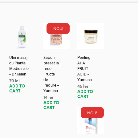
NOU!
Ulei masaj
Sapun
Peeling
cu Plante
presat la
AHA
Medicinale
rece
FRUIT
– Dr.Kelen
Fructe
ACID –
de
Yamuna
70
lei
Padure –
ADD TO
45
lei
Yamuna
CART
ADD TO
CART
14
lei
ADD TO
CART
NOU!