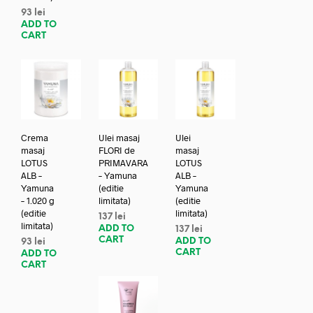
93
lei
ADD TO
CART
Crema
Ulei masaj
Ulei
masaj
FLORI de
masaj
LOTUS
PRIMAVARA
LOTUS
ALB –
– Yamuna
ALB –
Yamuna
(editie
Yamuna
– 1.020 g
limitata)
(editie
(editie
limitata)
137
lei
limitata)
ADD TO
137
lei
CART
ADD TO
93
lei
CART
ADD TO
CART