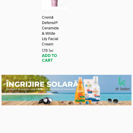
Cremă
Defensil®
Ceramide
& White
Lily Facial
Cream
178
lei
ADD TO
CART