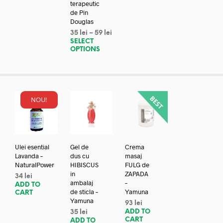
terapeutic
de Pin
Douglas
35
lei
–
59
lei
SELECT
OPTIONS
NOU!
Ulei esential
Gel de
Crema
Lavanda –
dus cu
masaj
NaturalPower
HIBISCUS
FULG de
in
ZAPADA
34
lei
ambalaj
–
ADD TO
de sticla –
Yamuna
CART
Yamuna
93
lei
ADD TO
35
lei
CART
ADD TO