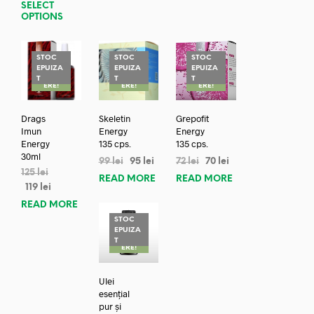
SELECT
OPTIONS
STOC
STOC
STOC
EPUIZA
EPUIZA
EPUIZA
REDUC
REDUC
REDUC
T
T
T
ERE!
ERE!
ERE!
Drags
Skeletin
Grepofit
Imun
Energy
Energy
Energy
135 cps.
135 cps.
30ml
99
lei
95
lei
72
lei
70
lei
125
lei
READ MORE
READ MORE
119
lei
READ MORE
STOC
EPUIZA
REDUC
T
ERE!
Ulei
esențial
pur și