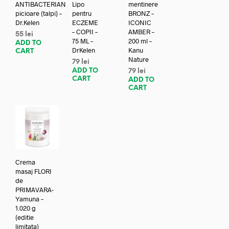
ANTIBACTERIAN
Lipo
mentinere
picioare (talpi) –
pentru
BRONZ –
Dr.Kelen
ECZEME
ICONIC
– COPII –
AMBER –
55
lei
75 ML –
200 ml –
ADD TO
DrKelen
Kanu
CART
Nature
79
lei
ADD TO
79
lei
CART
ADD TO
CART
Crema
masaj FLORI
de
PRIMAVARA-
Yamuna –
1.020 g
(editie
limitata)