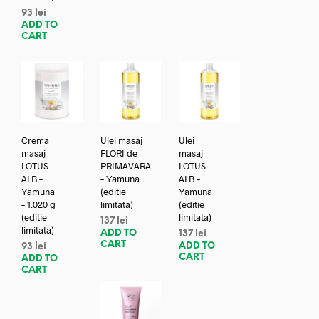
93
lei
ADD TO
CART
Crema
Ulei masaj
Ulei
masaj
FLORI de
masaj
LOTUS
PRIMAVARA
LOTUS
ALB –
– Yamuna
ALB –
Yamuna
(editie
Yamuna
– 1.020 g
limitata)
(editie
(editie
limitata)
137
lei
limitata)
ADD TO
137
lei
CART
ADD TO
93
lei
CART
ADD TO
CART