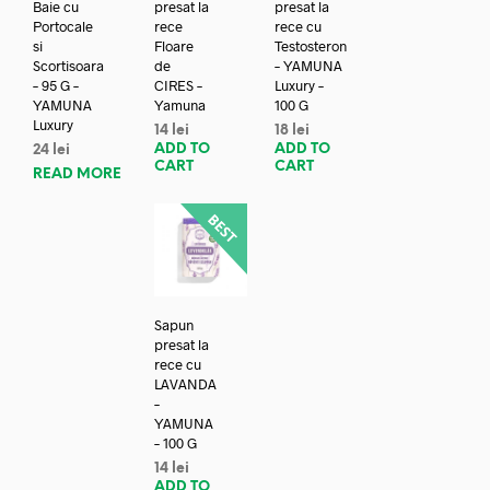
Baie cu
presat la
presat la
Portocale
rece
rece cu
si
Floare
Testosteron
Scortisoara
de
– YAMUNA
– 95 G –
CIRES –
Luxury –
YAMUNA
Yamuna
100 G
Luxury
14
lei
18
lei
ADD TO
ADD TO
24
lei
CART
CART
READ MORE
Sapun
presat la
rece cu
LAVANDA
–
YAMUNA
– 100 G
14
lei
ADD TO