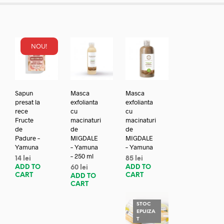
NOU!
Sapun
Masca
Masca
presat la
exfolianta
exfolianta
rece
cu
cu
Fructe
macinaturi
macinaturi
de
de
de
Padure –
MIGDALE
MIGDALE
Yamuna
– Yamuna
– Yamuna
– 250 ml
14
lei
85
lei
ADD TO
ADD TO
60
lei
CART
CART
ADD TO
CART
STOC
EPUIZA
T