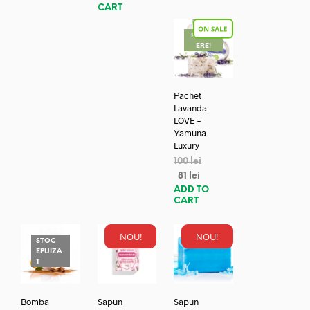
CART
REDUC
ERE!
Pachet
Lavanda
LOVE –
Yamuna
Luxury
100
lei
81
lei
ADD TO
CART
NOU!
NOU!
STOC
EPUIZA
T
Bomba
Sapun
Sapun