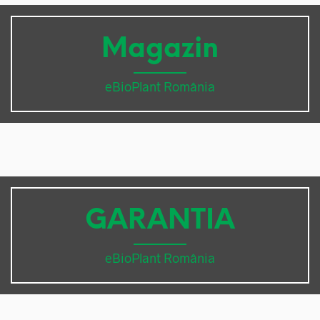
Magazin
eBioPlant România
GARANTIA
eBioPlant România