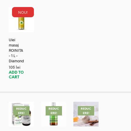
NOU!
Ulei
masaj
ROINITA
– 1 L –
Diamond
105
lei
ADD TO
CART
REDUC
REDUC
REDUC
ERE!
ERE!
ERE!