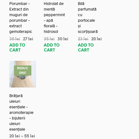
Porumbar –
Hidrolat de
Bilă
Extract din
mentă
parfumată
muguri de
peppermint
cu
porumbar –
– apă
portocale
extract
florală –
și
gemoterapic
hidrosol
scorțișoară
30
lei
27
lei
35
lei
30
lei
23
lei
20
lei
ADD TO
ADD TO
ADD TO
CART
CART
CART
REDUC
ERE!
Brățară
uleiuri
esențiale –
aromoterapie
– bijuterii
uleiuri
esențiale
20
lei
–
55
lei