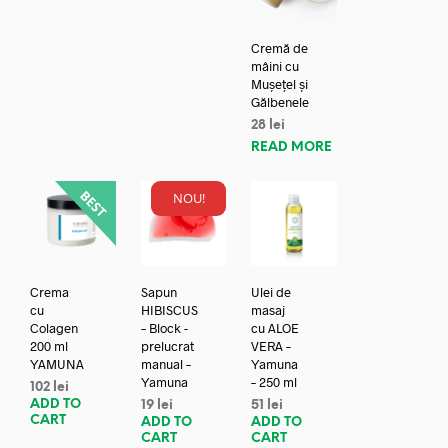
Cremă de
mâini cu
Mușețel și
Gălbenele
28
lei
READ MORE
NOU!
Crema
Sapun
Ulei de
cu
HIBISCUS
masaj
Colagen
– Block -
cu ALOE
200 ml
prelucrat
VERA –
YAMUNA
manual –
Yamuna
Yamuna
– 250 ml
102
lei
ADD TO
19
lei
51
lei
CART
ADD TO
ADD TO
CART
CART