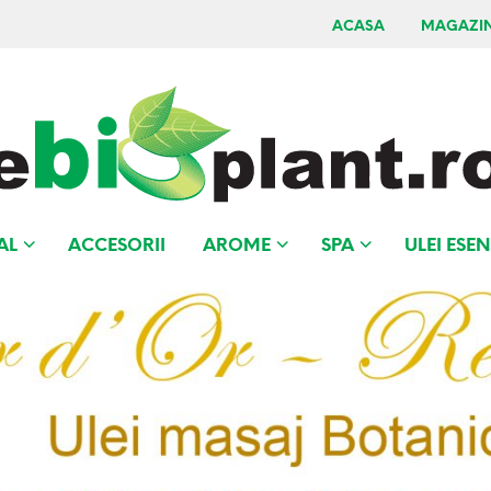
ACASA
MAGAZI
AL
ACCESORII
AROME
SPA
ULEI ESEN