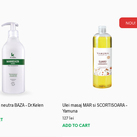
NOU!
neutra BAZA – Dr.Kelen
Ulei masaj MAR si SCORTISOARA –
Yamuna
127
lei
RT
ADD TO CART