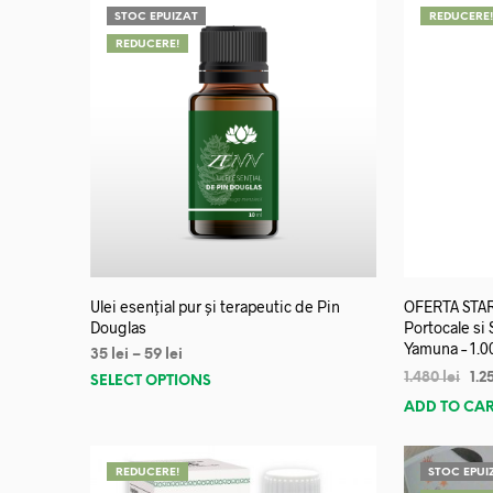
STOC EPUIZAT
REDUCERE
REDUCERE!
Ulei esențial pur și terapeutic de Pin
OFERTA START
Douglas
Portocale si
Yamuna – 1.0
35
lei
–
59
lei
1.480
lei
1.2
SELECT OPTIONS
ADD TO CA
REDUCERE!
STOC EPUI