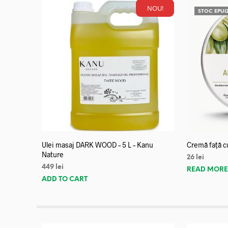
NOU!
STOC EPUI
Ulei masaj DARK WOOD – 5 L – Kanu
Cremă față c
Nature
26
lei
449
lei
READ MOR
ADD TO CART