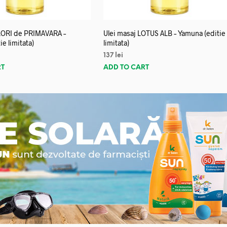
FLORI de PRIMAVARA –
Ulei masaj LOTUS ALB – Yamuna (editie
e limitata)
limitata)
137
lei
RT
ADD TO CART