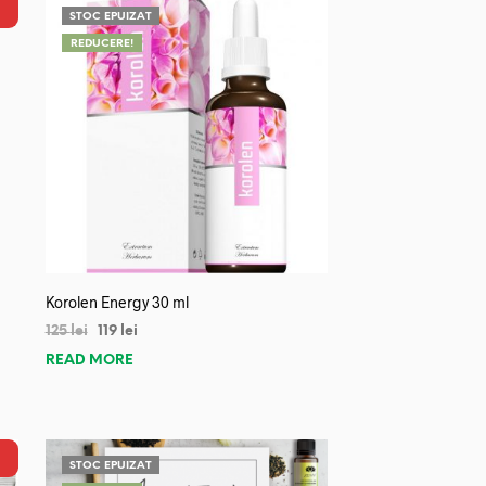
STOC EPUIZAT
REDUCERE!
Korolen Energy 30 ml
125
lei
119
lei
READ MORE
STOC EPUIZAT