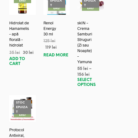
ERE!
EPUIZA
EPUIZA
REDUC
REDUC
T
T
ERE!
ERE!
Hidrolat de
Renol
skIN –
Hamamelis
Energy
Crema
– apă
30 ml
Samburi
florală –
Struguri
125
lei
hidrolat
(Zi sau
119
lei
Noapte)
35
lei
30
lei
READ MORE
–
ADD TO
Yamuna
CART
55
lei
–
156
lei
SELECT
OPTIONS
STOC
EPUIZA
REDUC
T
ERE!
Protocol
Antiviral,