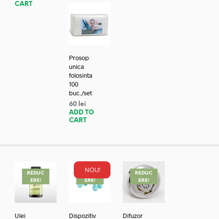
CART
Prosop
unica
folosinta
100
buc./set
60
lei
ADD TO
CART
NOU!
REDUC
REDUC
REDUC
ERE!
ERE!
ERE!
Ulei
Dispozitiv
Difuzor