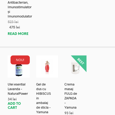
Antibacterian,
Imunostimulator
și
Imunomodulator
523
lei
475
lei
READ MORE
NOU!
Ulei esential
Gel de
Crema
Lavanda –
dus cu
masaj
NaturalPower
HIBISCUS
FULG de
in
ZAPADA
34
lei
ambalaj
–
ADD TO
de sticla –
Yamuna
CART
Yamuna
93
lei