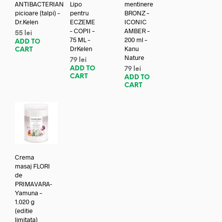
ANTIBACTERIAN
Lipo
mentinere
picioare (talpi) –
pentru
BRONZ –
Dr.Kelen
ECZEME
ICONIC
– COPII –
AMBER –
55
lei
75 ML –
200 ml –
ADD TO
DrKelen
Kanu
CART
Nature
79
lei
ADD TO
79
lei
CART
ADD TO
CART
Crema
masaj FLORI
de
PRIMAVARA-
Yamuna –
1.020 g
(editie
limitata)