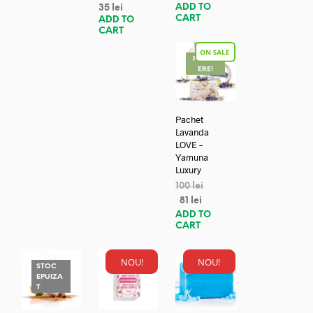
ADD TO
35
lei
CART
ADD TO
CART
REDUC
ERE!
Pachet
Lavanda
LOVE –
Yamuna
Luxury
100
lei
81
lei
ADD TO
CART
NOU!
NOU!
STOC
EPUIZA
T