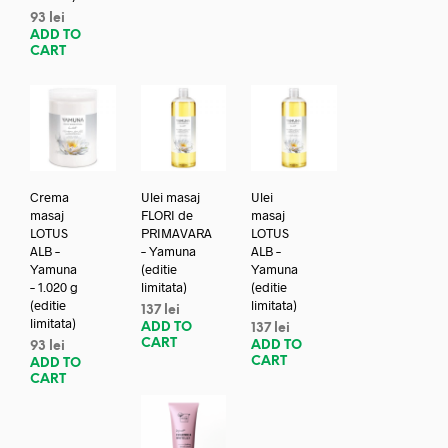
93
lei
ADD TO
CART
Crema
Ulei masaj
Ulei
masaj
FLORI de
masaj
LOTUS
PRIMAVARA
LOTUS
ALB –
– Yamuna
ALB –
Yamuna
(editie
Yamuna
– 1.020 g
limitata)
(editie
(editie
limitata)
137
lei
limitata)
ADD TO
137
lei
CART
ADD TO
93
lei
CART
ADD TO
CART