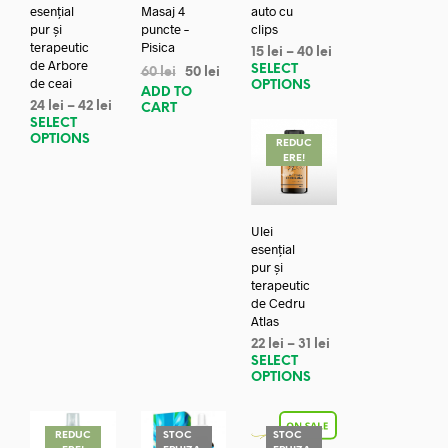
esențial
Masaj 4
auto cu
pur și
puncte –
clips
terapeutic
Pisica
15
lei
–
40
lei
de Arbore
SELECT
60
lei
50
lei
de ceai
OPTIONS
ADD TO
24
lei
–
42
lei
CART
SELECT
OPTIONS
REDUC
ERE!
Ulei
esențial
pur și
terapeutic
de Cedru
Atlas
22
lei
–
31
lei
SELECT
OPTIONS
REDUC
STOC
STOC