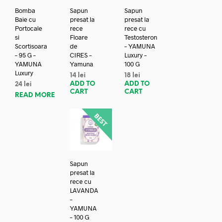
Bomba
Sapun
Sapun
Baie cu
presat la
presat la
Portocale
rece
rece cu
si
Floare
Testosteron
Scortisoara
de
– YAMUNA
– 95 G –
CIRES –
Luxury –
YAMUNA
Yamuna
100 G
Luxury
14
lei
18
lei
ADD TO
ADD TO
24
lei
CART
CART
READ MORE
Sapun
presat la
rece cu
LAVANDA
–
YAMUNA
– 100 G