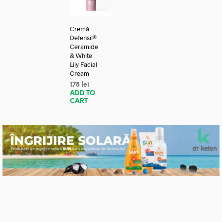
Cremă
Defensil®
Ceramide
& White
Lily Facial
Cream
178
lei
ADD TO
CART