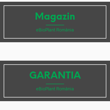
Magazin
eBioPlant România
GARANTIA
eBioPlant România