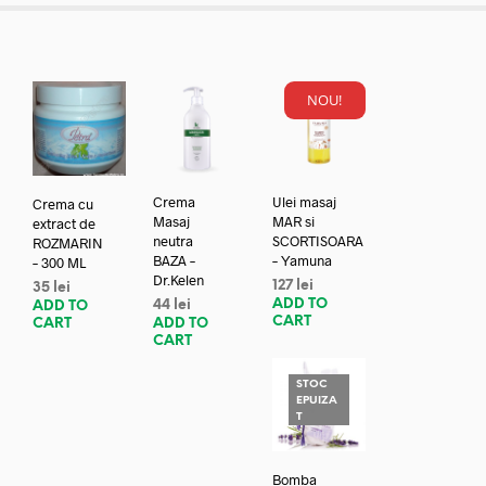
NOU!
Crema
Ulei masaj
Crema cu
Masaj
MAR si
extract de
neutra
SCORTISOARA
ROZMARIN
BAZA –
– Yamuna
– 300 ML
Dr.Kelen
127
lei
35
lei
ADD TO
44
lei
ADD TO
CART
ADD TO
CART
CART
STOC
EPUIZA
T
Bomba