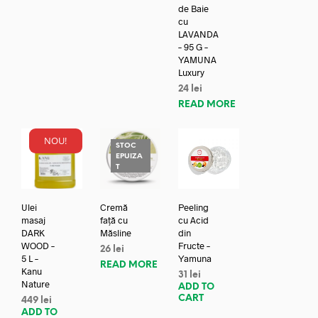
de Baie
cu
LAVANDA
– 95 G –
YAMUNA
Luxury
24
lei
READ MORE
NOU!
STOC
EPUIZA
T
Ulei
Cremă
Peeling
masaj
față cu
cu Acid
DARK
Măsline
din
WOOD –
Fructe –
26
lei
5 L –
Yamuna
READ MORE
Kanu
31
lei
Nature
ADD TO
CART
449
lei
ADD TO