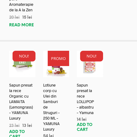
Aromaterapie
de la A la Zen
20
lei
15
lei
READ MORE
NOU!
NOU!
PROMO
REDUC
ERE!
Sapun presat
Lotiune
Sapun
la rece
corp cu
presat la
Organic cu
Ulei din
rece
LAMAITA
Samburi
LOLLIPOP
(Lemongrass)
de
– albastru
– YAMUNA
Struguri –
– Yamuna
Luxury
250 ML –
14
lei
YAMUNA
ADD TO
23
lei
13
lei
Luxury
CART
ADD TO
54
lei
CART