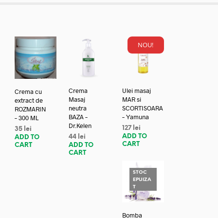
NOU!
Crema
Ulei masaj
Crema cu
Masaj
MAR si
extract de
neutra
SCORTISOARA
ROZMARIN
BAZA –
– Yamuna
– 300 ML
Dr.Kelen
127
lei
35
lei
ADD TO
44
lei
ADD TO
CART
ADD TO
CART
CART
STOC
EPUIZA
T
Bomba