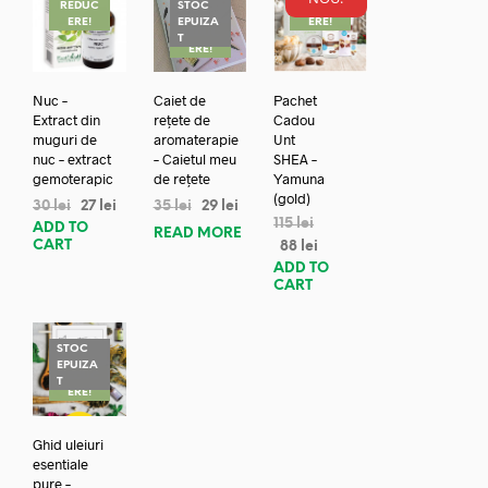
REDUC
STOC
REDUC
ERE!
EPUIZA
ERE!
REDUC
T
ERE!
Nuc –
Caiet de
Pachet
Extract din
rețete de
Cadou
muguri de
aromaterapie
Unt
nuc – extract
– Caietul meu
SHEA –
gemoterapic
de rețete
Yamuna
(gold)
30
lei
27
lei
35
lei
29
lei
115
lei
ADD TO
READ MORE
CART
88
lei
ADD TO
CART
STOC
EPUIZA
REDUC
T
ERE!
Ghid uleiuri
esentiale
pure –