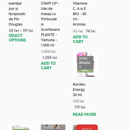
esențial
START UP –
Vitamine
pur și
Ulei de
C, A si E
terapeutic
masaj cu
BIO – 30
de Pin
Portocale
ml –
Douglas
si
Aromax
Scortisoara
35
lei
–
59
lei
93
lei
74
lei
PLANTE –
SELECT
ADD TO
Yamuna –
OPTIONS
CART
1.000 ml
1.480
lei
1.258
lei
STOC
EPUIZA
ADD TO
REDUC
T
CART
ERE!
Korolen
Energy
30 ml
125
lei
119
lei
READ MORE
NOU!