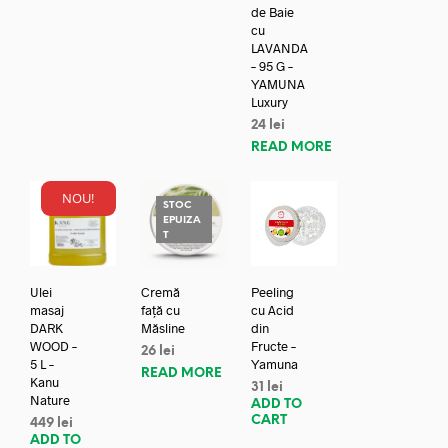
de Baie
cu
LAVANDA
– 95 G –
YAMUNA
Luxury
24
lei
READ MORE
NOU!
STOC
EPUIZA
T
Ulei
Cremă
Peeling
masaj
față cu
cu Acid
DARK
Măsline
din
WOOD –
Fructe –
26
lei
5 L –
Yamuna
READ MORE
Kanu
31
lei
Nature
ADD TO
CART
449
lei
ADD TO