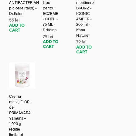
ANTIBACTERIAN
Lipo
mentinere
picioare (talpi) –
pentru
BRONZ –
Dr.Kelen
ECZEME
ICONIC
– COPII –
AMBER –
55
lei
75 ML –
200 ml –
ADD TO
DrKelen
Kanu
CART
Nature
79
lei
ADD TO
79
lei
CART
ADD TO
CART
Crema
masaj FLORI
de
PRIMAVARA-
Yamuna –
1.020 g
(editie
limitata)