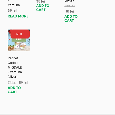
–
Luxury
35
lei
Yamuna
ADD TO
100
lei
CART
39
lei
81
lei
READ MORE
ADD TO
CART
NOU!
REDUC
ERE!
Pachet
Cadou
MIGDALE
– Yamuna
(silver)
74
lei
59
lei
ADD TO
CART