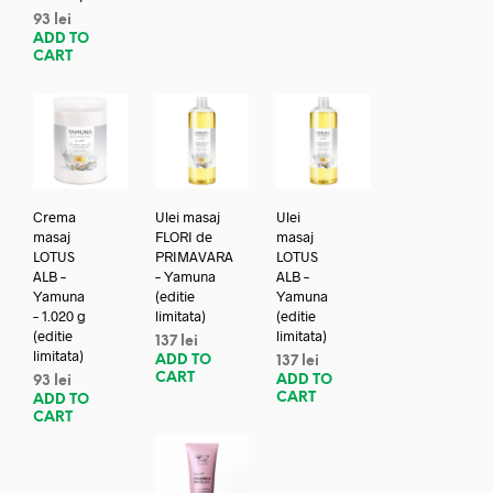
93
lei
ADD TO
CART
Crema
Ulei masaj
Ulei
masaj
FLORI de
masaj
LOTUS
PRIMAVARA
LOTUS
ALB –
– Yamuna
ALB –
Yamuna
(editie
Yamuna
– 1.020 g
limitata)
(editie
(editie
limitata)
137
lei
limitata)
ADD TO
137
lei
CART
ADD TO
93
lei
CART
ADD TO
CART