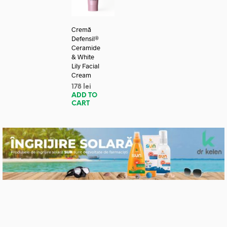
Cremă
Defensil®
Ceramide
& White
Lily Facial
Cream
178
lei
ADD TO
CART