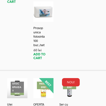
CART
Prosop
unica
folosinta
100
buc./set
60
lei
ADD TO
CART
NOU!
STOC
REDUC
REDUC
EPUIZA
ERE!
ERE!
REDUC
T
ERE!
Ulei
OFERTA
Ser cu