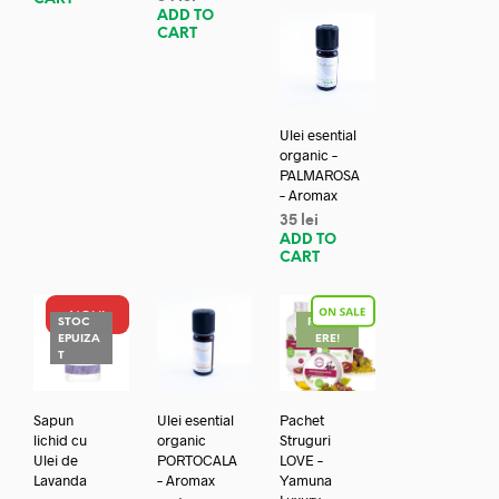
ADD TO
CART
Ulei esential
organic –
PALMAROSA
– Aromax
35
lei
ADD TO
CART
NOU!
STOC
REDUC
EPUIZA
ERE!
T
Sapun
Ulei esential
Pachet
lichid cu
organic
Struguri
Ulei de
PORTOCALA
LOVE –
Lavanda
– Aromax
Yamuna