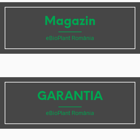
Magazin
eBioPlant România
GARANTIA
eBioPlant România