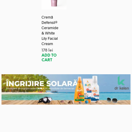
Cremă
Defensil®
Ceramide
& White
Lily Facial
Cream
178
lei
ADD TO
CART