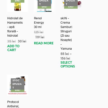
ERE!
EPUIZA
EPUIZA
REDUC
REDUC
T
T
ERE!
ERE!
Hidrolat de
Renol
skIN –
Hamamelis
Energy
Crema
– apă
30 ml
Samburi
florală –
Struguri
125
lei
hidrolat
(Zi sau
119
lei
Noapte)
35
lei
30
lei
READ MORE
–
ADD TO
Yamuna
CART
55
lei
–
156
lei
SELECT
OPTIONS
STOC
EPUIZA
REDUC
T
ERE!
Protocol
Antiviral,