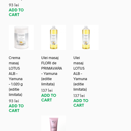
93
lei
ADD TO
CART
Crema
Ulei masaj
Ulei
masaj
FLORI de
masaj
LOTUS
PRIMAVARA
LOTUS
ALB –
– Yamuna
ALB –
Yamuna
(editie
Yamuna
– 1.020 g
limitata)
(editie
(editie
limitata)
137
lei
limitata)
ADD TO
137
lei
CART
ADD TO
93
lei
CART
ADD TO
CART