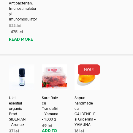
Antibacterian,
Imunostimulator
și
Imunomodulator
523
lei
475
lei
READ MORE
NOU!
Ulei
Sare Baie
Sapun
esential
cu
handmade
organic
Trandafiri
cu
Brad
– Yamuna
GALBENELE
SIBERIAN
– 1.000 g
si Glicerina –
– Aromax
YAMUNA
49
lei
ADD TO
37
lei
16
lei