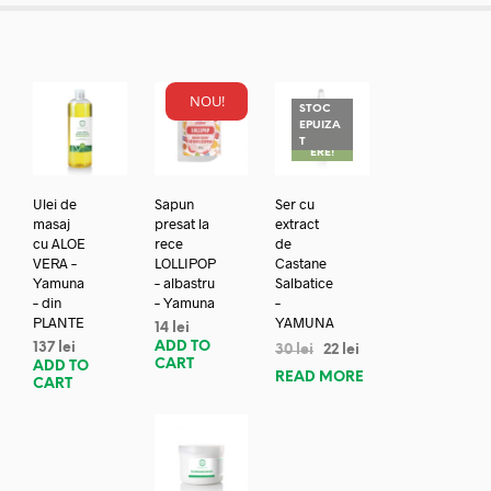
NOU!
STOC
EPUIZA
REDUC
T
ERE!
Ulei de
Sapun
Ser cu
masaj
presat la
extract
cu ALOE
rece
de
VERA –
LOLLIPOP
Castane
Yamuna
– albastru
Salbatice
– din
– Yamuna
–
PLANTE
YAMUNA
14
lei
ADD TO
137
lei
30
lei
22
lei
CART
ADD TO
READ MORE
CART