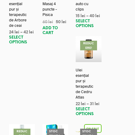
esențial
Masaj 4
auto cu
pur și
puncte –
clips
terapeutic
Pisica
15
lei
–
40
lei
de Arbore
SELECT
60
lei
50
lei
de ceai
OPTIONS
ADD TO
24
lei
–
42
lei
CART
SELECT
OPTIONS
REDUC
ERE!
Ulei
esențial
pur și
terapeutic
de Cedru
Atlas
22
lei
–
31
lei
SELECT
OPTIONS
REDUC
STOC
STOC