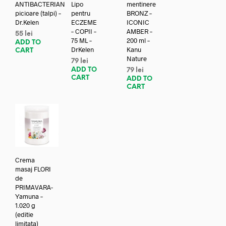
ANTIBACTERIAN
Lipo
mentinere
picioare (talpi) –
pentru
BRONZ –
Dr.Kelen
ECZEME
ICONIC
– COPII –
AMBER –
55
lei
75 ML –
200 ml –
ADD TO
DrKelen
Kanu
CART
Nature
79
lei
ADD TO
79
lei
CART
ADD TO
CART
Crema
masaj FLORI
de
PRIMAVARA-
Yamuna –
1.020 g
(editie
limitata)