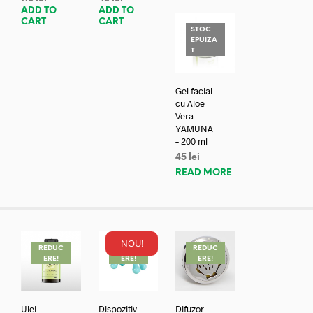
ADD TO
ADD TO
CART
CART
STOC
EPUIZA
T
Gel facial
cu Aloe
Vera –
YAMUNA
– 200 ml
45
lei
READ MORE
NOU!
REDUC
REDUC
REDUC
ERE!
ERE!
ERE!
Ulei
Dispozitiv
Difuzor