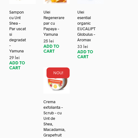
Sampon
Ulei
Ulei
cu Unt
Regenerare
esential
Shea –
par cu
organic
Par uscat
Papaya –
EUCALIPT
si
Yamuna
Globulus –
degradat
Aromax
25
lei
–
ADD TO
33
lei
Yamuna
CART
ADD TO
CART
29
lei
ADD TO
CART
NOU!
Crema
exfolianta –
Scrub – cu
Unt de
Shea,
Macadamia,
Grapefruit