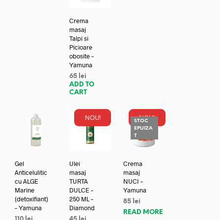
Crema
masaj
Talpi si
Picioare
obosite –
Yamuna
65
lei
ADD TO
CART
NOU!
NOU!
STOC
EPUIZA
T
Gel
Ulei
Crema
Anticelulitic
masaj
masaj
cu ALGE
TURTA
NUCI –
Marine
DULCE –
Yamuna
(detoxifiant)
250 ML –
85
lei
– Yamuna
Diamond
READ MORE
110
lei
45
lei