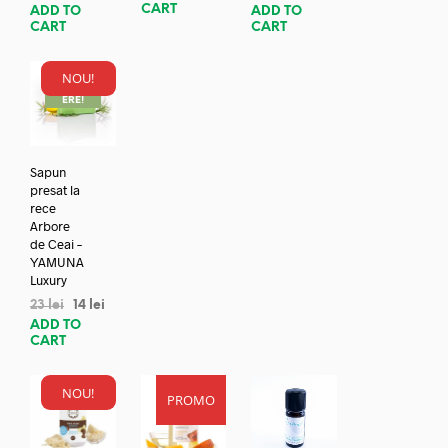
CART
ADD TO
ADD TO
CART
CART
NOU!
REDUC
ERE!
Sapun
presat la
rece
Arbore
de Ceai –
YAMUNA
Luxury
23
lei
14
lei
ADD TO
CART
NOU!
PROMO