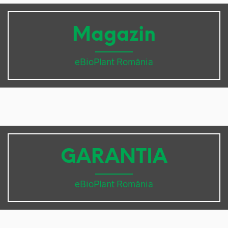
Magazin
eBioPlant România
GARANTIA
eBioPlant România