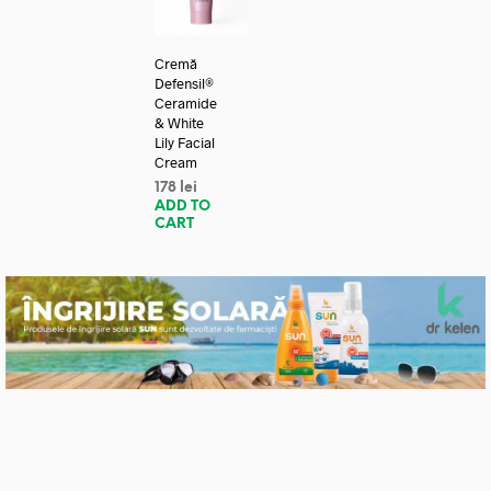
Cremă
Defensil®
Ceramide
& White
Lily Facial
Cream
178
lei
ADD TO
CART