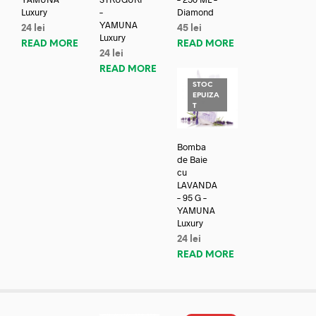
Luxury
–
Diamond
YAMUNA
24
lei
45
lei
Luxury
READ MORE
READ MORE
24
lei
READ MORE
STOC
EPUIZA
T
Bomba
de Baie
cu
LAVANDA
– 95 G –
YAMUNA
Luxury
24
lei
READ MORE