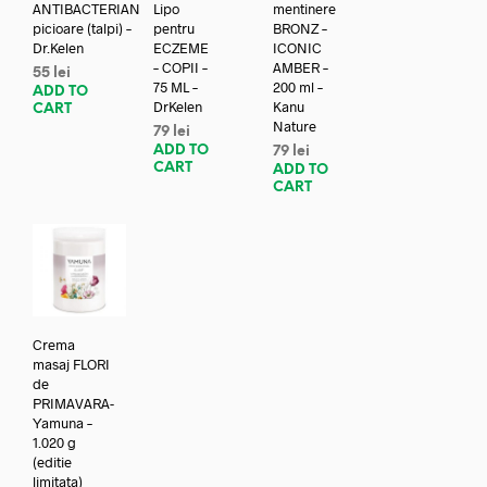
ANTIBACTERIAN
Lipo
mentinere
picioare (talpi) –
pentru
BRONZ –
Dr.Kelen
ECZEME
ICONIC
– COPII –
AMBER –
55
lei
75 ML –
200 ml –
ADD TO
DrKelen
Kanu
CART
Nature
79
lei
ADD TO
79
lei
CART
ADD TO
CART
Crema
masaj FLORI
de
PRIMAVARA-
Yamuna –
1.020 g
(editie
limitata)