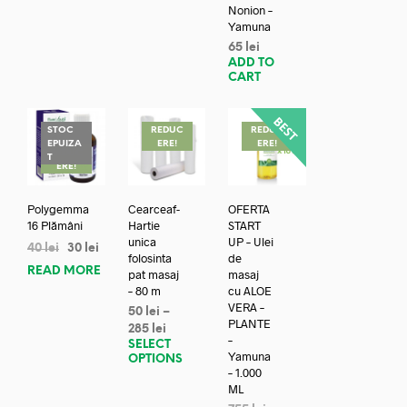
Nonion –
Yamuna
65
lei
ADD TO
CART
STOC
REDUC
REDUC
EPUIZA
ERE!
ERE!
REDUC
T
ERE!
Polygemma
Cearceaf-
OFERTA
16 Plămâni
Hartie
START
unica
UP – Ulei
40
lei
30
lei
folosinta
de
READ MORE
pat masaj
masaj
– 80 m
cu ALOE
VERA –
50
lei
–
PLANTE
285
lei
–
SELECT
Yamuna
OPTIONS
– 1.000
ML