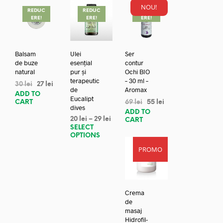
NOU!
REDUC
REDUC
REDUC
ERE!
ERE!
ERE!
Balsam
Ulei
Ser
de buze
esențial
contur
natural
pur și
Ochi BIO
terapeutic
– 30 ml –
30
lei
27
lei
de
Aromax
ADD TO
Eucalipt
CART
69
lei
55
lei
dives
ADD TO
20
lei
–
29
lei
CART
SELECT
OPTIONS
PROMO
Crema
de
masaj
Hidrofil-