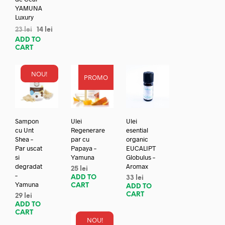
YAMUNA
Luxury
23
lei
14
lei
ADD TO
CART
NOU!
PROMO
Sampon
Ulei
Ulei
cu Unt
Regenerare
esential
Shea –
par cu
organic
Par uscat
Papaya –
EUCALIPT
si
Yamuna
Globulus –
degradat
Aromax
25
lei
–
ADD TO
33
lei
Yamuna
CART
ADD TO
CART
29
lei
ADD TO
CART
NOU!