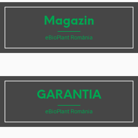
Magazin
eBioPlant România
GARANTIA
eBioPlant România