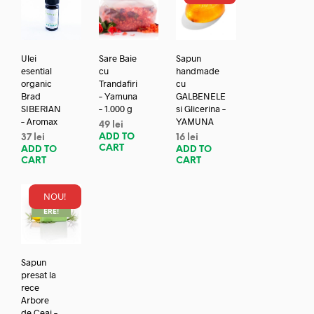
Ulei
Sare Baie
Sapun
esential
cu
handmade
organic
Trandafiri
cu
Brad
– Yamuna
GALBENELE
SIBERIAN
– 1.000 g
si Glicerina –
– Aromax
YAMUNA
49
lei
ADD TO
37
lei
16
lei
CART
ADD TO
ADD TO
CART
CART
NOU!
REDUC
ERE!
Sapun
presat la
rece
Arbore
de Ceai –