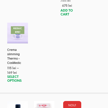
755
lei
675
lei
ADD TO
CART
REDUC
ERE!
Crema
slimming
Thermo –
CosMedic
115
lei
–
169
lei
SELECT
OPTIONS
NOU!