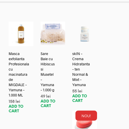
Masca
Sare
skIN –
exfolianta
Baie cu
Crema
Profesionala
Hibiscus
Hidratanta
cu
si
– ten
macinatura
Musetel
Normal &
de
–
Mixt –
MIGDALE –
Yamuna
Yamuna
Yamuna –
– 1.000 g
55
lei
1.000 ML
ADD TO
49
lei
CART
ADD TO
158
lei
CART
ADD TO
CART
NOU!