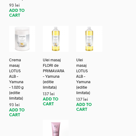
93
lei
ADD TO
CART
Crema
Ulei masaj
Ulei
masaj
FLORI de
masaj
LOTUS
PRIMAVARA
LOTUS
ALB –
– Yamuna
ALB –
Yamuna
(editie
Yamuna
– 1.020 g
limitata)
(editie
(editie
limitata)
137
lei
limitata)
ADD TO
137
lei
CART
ADD TO
93
lei
CART
ADD TO
CART