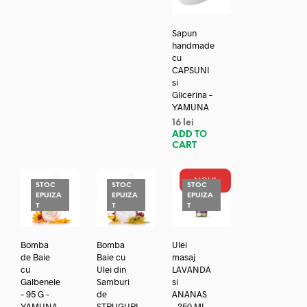
Sapun
handmade
cu
CAPSUNI
si
Glicerina –
YAMUNA
16
lei
ADD TO
CART
NOU!
STOC
STOC
STOC
EPUIZA
EPUIZA
EPUIZA
T
T
T
Bomba
Bomba
Ulei
de Baie
Baie cu
masaj
cu
Ulei din
LAVANDA
Galbenele
Samburi
si
– 95 G –
de
ANANAS
YAMUNA
STRUGURI
– 250 ML –