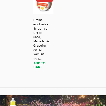
Crema
exfolianta –
Scrub – cu
Unt de
Shea,
Macadamia,
Grapefruit
200 ML –
Yamuna
55
lei
ADD TO
CART