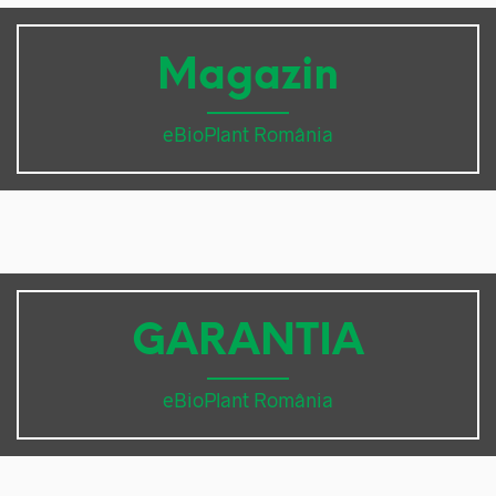
Magazin
eBioPlant România
GARANTIA
eBioPlant România