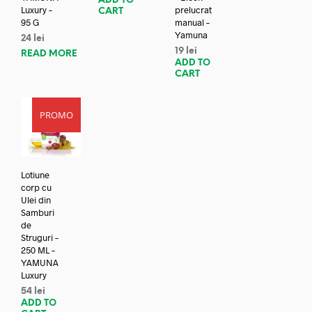
ADD TO
Luxury –
prelucrat
CART
95 G
manual –
Yamuna
24
lei
19
lei
READ MORE
ADD TO
CART
PROMO
Lotiune
corp cu
Ulei din
Samburi
de
Struguri –
250 ML –
YAMUNA
Luxury
54
lei
ADD TO