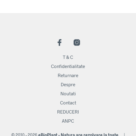
T & C
Confidentialitate
Returnare
Despre
Noutati
Contact
REDUCERI
ANPC
© 2010 - 2026
eBioPlant - Natura are rezolvare la toate...
|