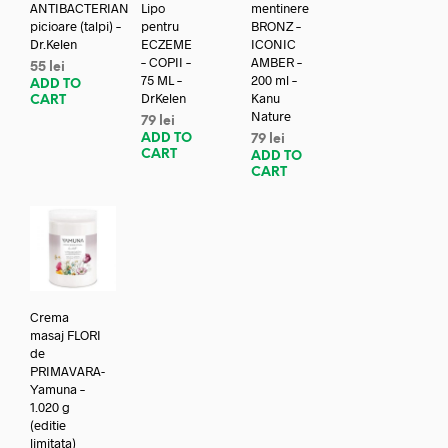
ANTIBACTERIAN
Lipo
mentinere
picioare (talpi) –
pentru
BRONZ –
Dr.Kelen
ECZEME
ICONIC
– COPII –
AMBER –
55
lei
75 ML –
200 ml –
ADD TO
DrKelen
Kanu
CART
Nature
79
lei
ADD TO
79
lei
CART
ADD TO
CART
Crema
masaj FLORI
de
PRIMAVARA-
Yamuna –
1.020 g
(editie
limitata)