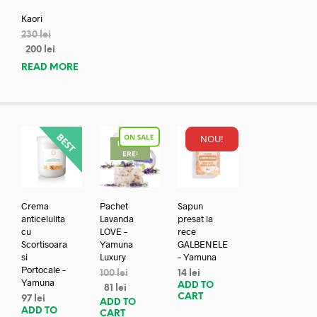
Kaori
230
lei
200
lei
READ MORE
NOU!
REDUC
ERE!
Crema
Pachet
Sapun
anticelulita
Lavanda
presat la
cu
LOVE –
rece
Scortisoara
Yamuna
GALBENELE
si
Luxury
– Yamuna
Portocale –
100
lei
14
lei
Yamuna
ADD TO
81
lei
CART
97
lei
ADD TO
ADD TO
CART