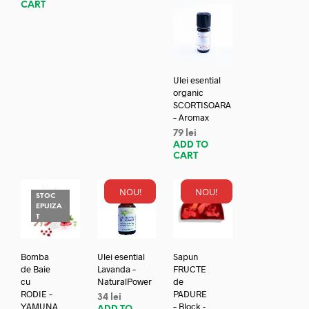
CART
Ulei esential
organic
SCORTISOARA
– Aromax
79
lei
ADD TO
CART
NOU!
NOU!
STOC
EPUIZA
T
Bomba
Ulei esential
Sapun
de Baie
Lavanda –
FRUCTE
cu
NaturalPower
de
RODIE –
PADURE
34
lei
YAMUNA
– Block -