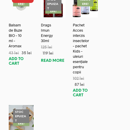
ERE!
EPUIZA
ERE!
REDUC
T
ERE!
Balsam
Drags
Pachet
de Buze
Imun
Acces
BIO – 10
Energy
interzis
ml –
30ml
insectelor
Aromax
– pachet
125
lei
Kids –
43
lei
35
lei
119
lei
uleiuri
ADD TO
READ MORE
esențiale
CART
pentru
copii
102
lei
87
lei
ADD TO
CART
STOC
EPUIZA
REDUC
T
ERE!