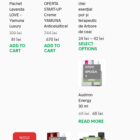
Pachet
OFERTA
Ulei
Lavanda
START-UP
esențial
LOVE –
Creme
pur și
Yamuna
YAMUNA
terapeutic
Luxury
Anticelulitice!
de Arbore
de ceai
100
lei
744
lei
24
lei
–
42
lei
81
lei
670
lei
SELECT
ADD TO
ADD TO
OPTIONS
CART
CART
STOC
EPUIZA
REDUC
T
ERE!
Audiron
Energy
30 ml
69
lei
65
lei
READ MORE
NOU!
REDUC
STOC
REDUC