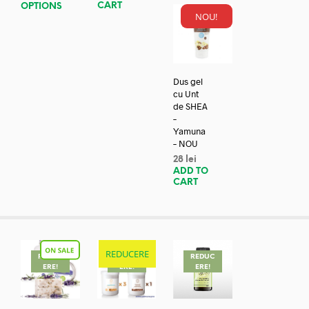
CART
OPTIONS
NOU!
Dus gel
cu Unt
de SHEA
–
Yamuna
– NOU
28
lei
ADD TO
CART
REDUCERE
REDUC
REDUC
REDUC
ERE!
ERE!
ERE!