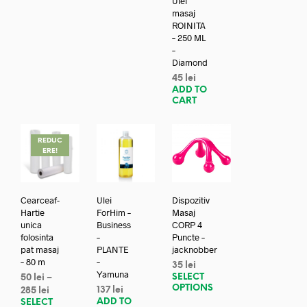
Ulei
masaj
ROINITA
– 250 ML
–
Diamond
45
lei
ADD TO
CART
REDUC
ERE!
Cearceaf-
Ulei
Dispozitiv
Hartie
ForHim –
Masaj
unica
Business
CORP 4
folosinta
–
Puncte –
pat masaj
PLANTE
jacknobber
– 80 m
–
35
lei
Yamuna
SELECT
50
lei
–
OPTIONS
137
lei
285
lei
ADD TO
SELECT