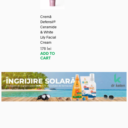
Cremă
Defensil®
Ceramide
& White
Lily Facial
Cream
178
lei
ADD TO
CART