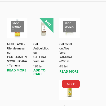
STOC
STOC
EPUIZA
EPUIZA
T
T
MULTIPACK –
Gel
Gel facial
Ulei de masaj
Anticelulitic
cu Aloe
cu
cu
Vera –
PORTOCALE si
CAFEINA –
YAMUNA
SCORTISOARA
Yamuna
– 200 ml
– Yamuna
120
lei
45
lei
READ MORE
ADD TO
READ MORE
CART
NOU!