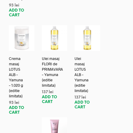
93
lei
ADD TO
CART
Crema
Ulei masaj
Ulei
masaj
FLORI de
masaj
LOTUS
PRIMAVARA
LOTUS
ALB –
– Yamuna
ALB –
Yamuna
(editie
Yamuna
– 1.020 g
limitata)
(editie
(editie
limitata)
137
lei
limitata)
ADD TO
137
lei
CART
ADD TO
93
lei
CART
ADD TO
CART