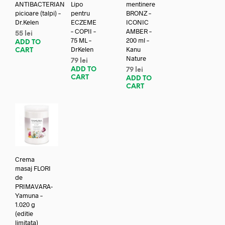
ANTIBACTERIAN
Lipo
mentinere
picioare (talpi) –
pentru
BRONZ –
Dr.Kelen
ECZEME
ICONIC
– COPII –
AMBER –
55
lei
75 ML –
200 ml –
ADD TO
DrKelen
Kanu
CART
Nature
79
lei
ADD TO
79
lei
CART
ADD TO
CART
Crema
masaj FLORI
de
PRIMAVARA-
Yamuna –
1.020 g
(editie
limitata)