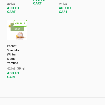
CART
42
lei
93
lei
ADD TO
ADD TO
CART
CART
REDUC
ERE!
Pachet
Special –
Winter
Magic –
Yamuna
42
lei
38
lei
ADD TO
CART