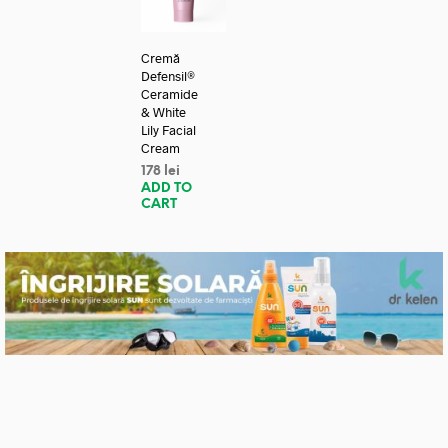
Cremă
Defensil®
Ceramide
& White
Lily Facial
Cream
178
lei
ADD TO
CART