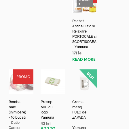
EPUIZA
T
Pachet
Anticelulitic si
Relaxare
PORTOCALE si
SCORTISOARA
– Yamuna
171
lei
READ MORE
PROMO
Bomba
Prosop
Crema
baie
MIC cu
masaj
(inimioare)
logo
FULG de
– 10 bucati
Yamuna
ZAPADA
– Cutie
–
43
lei
Cadou
Yamuna
ADD TO