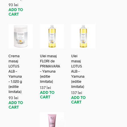
93
lei
ADD TO
CART
Crema
Ulei masaj
Ulei
masaj
FLORI de
masaj
LOTUS
PRIMAVARA
LOTUS
ALB –
– Yamuna
ALB –
Yamuna
(editie
Yamuna
– 1.020 g
limitata)
(editie
(editie
limitata)
137
lei
limitata)
ADD TO
137
lei
CART
ADD TO
93
lei
CART
ADD TO
CART