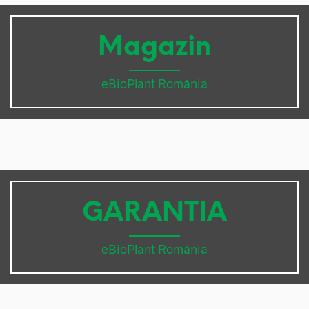
Magazin
eBioPlant România
GARANTIA
eBioPlant România