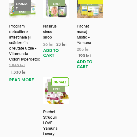
EPUIZA
ERE!
ERE!
REDUC
T
ERE!
Program
Nasirus
Pachet
detoxifiere
sinus
masaj –
intestinală și
sirop
Mistic –
scădere în
Yamuna
26
lei
23
lei
greutate 6 zile –
205
lei
ADD TO
Vitamunda
CART
190
lei
ColonHyperdetox
ADD TO
1.560
lei
CART
1.330
lei
READ MORE
REDUC
ERE!
Pachet
Struguri
LOVE –
Yamuna
Luxury