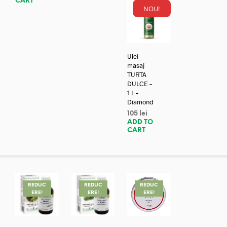
CART
NOU!
Ulei
masaj
TURTA
DULCE –
1 L –
Diamond
105
lei
ADD TO
CART
REDUC
REDUC
REDUC
ERE!
ERE!
ERE!