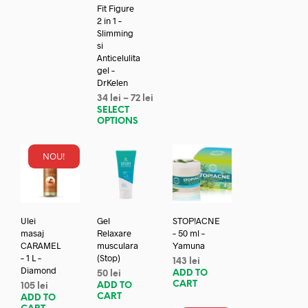
Fit Figure
2 in 1 –
Slimming
si
Anticelulita
gel –
DrKelen
34
lei
–
72
lei
SELECT
OPTIONS
NOU!
Ulei
Gel
STOP!ACNE
masaj
Relaxare
– 50 ml –
CARAMEL
musculara
Yamuna
– 1 L –
(Stop)
143
lei
Diamond
ADD TO
50
lei
CART
ADD TO
105
lei
CART
ADD TO