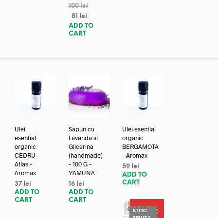
100
lei
81
lei
ADD TO
CART
Ulei
Sapun cu
Ulei esential
esential
Lavanda si
organic
organic
Glicerina
BERGAMOTA
CEDRU
(handmade)
– Aromax
Atlas –
– 100 G –
59
lei
Aromax
YAMUNA
ADD TO
CART
37
lei
16
lei
ADD TO
ADD TO
CART
CART
PROMO
STOC