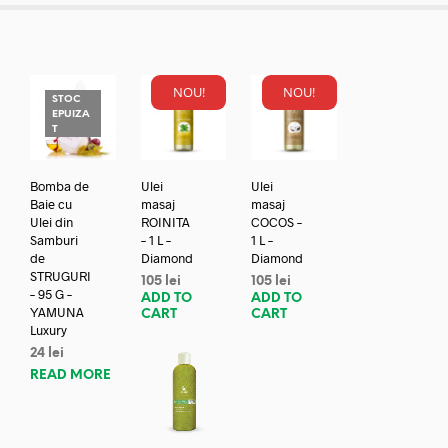
NOU!
NOU!
STOC
EPUIZA
T
Bomba de
Ulei
Ulei
Baie cu
masaj
masaj
Ulei din
ROINITA
COCOS –
Samburi
– 1 L –
1 L –
de
Diamond
Diamond
STRUGURI
105
lei
105
lei
– 95 G –
ADD TO
ADD TO
YAMUNA
CART
CART
Luxury
24
lei
READ MORE