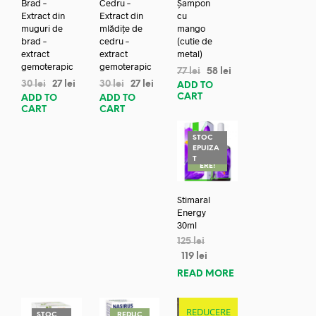
Brad –
Cedru –
Șampon
Extract din
Extract din
cu
muguri de
mlădițe de
mango
brad –
cedru –
(cutie de
extract
extract
metal)
gemoterapic
gemoterapic
77
lei
58
lei
30
lei
27
lei
30
lei
27
lei
ADD TO
CART
ADD TO
ADD TO
CART
CART
STOC
EPUIZA
REDUC
T
ERE!
Stimaral
Energy
30ml
125
lei
119
lei
READ MORE
REDUCERE
STOC
REDUC
REDUC