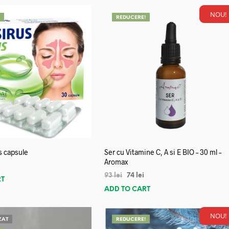
NOU!
!
REDUCERE!
s capsule
Ser cu Vitamine C, A si E BIO – 30 ml –
Aromax
93
lei
74
lei
RT
ADD TO CART
NOU!
ZAT
REDUCERE!