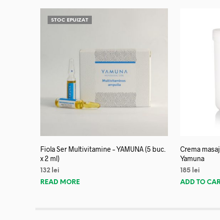
STOC EPUIZAT
Fiola Ser Multivitamine – YAMUNA (5 buc.
Crema masaj 
x 2 ml)
Yamuna
132
lei
185
lei
READ MORE
ADD TO CA