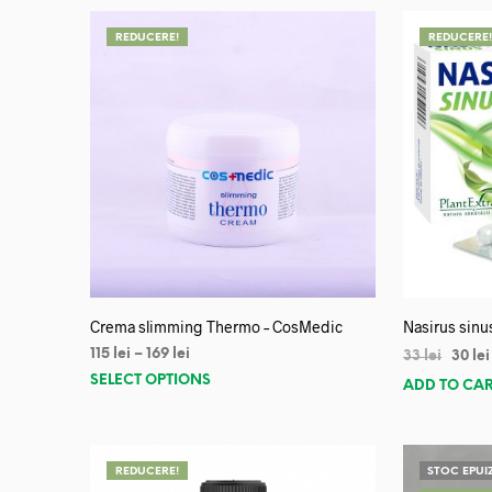
REDUCERE!
REDUCERE
Crema slimming Thermo – CosMedic
Nasirus sinu
115
lei
–
169
lei
33
lei
30
lei
SELECT OPTIONS
ADD TO CA
REDUCERE!
STOC EPUI