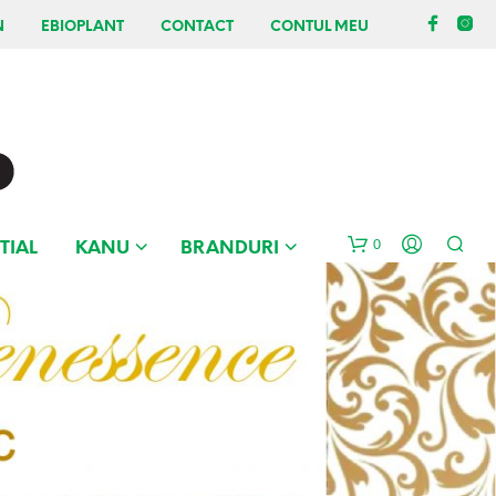
N
EBIOPLANT
CONTACT
CONTUL MEU
0
TIAL
KANU
BRANDURI