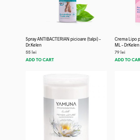
Spray ANTIBACTERIAN picioare (talpi) –
Crema Lipo p
Dr.Kelen
ML – DrKelen
55
lei
79
lei
ADD TO CART
ADD TO CA