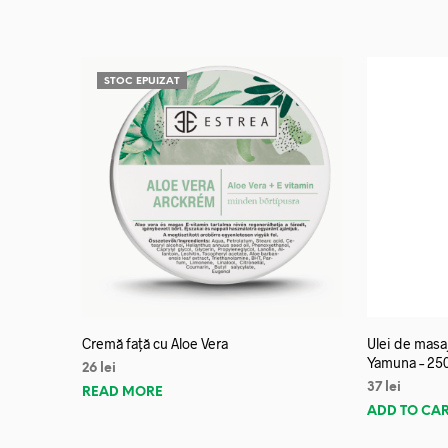
STOC EPUIZAT
Cremă față cu Aloe Vera
Ulei de mas
Yamuna – 25
26
lei
37
lei
READ MORE
ADD TO CA