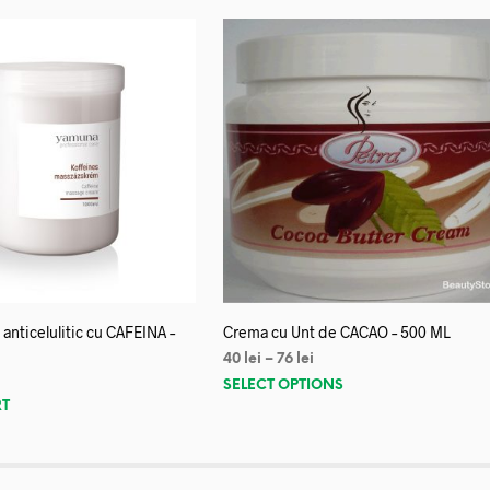
anticelulitic cu CAFEINA –
Crema cu Unt de CACAO – 500 ML
40
lei
–
76
lei
SELECT OPTIONS
RT