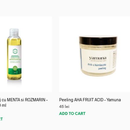
aj cu MENTA si ROZMARIN –
Peeling AHA FRUIT ACID – Yamuna
0 ml
45
lei
ADD TO CART
RT