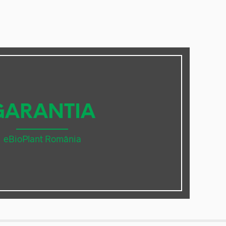
GARANTIA
eBioPlant România