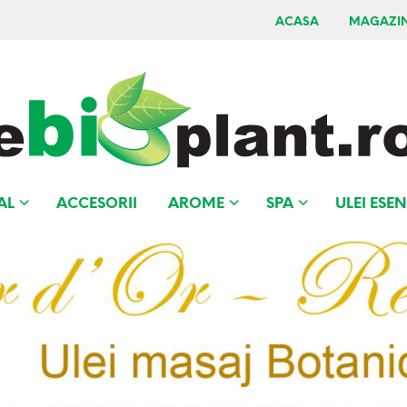
ACASA
MAGAZI
AL
ACCESORII
AROME
SPA
ULEI ESEN