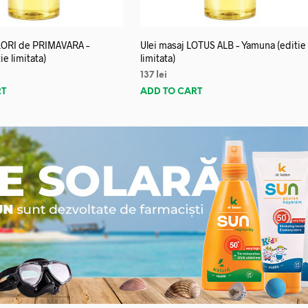
FLORI de PRIMAVARA –
Ulei masaj LOTUS ALB – Yamuna (editie
e limitata)
limitata)
137
lei
RT
ADD TO CART