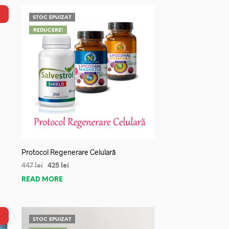
STOC EPUIZAT
REDUCERE!
Protocol Regenerare Celulară
447
lei
425
lei
READ MORE
STOC EPUIZAT