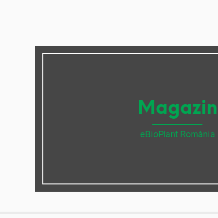
Magazin
eBioPlant România