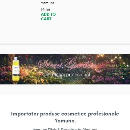
Yamuna
14
lei
ADD TO
CART
Importator produse cosmetice profesionale
Yamuna.
Yamuna Elixir & Prestige by Yamuna