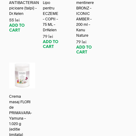
ANTIBACTERIAN
Lipo
mentinere
picioare (talpi) –
pentru
BRONZ –
Dr.Kelen
ECZEME
ICONIC
– COPII –
AMBER –
55
lei
75 ML –
200 ml –
ADD TO
DrKelen
Kanu
CART
Nature
79
lei
ADD TO
79
lei
CART
ADD TO
CART
Crema
masaj FLORI
de
PRIMAVARA-
Yamuna –
1.020 g
(editie
limitata)