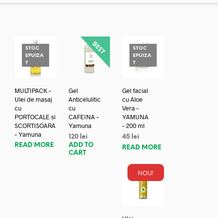
STOC
STOC
EPUIZA
EPUIZA
T
T
MULTIPACK –
Gel
Gel facial
Ulei de masaj
Anticelulitic
cu Aloe
cu
cu
Vera –
PORTOCALE si
CAFEINA –
YAMUNA
SCORTISOARA
Yamuna
– 200 ml
– Yamuna
120
lei
45
lei
READ MORE
ADD TO
READ MORE
CART
NOU!