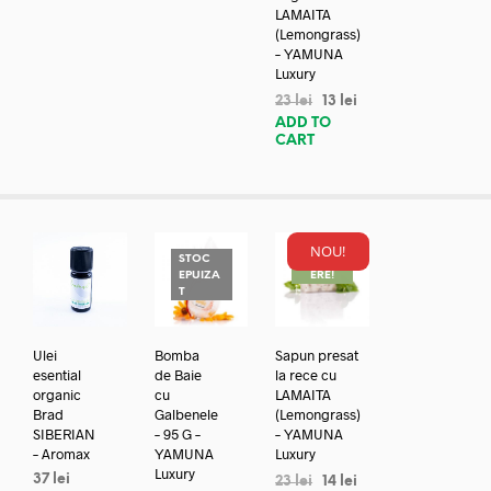
LAMAITA
(Lemongrass)
– YAMUNA
Luxury
23
lei
13
lei
ADD TO
CART
NOU!
STOC
REDUC
EPUIZA
ERE!
T
Ulei
Bomba
Sapun presat
esential
de Baie
la rece cu
organic
cu
LAMAITA
Brad
Galbenele
(Lemongrass)
SIBERIAN
– 95 G –
– YAMUNA
– Aromax
YAMUNA
Luxury
Luxury
37
lei
23
lei
14
lei