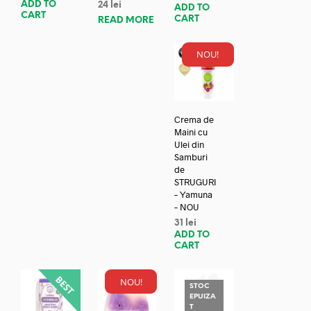
ADD TO
24
lei
ADD TO
CART
CART
READ MORE
NOU!
Crema de
Maini cu
Ulei din
Samburi
de
STRUGURI
– Yamuna
– NOU
31
lei
ADD TO
CART
NOU!
STOC
EPUIZA
T