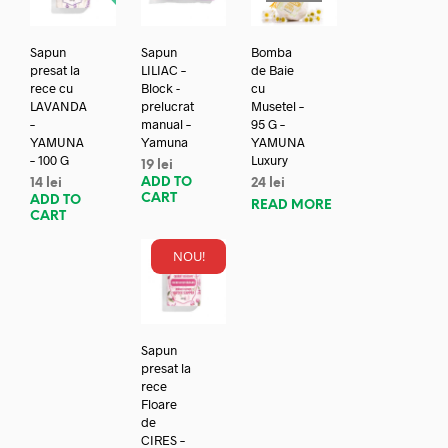
Sapun
Sapun
Bomba
presat la
LILIAC –
de Baie
rece cu
Block -
cu
LAVANDA
prelucrat
Musetel –
–
manual –
95 G –
YAMUNA
Yamuna
YAMUNA
– 100 G
Luxury
19
lei
ADD TO
14
lei
24
lei
CART
ADD TO
READ MORE
CART
NOU!
Sapun
presat la
rece
Floare
de
CIRES –