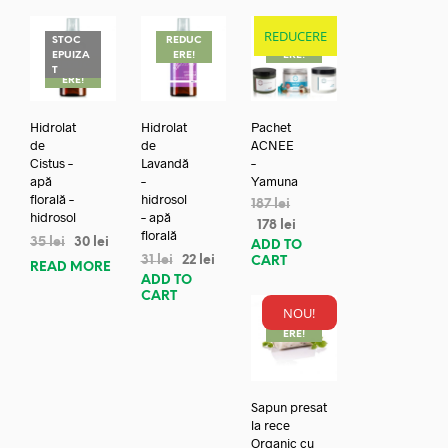
REDUCERE
STOC
REDUC
REDUC
EPUIZA
ERE!
ERE!
REDUC
T
ERE!
Hidrolat
Hidrolat
Pachet
de
de
ACNEE
Cistus –
Lavandă
–
apă
–
Yamuna
florală –
hidrosol
187
lei
hidrosol
– apă
178
lei
florală
35
lei
30
lei
ADD TO
31
lei
22
lei
CART
READ MORE
ADD TO
CART
NOU!
REDUC
ERE!
Sapun presat
la rece
Organic cu