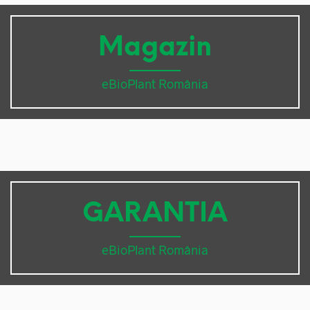
Magazin
eBioPlant România
GARANTIA
eBioPlant România