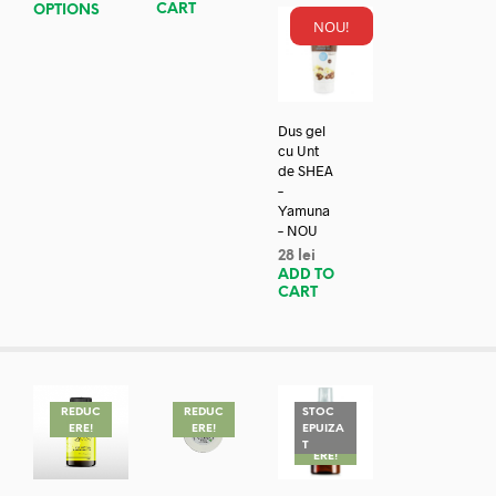
CART
OPTIONS
NOU!
Dus gel
cu Unt
de SHEA
–
Yamuna
– NOU
28
lei
ADD TO
CART
REDUC
REDUC
STOC
ERE!
ERE!
EPUIZA
REDUC
T
ERE!