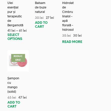
Ulei
Balsam
Hidrolat
esențial
de buze
de
pur și
natural
Cimbru
terapeutic
linalol –
30
lei
27
lei
de
apă
ADD TO
Bergamotă
florală –
CART
hidrosol
41
lei
–
61
lei
SELECT
35
lei
30
lei
OPTIONS
READ MORE
REDUC
ERE!
Șampon
cu
mango
(solid)
63
lei
47
lei
ADD TO
CART