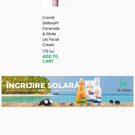
Cremă
Defensil®
Ceramide
& White
Lily Facial
Cream
178
lei
ADD TO
CART