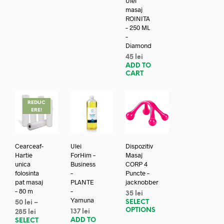
Ulei
masaj
ROINITA
– 250 ML
–
Diamond
45
lei
ADD TO
CART
REDUC
ERE!
Cearceaf-
Ulei
Dispozitiv
Hartie
ForHim –
Masaj
unica
Business
CORP 4
folosinta
–
Puncte –
pat masaj
PLANTE
jacknobber
– 80 m
–
35
lei
Yamuna
SELECT
50
lei
–
OPTIONS
137
lei
285
lei
ADD TO
SELECT