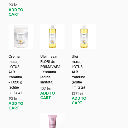
93
lei
ADD TO
CART
Crema
Ulei masaj
Ulei
masaj
FLORI de
masaj
LOTUS
PRIMAVARA
LOTUS
ALB –
– Yamuna
ALB –
Yamuna
(editie
Yamuna
– 1.020 g
limitata)
(editie
(editie
limitata)
137
lei
limitata)
ADD TO
137
lei
CART
ADD TO
93
lei
CART
ADD TO
CART