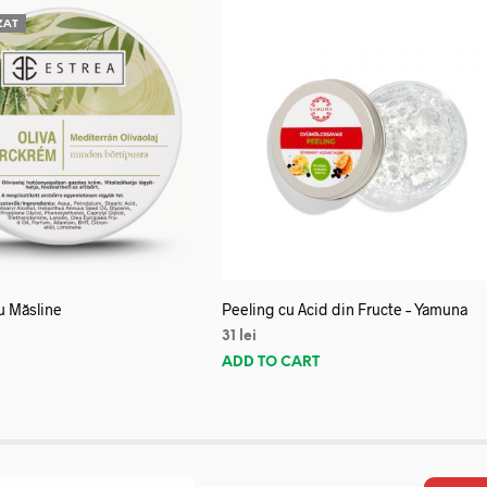
ZAT
u Măsline
Peeling cu Acid din Fructe – Yamuna
31
lei
E
ADD TO CART