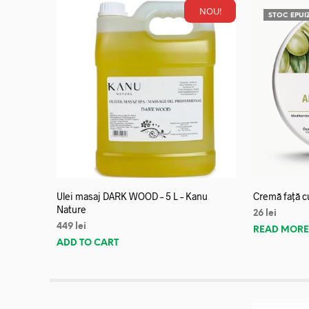
NOU!
STOC EPUI
Ulei masaj DARK WOOD – 5 L – Kanu
Cremă față c
Nature
26
lei
449
lei
READ MOR
ADD TO CART