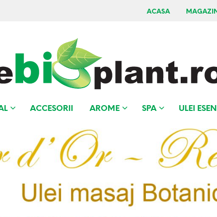
ACASA
MAGAZI
AL
ACCESORII
AROME
SPA
ULEI ESEN