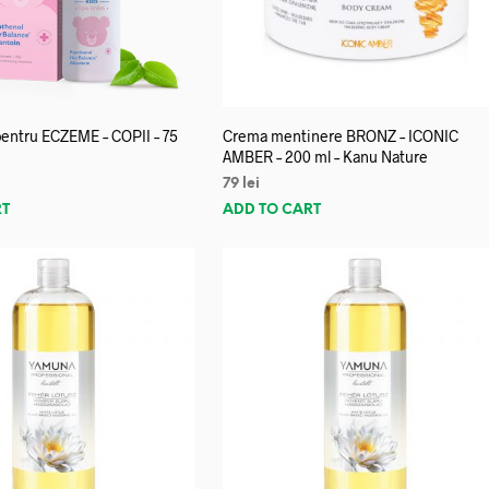
entru ECZEME – COPII – 75
Crema mentinere BRONZ – ICONIC
AMBER – 200 ml – Kanu Nature
79
lei
RT
ADD TO CART