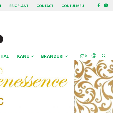
N
EBIOPLANT
CONTACT
CONTUL MEU
0
TIAL
KANU
BRANDURI