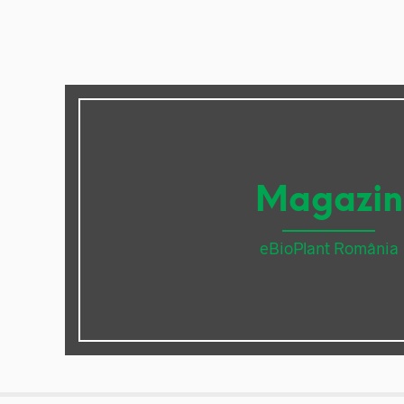
Magazin
eBioPlant România