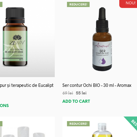
NOU!
!
REDUCERE!
 pur și terapeutic de Eucalipt
Ser contur Ochi BIO – 30 ml – Aromax
69
lei
55
lei
i
ADD TO CART
IONS
!
REDUCERE!