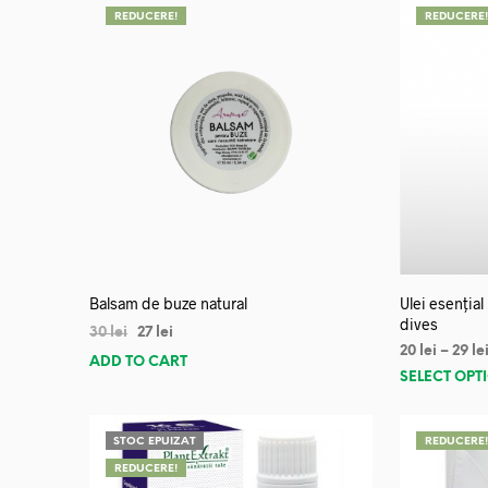
REDUCERE!
REDUCERE
Balsam de buze natural
Ulei esențial
dives
30
lei
27
lei
20
lei
–
29
le
ADD TO CART
SELECT OPT
STOC EPUIZAT
REDUCERE
REDUCERE!