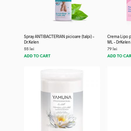
Spray ANTIBACTERIAN picioare (talpi) –
Crema Lipo p
Dr.Kelen
ML – DrKelen
55
lei
79
lei
ADD TO CART
ADD TO CA