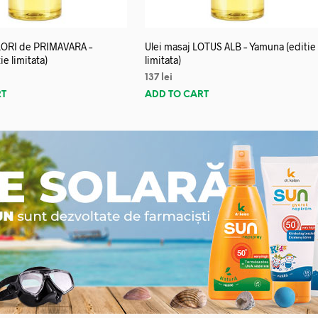
FLORI de PRIMAVARA –
Ulei masaj LOTUS ALB – Yamuna (editie
e limitata)
limitata)
137
lei
RT
ADD TO CART