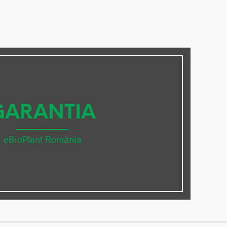
GARANTIA
eBioPlant România