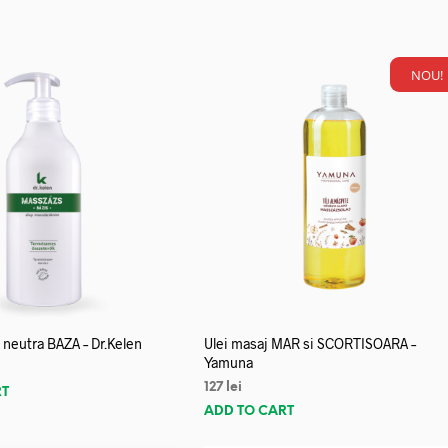
NOU!
neutra BAZA – Dr.Kelen
Ulei masaj MAR si SCORTISOARA –
Yamuna
127
lei
RT
ADD TO CART