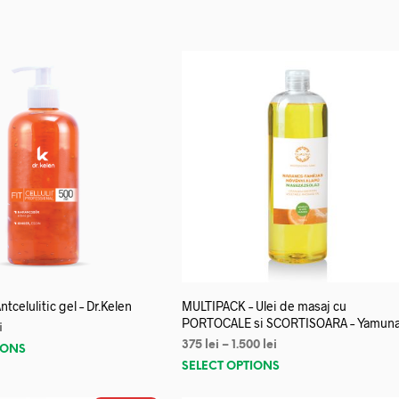
 Antcelulitic gel – Dr.Kelen
MULTIPACK – Ulei de masaj cu
PORTOCALE si SCORTISOARA – Yamun
i
375
lei
–
1.500
lei
IONS
SELECT OPTIONS