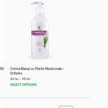
000
Crema Masaj cu Plante Medicinale –
Dr.Kelen
46
lei
–
95
lei
SELECT OPTIONS