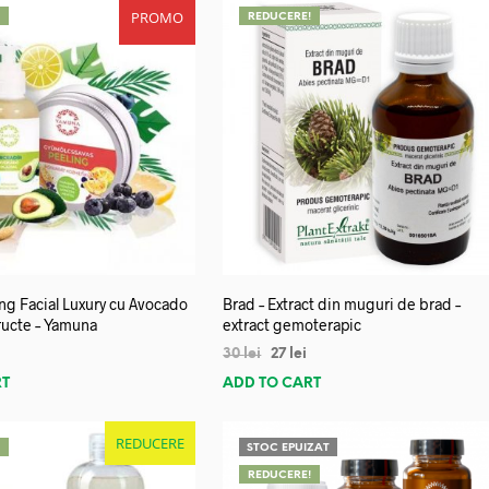
PROMO
!
REDUCERE!
ng Facial Luxury cu Avocado
Brad – Extract din muguri de brad –
Fructe – Yamuna
extract gemoterapic
30
lei
27
lei
RT
ADD TO CART
REDUCERE
!
STOC EPUIZAT
REDUCERE!