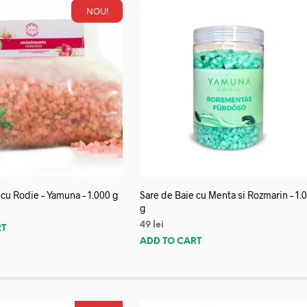
NOU!
 cu Rodie – Yamuna – 1.000 g
Sare de Baie cu Menta si Rozmarin – 1.
g
49
lei
RT
ADD TO CART