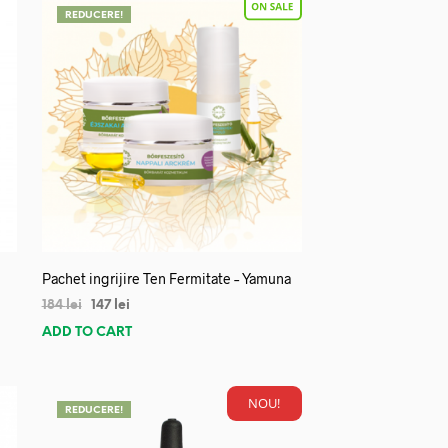
REDUCERE!
Pachet ingrijire Ten Fermitate – Yamuna
184
lei
147
lei
ADD TO CART
NOU!
REDUCERE!