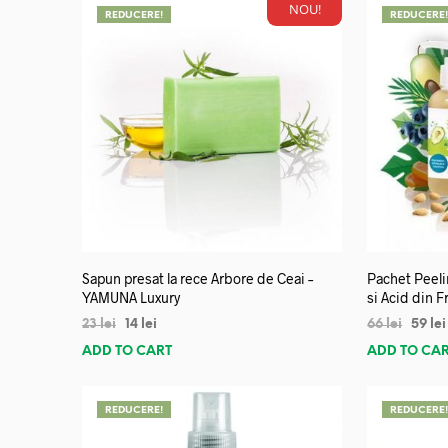
NOU!
REDUCERE!
REDUCERE
Sapun presat la rece Arbore de Ceai –
Pachet Peeli
YAMUNA Luxury
si Acid din 
23
lei
14
lei
66
lei
59
lei
ADD TO CART
ADD TO CA
REDUCERE!
REDUCERE