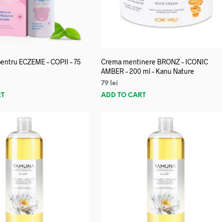
entru ECZEME – COPII – 75
Crema mentinere BRONZ – ICONIC
AMBER – 200 ml – Kanu Nature
79
lei
RT
ADD TO CART