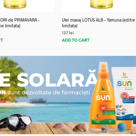
FLORI de PRIMAVARA –
Ulei masaj LOTUS ALB – Yamuna (editie
e limitata)
limitata)
137
lei
RT
ADD TO CART