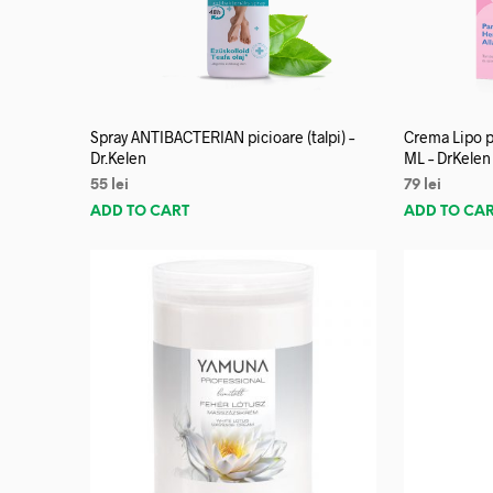
Spray ANTIBACTERIAN picioare (talpi) –
Crema Lipo p
Dr.Kelen
ML – DrKelen
55
lei
79
lei
ADD TO CART
ADD TO CA