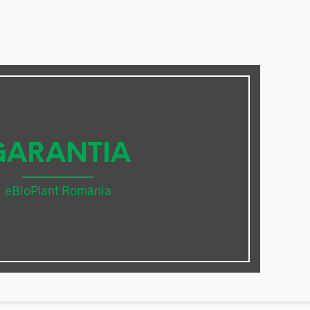
GARANTIA
eBioPlant România