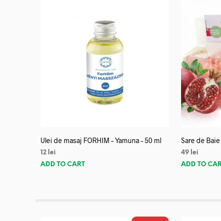
Ulei de masaj FORHIM – Yamuna – 50 ml
Sare de Baie
12
lei
49
lei
ADD TO CART
ADD TO CA