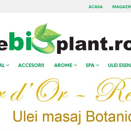
ACASA
MAGAZI
AL
ACCESORII
AROME
SPA
ULEI ESEN