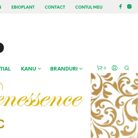
N
EBIOPLANT
CONTACT
CONTUL MEU
0
TIAL
KANU
BRANDURI