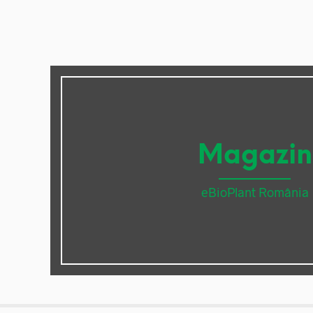
Magazin
eBioPlant România