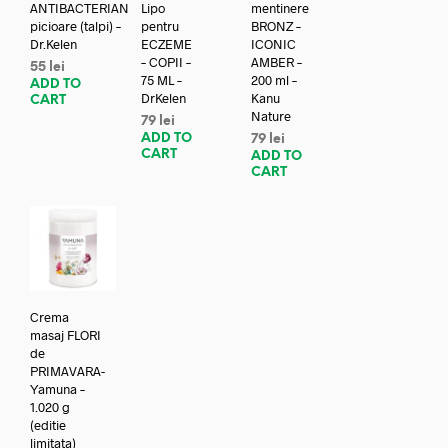
ANTIBACTERIAN
Lipo
mentinere
picioare (talpi) –
pentru
BRONZ –
Dr.Kelen
ECZEME
ICONIC
– COPII –
AMBER –
55
lei
75 ML –
200 ml –
ADD TO
DrKelen
Kanu
CART
Nature
79
lei
ADD TO
79
lei
CART
ADD TO
CART
Crema
masaj FLORI
de
PRIMAVARA-
Yamuna –
1.020 g
(editie
limitata)