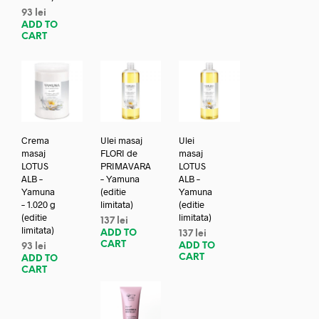
93
lei
ADD TO
CART
Crema
Ulei masaj
Ulei
masaj
FLORI de
masaj
LOTUS
PRIMAVARA
LOTUS
ALB –
– Yamuna
ALB –
Yamuna
(editie
Yamuna
– 1.020 g
limitata)
(editie
(editie
limitata)
137
lei
limitata)
ADD TO
137
lei
CART
ADD TO
93
lei
CART
ADD TO
CART