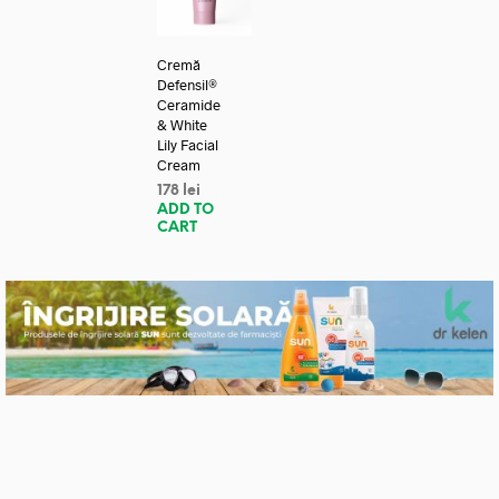
Cremă
Defensil®
Ceramide
& White
Lily Facial
Cream
178
lei
ADD TO
CART