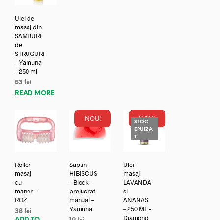
Ulei de
masaj din
SAMBURI
de
STRUGURI
– Yamuna
– 250 ml
53
lei
READ MORE
NOU!
NOU!
STOC
EPUIZA
T
Roller
Sapun
Ulei
masaj
HIBISCUS
masaj
cu
– Block -
LAVANDA
maner –
prelucrat
si
ROZ
manual –
ANANAS
Yamuna
– 250 ML –
38
lei
Diamond
ADD TO