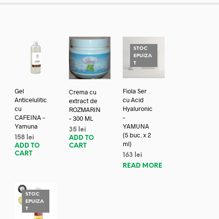
STOC
EPUIZA
T
Gel
Fiola Ser
Crema cu
Anticelulitic
cu Acid
extract de
cu
Hyaluronic
ROZMARIN
CAFEINA –
–
– 300 ML
Yamuna
YAMUNA
35
lei
(5 buc. x 2
158
lei
ADD TO
ml)
ADD TO
CART
CART
163
lei
READ MORE
STOC
EPUIZA
T