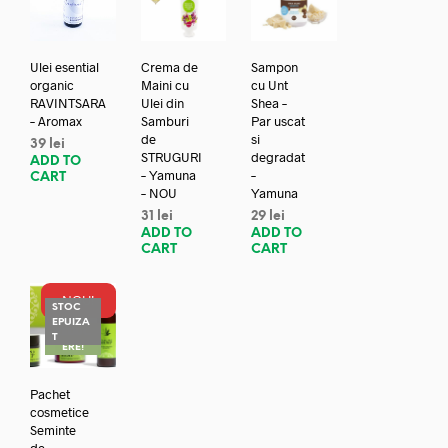
Ulei esential
Crema de
Sampon
organic
Maini cu
cu Unt
RAVINTSARA
Ulei din
Shea –
– Aromax
Samburi
Par uscat
de
si
39
lei
STRUGURI
degradat
ADD TO
– Yamuna
–
CART
– NOU
Yamuna
31
lei
29
lei
ADD TO
ADD TO
CART
CART
NOU!
STOC
EPUIZA
REDUC
T
ERE!
Pachet
cosmetice
Seminte