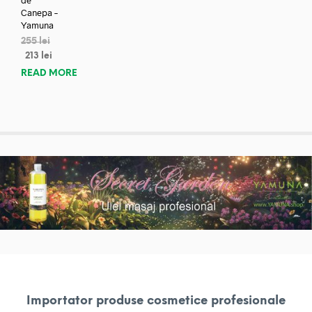
de
Canepa –
Yamuna
255
lei
213
lei
READ MORE
Importator produse cosmetice profesionale