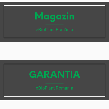
Magazin
eBioPlant România
GARANTIA
eBioPlant România