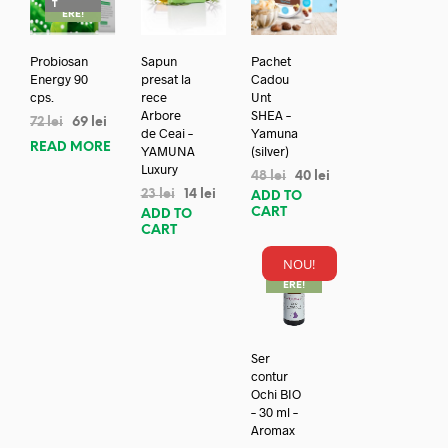
T
ERE!
Probiosan
Sapun
Pachet
Energy 90
presat la
Cadou
cps.
rece
Unt
Arbore
SHEA –
72
lei
69
lei
de Ceai –
Yamuna
READ MORE
YAMUNA
(silver)
Luxury
48
lei
40
lei
23
lei
14
lei
ADD TO
CART
ADD TO
CART
NOU!
REDUC
ERE!
Ser
contur
Ochi BIO
– 30 ml –
Aromax