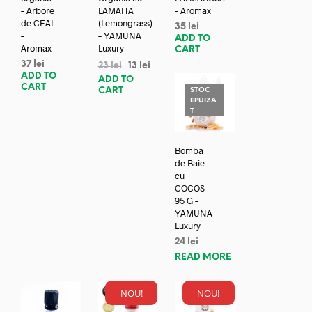
– Arbore
LAMAITA
– Aromax
de CEAI
(Lemongrass)
35
lei
–
– YAMUNA
ADD TO
Aromax
Luxury
CART
37
lei
23
lei
13
lei
ADD TO
ADD TO
CART
CART
STOC
EPUIZA
T
Bomba
de Baie
cu
COCOS –
95 G –
YAMUNA
Luxury
24
lei
READ MORE
NOU!
NOU!