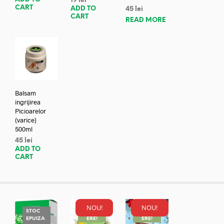
19
lei
CART
ADD TO
45
lei
CART
READ MORE
Balsam
ingrijirea
Picioarelor
(varice)
500ml
45
lei
ADD TO
CART
NOU!
NOU!
STOC
REDUC
REDUC
EPUIZA
ERE!
ERE!
REDUC