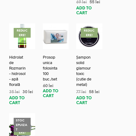
69
lei
55
lei
ADD TO
CART
REDUC
REDUC
ERE!
ERE!
Hidrolat
Prosop
Șampon
de
unica
solid
Rozmarin
folosinta
glamour
– hidrosol
100
toxic
– apă
buc./set
(cutie de
florală
metal)
60
lei
ADD TO
35
lei
30
lei
77
lei
58
lei
CART
ADD TO
ADD TO
CART
CART
STOC
EPUIZA
REDUC
T
ERE!