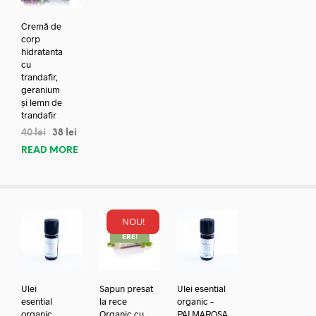
Cremă de
corp
hidratanta
cu
trandafir,
geranium
și lemn de
trandafir
40
lei
38
lei
READ MORE
NOU!
REDUC
ERE!
Ulei
Sapun presat
Ulei esential
esential
la rece
organic –
organic
Organic cu
PALMAROSA