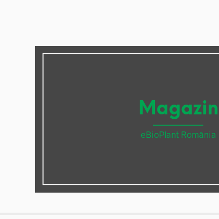
Magazin
eBioPlant România