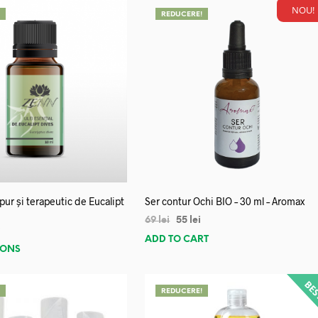
NOU!
!
REDUCERE!
 pur și terapeutic de Eucalipt
Ser contur Ochi BIO – 30 ml – Aromax
69
lei
55
lei
i
ADD TO CART
IONS
!
REDUCERE!