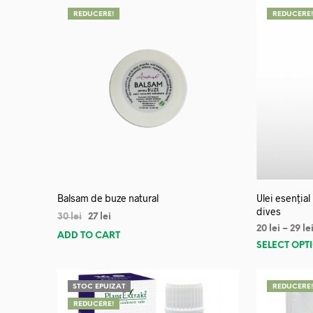
REDUCERE!
REDUCERE
Balsam de buze natural
Ulei esențial
dives
30
lei
27
lei
20
lei
–
29
le
ADD TO CART
SELECT OPT
STOC EPUIZAT
REDUCERE
REDUCERE!