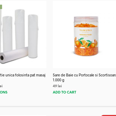
!
tie unica folosinta pat masaj
Sare de Baie cu Portocale si Scortisoar
1.000 g
ei
49
lei
IONS
ADD TO CART