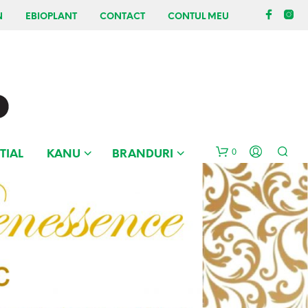
N
EBIOPLANT
CONTACT
CONTUL MEU
0
TIAL
KANU
BRANDURI