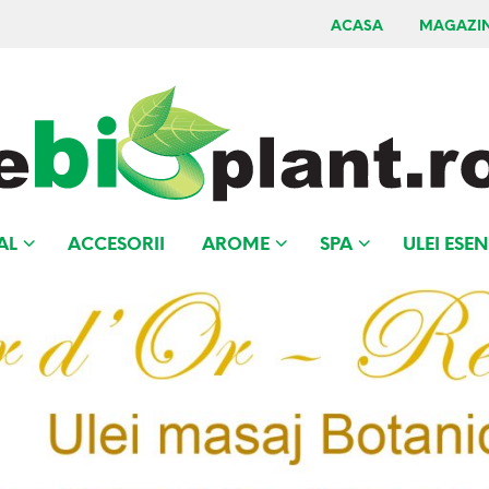
ACASA
MAGAZI
AL
ACCESORII
AROME
SPA
ULEI ESEN