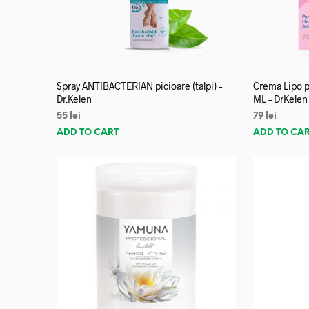
Spray ANTIBACTERIAN picioare (talpi) –
Crema Lipo p
Dr.Kelen
ML – DrKelen
55
lei
79
lei
ADD TO CART
ADD TO CA