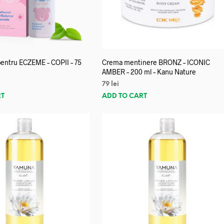
entru ECZEME – COPII – 75
Crema mentinere BRONZ – ICONIC
AMBER – 200 ml – Kanu Nature
79
lei
RT
ADD TO CART