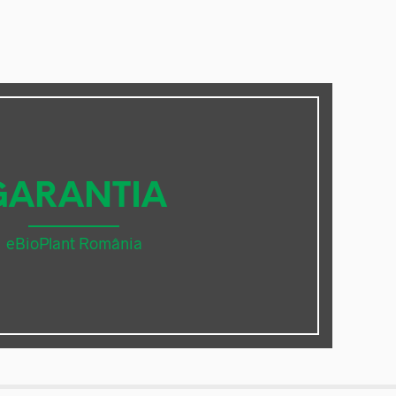
GARANTIA
eBioPlant România