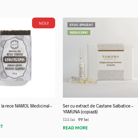
NOU!
STOC EPUIZAT
REDUCERE!
 la rece NAMOL Medicinal –
Ser cu extract de Castane Salbatice –
YAMUNA (copiază)
133
lei
99
lei
RT
READ MORE