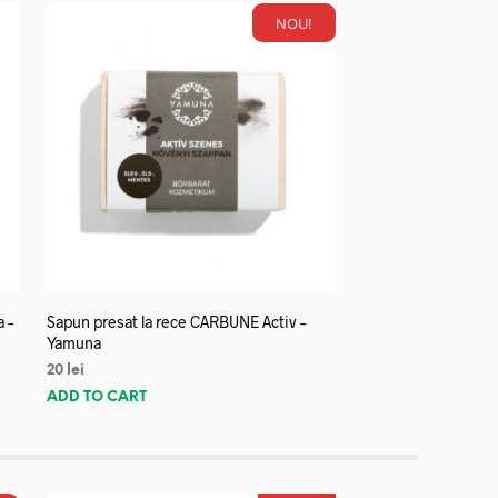
NOU!
a –
Sapun presat la rece CARBUNE Activ –
Yamuna
20
lei
ADD TO CART