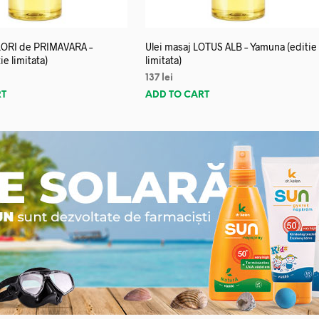
FLORI de PRIMAVARA –
Ulei masaj LOTUS ALB – Yamuna (editie
e limitata)
limitata)
137
lei
RT
ADD TO CART