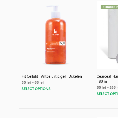
REDUCERE
Fit Cellulit – Antcelulitic gel – Dr.Kelen
Cearceaf-Har
– 80 m
30
lei
–
55
lei
50
lei
–
285
l
SELECT OPTIONS
SELECT OPT