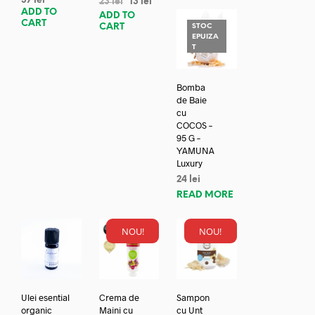
37
lei
23
lei
13
lei
ADD TO
ADD TO
CART
CART
STOC
EPUIZA
T
Bomba
de Baie
cu
COCOS –
95 G –
YAMUNA
Luxury
24
lei
READ MORE
NOU!
NOU!
Ulei esential
Crema de
Sampon
organic
Maini cu
cu Unt