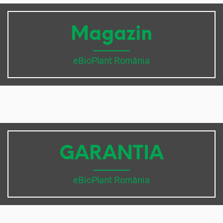
Magazin
eBioPlant România
GARANTIA
eBioPlant România