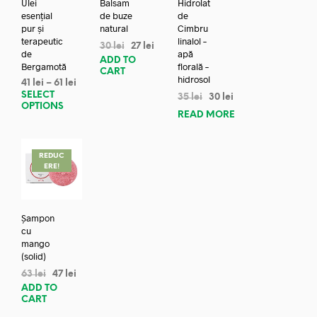
Ulei
Balsam
Hidrolat
esențial
de buze
de
pur și
natural
Cimbru
terapeutic
linalol –
30
lei
27
lei
de
apă
ADD TO
Bergamotă
florală –
CART
hidrosol
41
lei
–
61
lei
SELECT
35
lei
30
lei
OPTIONS
READ MORE
REDUC
ERE!
Șampon
cu
mango
(solid)
63
lei
47
lei
ADD TO
CART