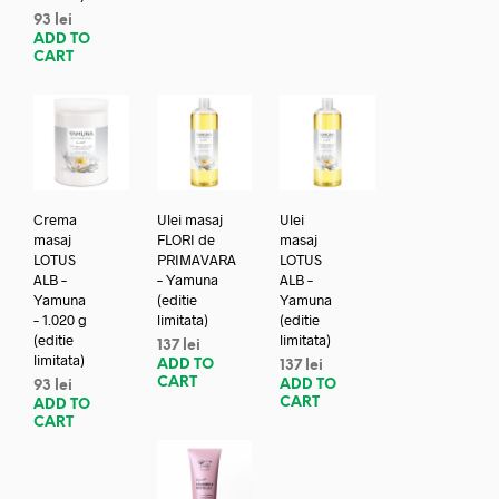
93
lei
ADD TO
CART
Crema
Ulei masaj
Ulei
masaj
FLORI de
masaj
LOTUS
PRIMAVARA
LOTUS
ALB –
– Yamuna
ALB –
Yamuna
(editie
Yamuna
– 1.020 g
limitata)
(editie
(editie
limitata)
137
lei
limitata)
ADD TO
137
lei
CART
ADD TO
93
lei
CART
ADD TO
CART