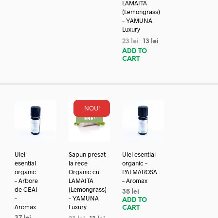
LAMAITA
(Lemongrass)
– YAMUNA
Luxury
23
lei
13
lei
ADD TO
CART
NOU!
REDUC
ERE!
Ulei
Sapun presat
Ulei esential
esential
la rece
organic –
organic
Organic cu
PALMAROSA
– Arbore
LAMAITA
– Aromax
de CEAI
(Lemongrass)
35
lei
–
– YAMUNA
ADD TO
Aromax
Luxury
CART