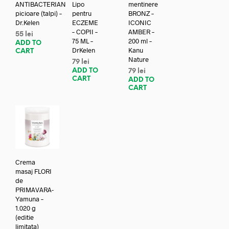
ANTIBACTERIAN
Lipo
mentinere
picioare (talpi) –
pentru
BRONZ –
Dr.Kelen
ECZEME
ICONIC
– COPII –
AMBER –
55
lei
75 ML –
200 ml –
ADD TO
DrKelen
Kanu
CART
Nature
79
lei
ADD TO
79
lei
CART
ADD TO
CART
Crema
masaj FLORI
de
PRIMAVARA-
Yamuna –
1.020 g
(editie
limitata)