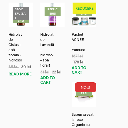
REDUCERE
STOC
REDUC
REDUC
EPUIZA
ERE!
ERE!
REDUC
T
ERE!
Hidrolat
Hidrolat
Pachet
de
de
ACNEE
Cistus –
Lavandă
–
apă
–
Yamuna
florală –
hidrosol
187
lei
hidrosol
– apă
178
lei
florală
35
lei
30
lei
ADD TO
31
lei
22
lei
CART
READ MORE
ADD TO
CART
NOU!
REDUC
ERE!
Sapun presat
la rece
Organic cu