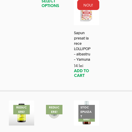
SELECT
NOU!
OPTIONS
Sapun
presat la
rece
LOLLIPOP
– albastru
– Yamuna
14
lei
ADD TO
CART
REDUC
REDUC
STOC
ERE!
ERE!
EPUIZA
REDUC
T
ERE!