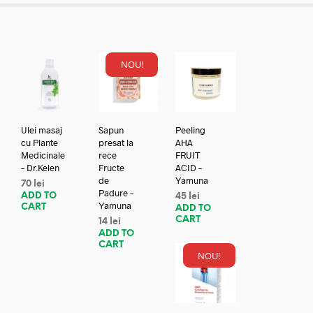
NOU!
Ulei masaj
Sapun
Peeling
cu Plante
presat la
AHA
Medicinale
rece
FRUIT
– Dr.Kelen
Fructe
ACID –
de
Yamuna
70
lei
Padure –
ADD TO
45
lei
Yamuna
CART
ADD TO
CART
14
lei
ADD TO
CART
NOU!