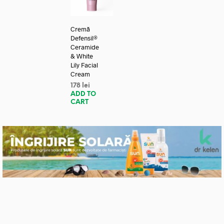
Cremă
Defensil®
Ceramide
& White
Lily Facial
Cream
178
lei
ADD TO
CART