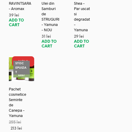
RAVINTSARA
Ulei din
Shea –
– Aromax
Samburi
Par uscat
de
si
39
lei
STRUGURI
degradat
ADD TO
– Yamuna
–
CART
– NOU
Yamuna
31
lei
29
lei
ADD TO
ADD TO
CART
CART
NOU!
STOC
EPUIZA
REDUC
T
ERE!
Pachet
cosmetice
Seminte
de
Canepa –
Yamuna
255
lei
213
lei