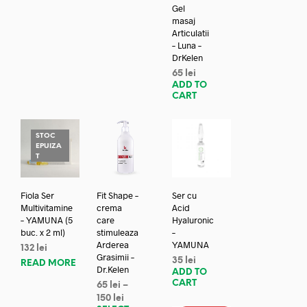
Gel
masaj
Articulatii
– Luna –
DrKelen
65
lei
ADD TO
CART
STOC
EPUIZA
T
Fiola Ser
Fit Shape –
Ser cu
Multivitamine
crema
Acid
– YAMUNA (5
care
Hyaluronic
buc. x 2 ml)
stimuleaza
–
Arderea
YAMUNA
132
lei
Grasimii –
35
lei
READ MORE
Dr.Kelen
ADD TO
CART
65
lei
–
150
lei